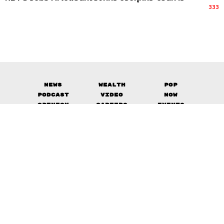
333
News
Wealth
Pop
Podcast
Video
Now
Opinion
Careers
Events
Privacy
About
Contact
Policy
FOR
ADVERTISING
MEMBERSHIP
© 2017-
2026
The Standard. All rights reserved.