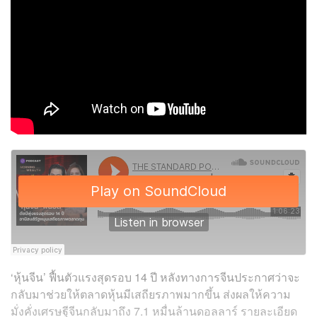
‘หุ้นจีน’ ฟื้นตัวแรงสุดรอบ 14 ปี หลังทางการจีนประกาศว่าจะ
กลับมาช่วยให้ตลาดหุ้นมีเสถียรภาพมากขึ้น ส่งผลให้ความ
มั่งคั่งเศรษฐีจีนกลับมาถึง 7.1 หมื่นล้านดอลลาร์ รายละเอียด