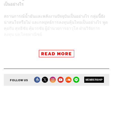
เป็นอย่างไร
สถานการณ์น้ำมันและพลังงานปัจจุบันเป็นอย่างไร กลุ่มนี้ยัง
น่าสนใจหรือไม่ และกลยุทธ์การลงทุนหุ้นไทยเป็นอย่างไร พูด
คุยกับ สุทธิชัย คุ้มวรชัย ผู้อำนวยการอาวุโส ฝ่ายวิจัยการ
ลงทุน บล.ไทยพาณิชย์
Credits
READ MORE
Show Creator ศิรัถยา อิศรภักดี, วิทย์ สิทธิเวคิน
Show Producer ทิวาพร ปิ่นสุข
Creative เจนจิรา เกิดมีเงิน
Sound Editor
FOLLOW US
กมลวรรณ ลาภบุญอุดม
MEMBERSHIP
Sound Designer & Engineer ธภัทร ตั้งวงษ์ไชย
Channel Manager เชษฐพงศ์ ชูประดิษฐ์
Channel Admin เอกราช มอเซอร์
Proofreader ภาวิกา ขันติศรีสกุล, วรรษมล สิงหโกมล,
ลักษณ์นารา พักตร์เพียงจันทร์