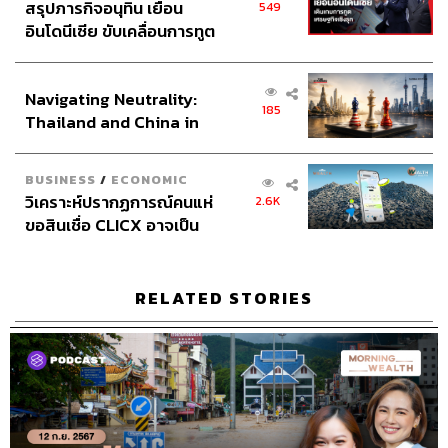
สรุปภารกิจอนุทิน เยือน
549
อินโดนีเซีย ขับเคลื่อนการทูต
เศรษฐกิจเชิงรุก ประกาศหุ้น
ส่วนยุทธศาสตร์ไทย –
Navigating Neutrality:
อินโดนีเซีย
185
Thailand and China in
the Age of a New Global
Order
BUSINESS
/
ECONOMIC
วิเคราะห์ปรากฏการณ์คนแห่
2.6K
ขอสินเชื่อ CLICX อาจเป็น
เพียงยอดภูเขาน้ำแข็ง ของ
ปัญหาหนี้ครัวเรือนไทยที่ถูก
ซุกไว้
RELATED STORIES