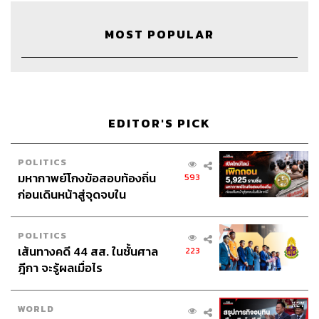
24
MOST POPULAR
ABOUT THE HOST
THE STANDARD WEALTH
สำนักข่าวเศรษฐกิจ ธุรกิจ และการลงทุน โดย
ทีมข่าว THE STANDARD
EDITOR'S PICK
POLITICS
มหากาพย์โกงข้อสอบท้องถิ่น
593
ก่อนเดินหน้าสู่จุดจบใน
สัปดาห์นี้
POLITICS
เส้นทางคดี 44 สส. ในชั้นศาล
223
ฎีกา จะรู้ผลเมื่อไร
WORLD