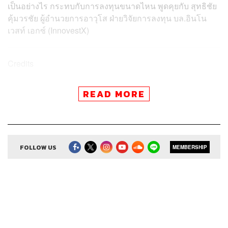
เป็นอย่างไร กระทบกับการลงทุนขนาดไหน พูดคุยกับ สุทธิชัย
คุ้มวรชัย ผู้อำนวยการอาวุโส ฝ่ายวิจัยการลงทุน บล.อินโน
เวสท์ เอกซ์ (InnovestX)
Credits
Show Creator
ศิรัถยา อิศรภักดี, วิทย์ สิทธิเวคิน
READ MORE
Show Producer
ทิวาพร ปิ่นสุข
Co-Producer
เตชนันต์ วิทยาสรรเพชร
Sound Editor
กมลวรรณ ลาภบุญอุดม
Sound Designer & Engineer
ธภัทร ตั้งวงษ์ไชย
Channel Manager
FOLLOW US
เชษฐพงศ์ ชูประดิษฐ์
MEMBERSHIP
Channel Admin
นิพพิชฌน์ ชุลีนวน, พฤกษา แซ่เต็ง
Proofreader
ภาวิกา ขันติศรีสกุล, วรรษมล สิงหโกมล,
ลักษณ์นารา พักตร์เพียงจันทร์
Webmaster
รพีพรรณ เกตุสมพงษ์
Social Media Admin
สุทธกิตติ์​ สุทธาวรรณกุล, ธิติกร ลิ้ม
ทองมณี, วิมลณัฐ พรศิริอนันต์