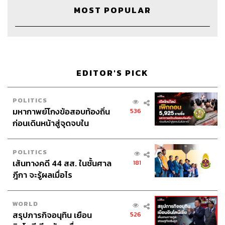
ABOUT THE HOST
MOST POPULAR
THE STANDARD WEALTH
สำนักข่าวเศรษฐกิจ ธุรกิจ และการลงทุน โดย
ทีมข่าว THE STANDARD
EDITOR'S PICK
POLITICS
มหากาพย์โกงข้อสอบท้องถิ่น
536
ก่อนเดินหน้าสู่จุดจบใน
สัปดาห์นี้
POLITICS
เส้นทางคดี 44 สส. ในชั้นศาล
181
ฎีกา จะรู้ผลเมื่อไร
WORLD
สรุปภารกิจอนุทิน เยือน
526