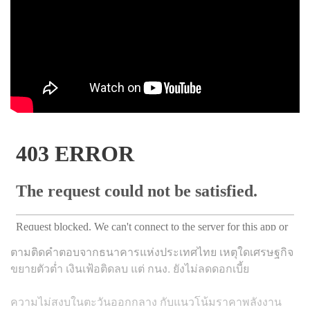
ตามติดคำตอบจากธนาคารแห่งประเทศไทย เหตุใดเศรษฐกิจ
ขยายตัวต่ำ เงินเฟ้อติดลบ แต่ กนง. ยังไม่ลดดอกเบี้ย
ความไม่สงบในตะวันออกกลาง กับแนวโน้มราคาพลังงาน