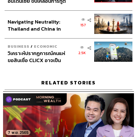
อินโดนีเซีย ขับเคลื่อนการทูต
เศรษฐกิจเชิงรุก ประกาศหุ้น
ส่วนยุทธศาสตร์ไทย –
Navigating Neutrality:
อินโดนีเซีย
157
Thailand and China in
the Age of a New Global
Order
BUSINESS
/
ECONOMIC
วิเคราะห์ปรากฏการณ์คนแห่
2.5K
ขอสินเชื่อ CLICX อาจเป็น
เพียงยอดภูเขาน้ำแข็ง ของ
ปัญหาหนี้ครัวเรือนไทยที่ถูก
ซุกไว้
RELATED STORIES