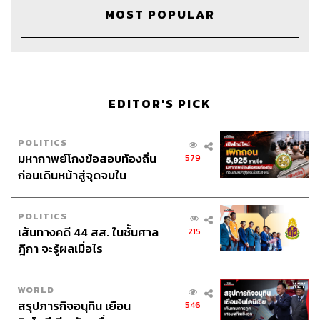
MOST POPULAR
28
EDITOR'S PICK
ABOUT THE HOST
POLITICS
มหากาพย์โกงข้อสอบท้องถิ่น
579
THE STANDARD WEALTH
ก่อนเดินหน้าสู่จุดจบใน
สำนักข่าวเศรษฐกิจ ธุรกิจ และการลงทุน โดย
ทีมข่าว THE STANDARD
สัปดาห์นี้
POLITICS
เส้นทางคดี 44 สส. ในชั้นศาล
215
ฎีกา จะรู้ผลเมื่อไร
WORLD
สรุปภารกิจอนุทิน เยือน
546