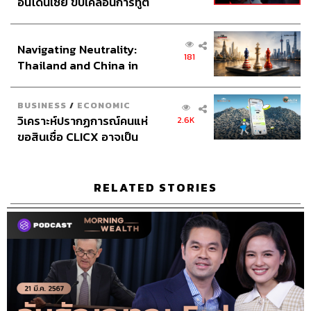
อินโดนีเซีย ขับเคลื่อนการทูต
เศรษฐกิจเชิงรุก ประกาศหุ้น
ส่วนยุทธศาสตร์ไทย –
Navigating Neutrality:
อินโดนีเซีย
181
Thailand and China in
the Age of a New Global
Order
BUSINESS
/
ECONOMIC
วิเคราะห์ปรากฏการณ์คนแห่
2.6K
ขอสินเชื่อ CLICX อาจเป็น
เพียงยอดภูเขาน้ำแข็ง ของ
ปัญหาหนี้ครัวเรือนไทยที่ถูก
ซุกไว้
RELATED STORIES