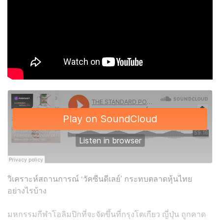
วิเคราะห์สถานการณ์ ‘วัคซีนดีเลย์’ กระทบตลาดหุ้นไทย
อย่างไรบ้าง
มหกรรมกีฬาโอลิมปิกที่จะจัดขึ้นที่กรุงโตเกียว ญี่ปุ่น ถูกคาด