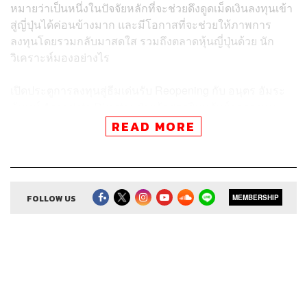
หมายว่าเป็นหนึ่งในปัจจัยหลักที่จะช่วยดึงดูดเม็ดเงินลงทุนเข้า
สู่ญี่ปุ่นได้ค่อนข้างมาก และมีโอกาสที่จะช่วยให้ภาพการ
ลงทุนโดยรวมกลับมาสดใส รวมถึงตลาดหุ้นญี่ปุ่นด้วย นัก
วิเคราะห์มองอย่างไร
เปิดประตูการลงทุนสู่ธีมเด่นรับ Reopening กับ อนุตร อัมระ
นันทน์ Associate Director, ฝ่ายจัดสรรสินทรัพย์การลงทุน
กลุ่มจัดสรรสินทรัพย์และกองทุนต่างประเทศ บลจ.ไทย
READ MORE
พาณิชย์
Credits
FOLLOW US
MEMBERSHIP
Show Creator ศิรัถยา อิศรภักดี, วิทย์ สิทธิเวคิน
Show Producer ทิวาพร ปิ่นสุข
Creative เจนจิรา เกิดมีเงิน
Sound Editor
กมลวรรณ ลาภบุญอุดม
Sound Designer & Engineer ธภัทร ตั้งวงษ์ไชย