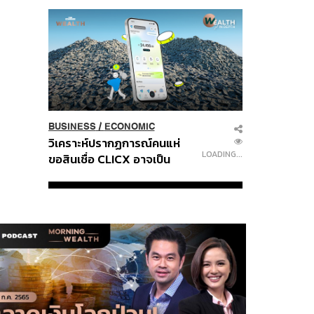
Age of a New Global
Order
BUSINESS
/
ECONOMIC
วิเคราะห์ปรากฏการณ์คนแห่
LOADING...
ขอสินเชื่อ CLICX อาจเป็น
เพียงยอดภูเขาน้ำแข็ง ของ
ปัญหาหนี้ครัวเรือนไทยที่ถูกซุก
ไว้