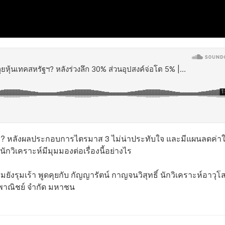
ยัง? หลังผลประกอบการไตรมาส 3 ไม่น่าประทับใจ และมีแผนลดค่าใ
กวิเคราะห์มีมุมมองต่อเรื่องนี้อย่างไร
ังรุมเร้า พูดคุยกับ กัญญารัตน์ กาญจนวิสุทธิ์ นักวิเคราะห์อาวุโส
พาณิชย์ จำกัด มหาชน