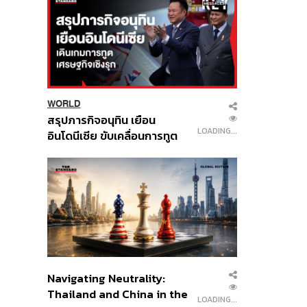
WORLD
สรุปภารกิจอนุทิน เยือน
LOADING...
อินโดนีเซีย ขับเคลื่อนการทูต
เศรษฐกิจเชิงรุก ประกาศหุ้น
ส่วนยุทธศาสตร์ไทย –
อินโดนีเซีย
Navigating Neutrality:
Thailand and China in the
LOADING...