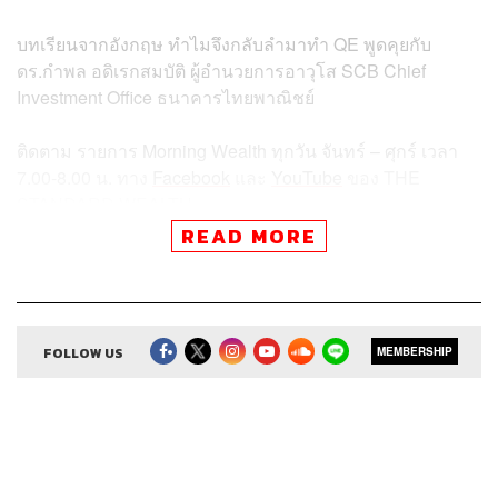
บทเรียนจากอังกฤษ ทำไมจึงกลับลำมาทำ QE พูดคุยกับ
ดร.กำพล อดิเรกสมบัติ ผู้อำนวยการอาวุโส SCB Chief
Investment Office ธนาคารไทยพาณิชย์
ติดตาม
รายการ
Morning Wealth
ทุกวัน
จันทร์
–
ศุกร์
เวลา
7.00-8.00
น
.
ทาง
Facebook
และ
YouTube
ของ
THE
STANDARD WEALTH
READ MORE
อัปเดตข่าวสารจากสำนักข่าวเศรษฐกิจ ธุรกิจ และการลงทุน
โดยทีมข่าว
THE STANDARD
ได้ที่
https://thestandard.co/w
ealth/
FOLLOW US
MEMBERSHIP
Credits
Show Creator
ศิรัถยา อิศรภักดี, วิทย์ สิทธิเวคิน