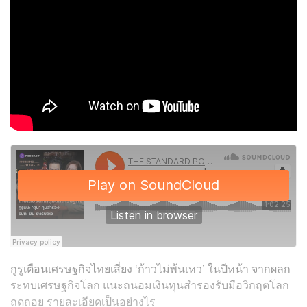
กูรูเตือนเศรษฐกิจไทยเสี่ยง ‘ก้าวไม่พ้นเหว’ ในปีหน้า จากผลก
ระทบเศรษฐกิจโลก แนะถนอมเงินทุนสำรองรับมือวิกฤตโลก
ถดถอย รายละเอียดเป็นอย่างไร