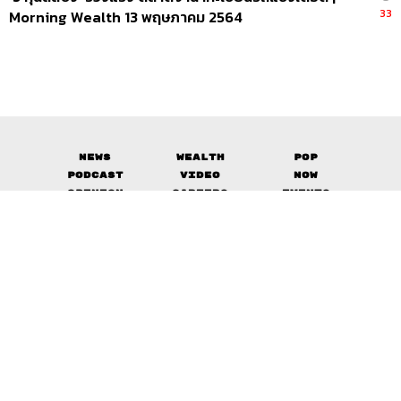
33
Morning Wealth 13 พฤษภาคม 2564
News
Wealth
Pop
Podcast
Video
Now
Opinion
Careers
Events
Privacy
About
Contact
Policy
FOR
ADVERTISING
MEMBERSHIP
© 2017-
2026
The Standard. All rights reserved.