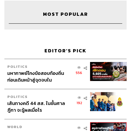
The Standard Podcast
recession
เศรษฐกิจไทย
เศรษฐกิจโลก
Morning Wealth
The Standard Wealth
MOST POPULAR
ศิรัถยา อิศรภักดี
เฟิร์น ศิรัถยา
EDITOR'S PICK
POLITICS
มหากาพย์โกงข้อสอบท้องถิ่น
556
37
ก่อนเดินหน้าสู่จุดจบใน
สัปดาห์นี้
ABOUT THE HOST
POLITICS
เส้นทางคดี 44 สส. ในชั้นศาล
THE STANDARD WEALTH
192
ฎีกา จะรู้ผลเมื่อไร
สำนักข่าวเศรษฐกิจ ธุรกิจ และการลงทุน โดย
ทีมข่าว THE STANDARD
WORLD