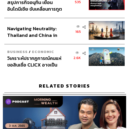
สรุปภารกิจอนุทิน เยือน
535
อินโดนีเซีย ขับเคลื่อนการทูต
เศรษฐกิจเชิงรุก ประกาศหุ้น
ส่วนยุทธศาสตร์ไทย –
Navigating Neutrality:
อินโดนีเซีย
165
Thailand and China in
the Age of a New Global
Order
BUSINESS
/
ECONOMIC
วิเคราะห์ปรากฏการณ์คนแห่
2.6K
ขอสินเชื่อ CLICX อาจเป็น
เพียงยอดภูเขาน้ำแข็ง ของ
ปัญหาหนี้ครัวเรือนไทยที่ถูก
ซุกไว้
RELATED STORIES