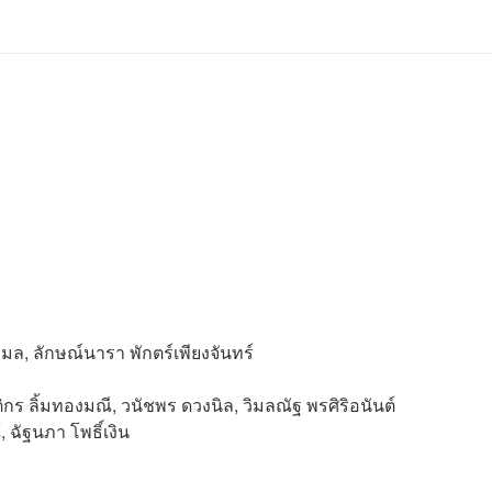
มล, ลักษณ์นารา พักตร์เพียงจันทร์
ติกร ลิ้มทองมณี, วนัชพร ดวงนิล, วิมลณัฐ พรศิริอนันต์
 ฉัฐนภา โพธิ์เงิน