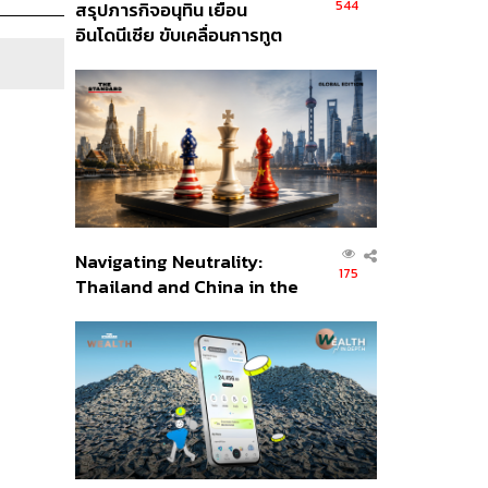
544
สรุปภารกิจอนุทิน เยือน
อินโดนีเซีย ขับเคลื่อนการทูต
เศรษฐกิจเชิงรุก ประกาศหุ้น
ส่วนยุทธศาสตร์ไทย –
อินโดนีเซีย
Navigating Neutrality:
175
Thailand and China in the
Age of a New Global
Order