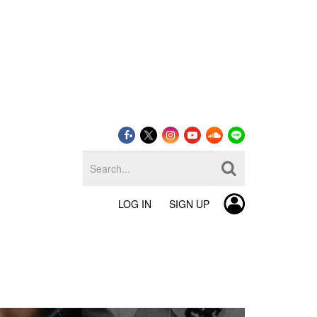
LOG IN
SIGN UP