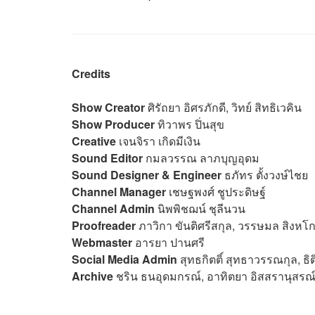
Credits
Show Creator
ศิรัถยา อิศรภักดี, วิทย์ สิทธิเวคิน
Show Producer
ทิวาพร ปิ่นสุข
Creative
เจนจิรา เกิดมีเงิน
Sound Editor
กมลวรรณ ลาภบุญอุดม
Sound Designer & Engineer
ธภัทร ตั้งวงษ์ไชย
Channel Manager
เชษฐพงศ์ ชูประดิษฐ์
Channel Admin
นิพพิชฌน์ ชุลีนวน
Proofreader
ภาวิกา ขันติศรีสกุล, วรรษมล สิงหโก
Webmaster
อารยา ปานศรี
Social Media Admin
สุทธกิตติ์​ สุทธาวรรณกุล, ธิ
Archive
ชริน ธนอุดมกรณ์, อาทิตยา อิสสรานุสรณ์,