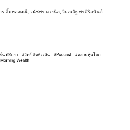
กร ลิ้มทองมณี, วนัชพร ดวงนิล, วิมลณัฐ พรศิริอนันต์
ิร์น ศิรัถยา
วิทย์ สิทธิเวคิน
Podcast
ตลาดหุ้นโลก
Morning Wealth