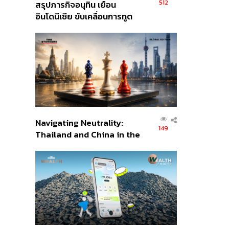
512
สรุปภารกิจอนุทิน เยือน
อินโดนีเซีย ขับเคลื่อนการทูต
เศรษฐกิจเชิงรุก ประกาศหุ้น
ส่วนยุทธศาสตร์ไทย –
อินโดนีเซีย
Navigating Neutrality:
149
Thailand and China in the
Age of a New Global
Order