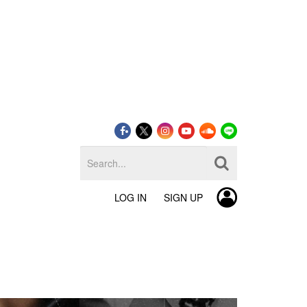
LOG IN
SIGN UP