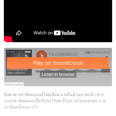
จับตาต่างชาติเทบอนด์ไทยเฉียด 4 หมื่นล้านบาทแล้ว หาก
แบงก์ชาติลดดอกเบี้ย Fund Flow มีโอกาสไหลออกต่อ ราย
ละเอียดเป็นอย่างไร