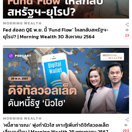
MORNING WEALTH
Fed ส่อลด QE พ.ย. นี้ ‘Fund Flow’ ไหลกลับสหรัฐฯ-
23
ยุโรป? | Morning Wealth 30 สิงหาคม 2564
MORNING WEALTH
‘หนี้สาธารณะ’ พุ่งทำนิวไฮ เคาะกู้เพิ่มทำดิจิทัลวอลเล็ต
203
เสี่ยงแค่ไหน | Morning Wealth 29 พฤษภาคม 2567