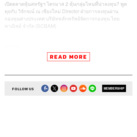
เปิดตลาดหุ้นสหรัฐฯ ไตรมาส 2 หุ้นกลุ่มไหนที่น่าลงทุน? พูด
คุยกับ วิจักขณ์ ณ เชียงใหม่ Director ฝ่ายการลงทุนผ่าน
กองทุนต่างประเทศ บริษัทหลักทรัพย์จัดการกองทุน ไทย
พาณิชย์ จำกัด (SCBAM)
Credits
READ MORE
Show Creator
ศิรัถยา อิศรภักดี, วิทย์ สิทธิเวคิน, ศรวณีย์
พรมเสน
Show Producer
ทิวาพร ปิ่นสุข
Co-Producer
เตชนันต์ วิทยาสรรเพชร
Sound Editor
FOLLOW US
กมลวรรณ ลาภบุญอุดม
MEMBERSHIP
Sound Designer & Engineer
ธภัทร ตั้งวงษ์ไชย
Channel Manager
เชษฐพงศ์ ชูประดิษฐ์
Channel Admin
นิพพิชฌน์ ชุลีนวน, พฤกษา แซ่เต็ง
Proofreader
ภาวิกา ขันติศรีสกุล, วรรษมล สิงหโกมล,
ลักษณ์นารา พักตร์เพียงจันทร์
Webmaster
รพีพรรณ เกตุสมพงษ์