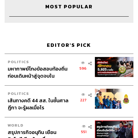
ทีมข่าว THE STANDARD
MOST POPULAR
EDITOR'S PICK
POLITICS
มหากาพย์โกงข้อสอบท้องถิ่น
596
ก่อนเดินหน้าสู่จุดจบใน
สัปดาห์นี้
POLITICS
เส้นทางคดี 44 สส. ในชั้นศาล
227
ฎีกา จะรู้ผลเมื่อไร
WORLD
สรุปภารกิจอนุทิน เยือน
551