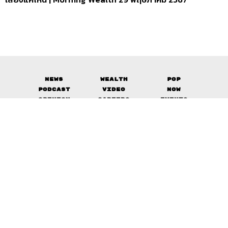
News
Wealth
Pop
Podcast
Video
Now
Opinion
Careers
Events
Privacy
About
Contact
Policy
FOR
ADVERTISING
MEMBERSHIP
© 2017-
2026
The Standard. All rights reserved.