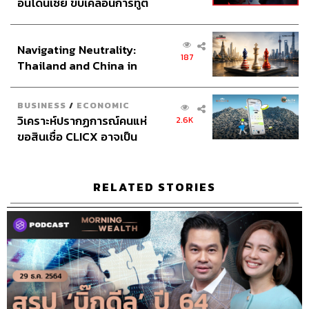
อินโดนีเซีย ขับเคลื่อนการทูต
เศรษฐกิจเชิงรุก ประกาศหุ้น
ส่วนยุทธศาสตร์ไทย –
Navigating Neutrality:
อินโดนีเซีย
187
Thailand and China in
the Age of a New Global
Order
BUSINESS
/
ECONOMIC
วิเคราะห์ปรากฏการณ์คนแห่
2.6K
ขอสินเชื่อ CLICX อาจเป็น
เพียงยอดภูเขาน้ำแข็ง ของ
ปัญหาหนี้ครัวเรือนไทยที่ถูก
ซุกไว้
RELATED STORIES