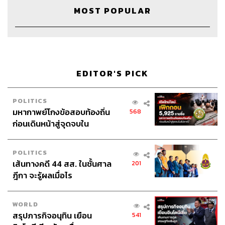
MOST POPULAR
ABOUT THE HOST
THE STANDARD PODCAST
ทีมงาน THE STANDARD PODCAST
EDITOR'S PICK
POLITICS
มหากาพย์โกงข้อสอบท้องถิ่น
568
ก่อนเดินหน้าสู่จุดจบใน
สัปดาห์นี้
POLITICS
เส้นทางคดี 44 สส. ในชั้นศาล
201
ฎีกา จะรู้ผลเมื่อไร
WORLD
สรุปภารกิจอนุทิน เยือน
541