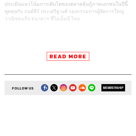
ประเมินแนวโน้มการเติบโตของตลาดหุ้นกู้ภาคเอกชนในปีนี้
พูดคุยกับ กนต์ธีร์ ประเสริฐวงศ์ รองกรรมการผู้จัดการใหญ่
วาณิชธนกิจ ธนาคาร ซีไอเอ็มบี ไทย
Credits
READ MORE
Show Creator ศิรัถยา อิศรภักดี, วิทย์ สิทธิเวคิน
Show Producer ทิวาพร ปิ่นสุข
Creative เจนจิรา เกิดมีเงิน
Sound Editor
FOLLOW US
กมลวรรณ ลาภบุญอุดม
MEMBERSHIP
Sound Designer & Engineer ธภัทร ตั้งวงษ์ไชย
Channel Manager เชษฐพงศ์ ชูประดิษฐ์
Channel Admin นิพพิชฌน์ ชุลีนวน, พฤกษา แซ่เต็ง
Proofreader ภาวิกา ขันติศรีสกุล, วรรษมล สิงหโกมล,
ลักษณ์นารา พักตร์เพียงจันทร์
Webmaster
ไชยพร ศิริกลการ