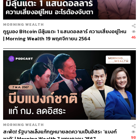
MORNING WEALTH
กูรูมอง Bitcoin มีลุ้นแตะ 1 แสนดอลลาร์ ความเสี่ยงอยู่ไหน
46
| Morning Wealth 19 พฤศจิกายน 2564
MORNING WEALTH
สะพัด! รัฐบาลเล็งแก้กฎหมายลดความเป็นอิสระ ‘แบงก์
98
ชาติ’ | Morning Wealth 7 พฤษภาคม 2567