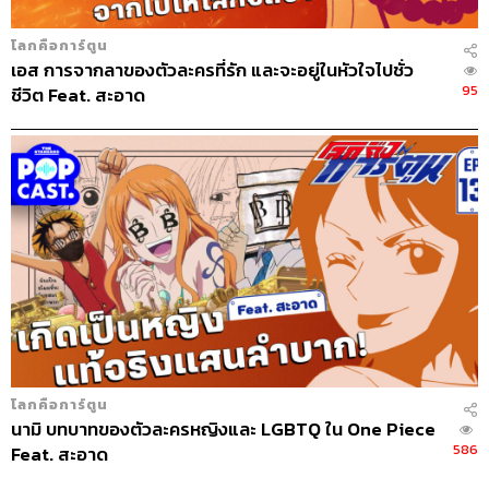
โลกคือการ์ตูน
เอส การจากลาของตัวละครที่รัก และจะอยู่ในหัวใจไปชั่ว
95
ชีวิต Feat. สะอาด
โลกคือการ์ตูน
นามิ บทบาทของตัวละครหญิงและ LGBTQ ใน One Piece
586
Feat. สะอาด