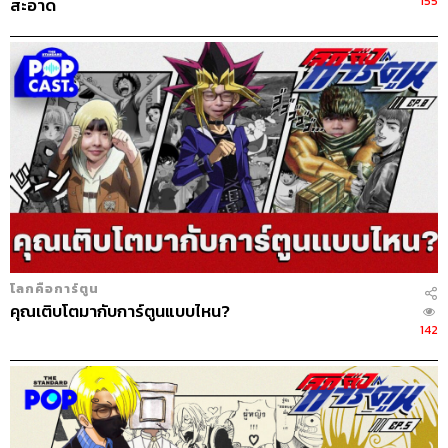
155
สะอาด
โลกคือการ์ตูน
คุณเติบโตมากับการ์ตูนแบบไหน?
142