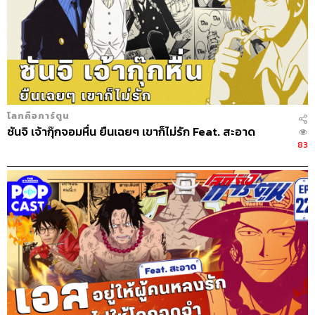
โลกคือการ์ตูน
ซันจิ เจ้ากุ๊กจอมหื่น ยืนเฉยๆ เขาก็ไม่รัก Feat. สะอาด
83