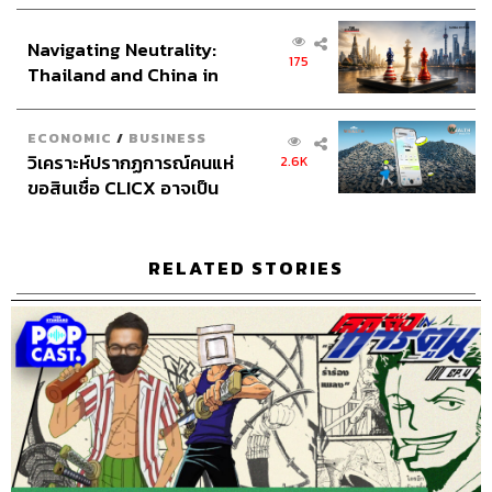
เศรษฐกิจเชิงรุก ประกาศหุ้น
ส่วนยุทธศาสตร์ไทย –
Navigating Neutrality:
อินโดนีเซีย
175
ABOUT THE HOST
Thailand and China in
the Age of a New Global
THE STANDARD PODCAST
Order
ทีมงาน THE STANDARD PODCAST
ECONOMIC
/
BUSINESS
วิเคราะห์ปรากฏการณ์คนแห่
2.6K
ขอสินเชื่อ CLICX อาจเป็น
เพียงยอดภูเขาน้ำแข็ง ของ
ปัญหาหนี้ครัวเรือนไทยที่ถูก
ซุกไว้
RELATED STORIES