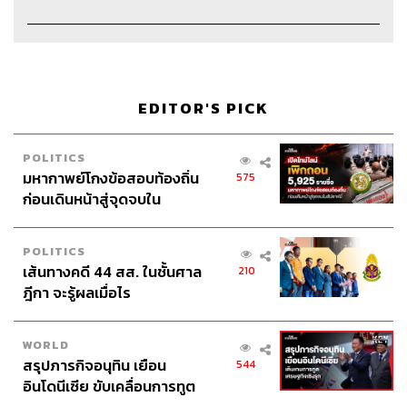
ค้า, ชนเนตร ลอยครุฑ
Webmasters
ไชยพร
ศิริกลการ
Social Media Admins
สุทธกิตติ์​ สุทธาวรรณกุล, ธิติกร ลิ้ม
ทองมณี, วิมลณัฐ พรศิริอนันต์, วนัชพร ดวงนิล
Archive Officer
ชริน จำปาวัน
EDITOR'S PICK
POLITICS
มหากาพย์โกงข้อสอบท้องถิ่น
575
ก่อนเดินหน้าสู่จุดจบใน
TAGS:
โลกคือการ์ตูน
อนิเมะ
The Standard Pop
สัปดาห์นี้
Your Name
หลับตาฝันถึงชื่อเธอ
ชินไค
POLITICS
เส้นทางคดี 44 สส. ในชั้นศาล
210
ฎีกา จะรู้ผลเมื่อไร
WORLD
สรุปภารกิจอนุทิน เยือน
544
อินโดนีเซีย ขับเคลื่อนการทูต
67