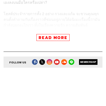
เองลงบนมือใครหรือเปล่า?
โฮสต์ประจำรายการทั้ง 2 อย่าง กวงและแก้ม จะชวนคุณทุก
คนตั้งคำถามกับเรื่องราวที่ซ่อนอยู่ภายใต้อนิเมะเรื่องนี้ว่ามัน
กำลังบอกอะไรเรา ทั้งในเรื่องความรัก ความสัมพันธ์
วัฒนธรรม ประเพณี ชีวิตความเป็นอยู่ และดวงดาวแสน
ประหลาดนั้น จะทำให้ผู้ชมมีความหวังจะได้เจอใครสักคน
READ MORE
อย่างในเรื่องนี้หรือเปล่า – แล้วฉันจะจำชื่อนายได้ไหมนะ
Time Index
00:00 Intro
FOLLOW US
MEMBERSHIP
01:45 Your Name มาสเตอร์พีซยุคใหม่ที่ฉีกกฎของชินไค
03:48 เรื่องย่อที่ไม่เคยย่อของน้องแก้ม
07:56 การสลับร่างเพื่อเติมเต็มส่วนที่ขาดหายของกันและกัน
15:05 มุซึบิ คือ คอนเน็กชันที่แทรกซึมอยู่ในทุกอย่าง
21:16 คุจิคามิสาเก และการสืบสานประเพณีโบราณ
25:58 จำฉันได้หรือเปล่า ที่เราเคยรักกัน
30:51 หาคนที่จะมาเขียนชื่อบนมือเรา แล้วเราจะไม่ลืมเขา
อีกเลย