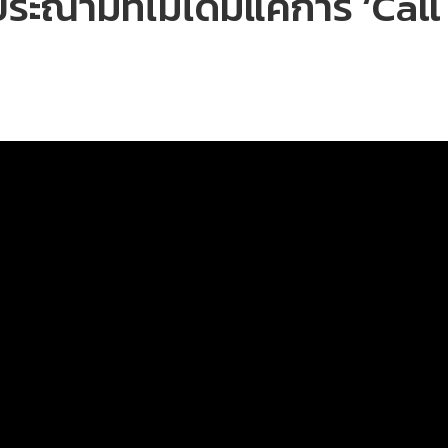
ะณามที่ไม่ได้มีแค่การ ‘Call