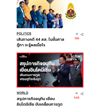
POLITICS
196
เส้นทางคดี 44 สส. ในชั้นศาล
ฎีกา จะรู้ผลเมื่อไร
WORLD
539
สรุปภารกิจอนุทิน เยือน
อินโดนีเซีย ขับเคลื่อนการทูต