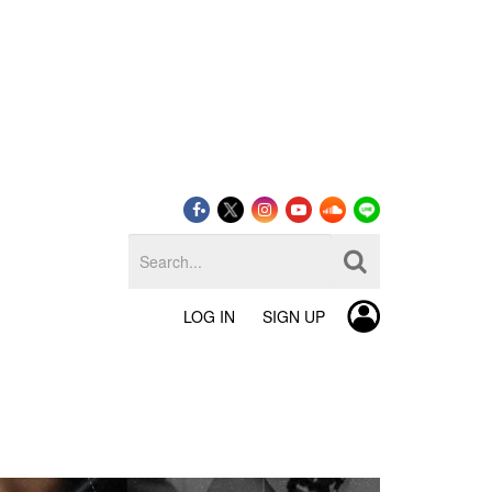
LOG IN
SIGN UP