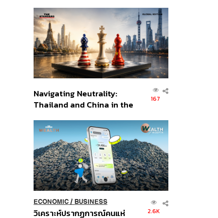
เศรษฐกิจเชิงรุก ประกาศหุ้น
ส่วนยุทธศาสตร์ไทย –
อินโดนีเซีย
Navigating Neutrality:
167
Thailand and China in the
Age of a New Global
Order
ECONOMIC
/
BUSINESS
2.6K
วิเคราะห์ปรากฏการณ์คนแห่