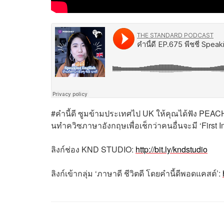
#คำนี้ดี ซูมข้ามประเทศไป UK ให้คุณได้ฟัง PEACH
นทำควิซภาษาอังกฤษเพื่อเช็กว่าคนอื่นจะมี ‘First
ลิงก์ช่อง KND STUDIO:
http://bit.ly/kndstudio
ลิงก์เข้ากลุ่ม ‘ภาษาดี ชีวิตดี โดยคำนี้ดีพอดแคสต์’: