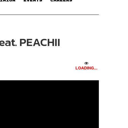
INION
EVENTS
CAREERS
Feat. PEACHII
LOADING...