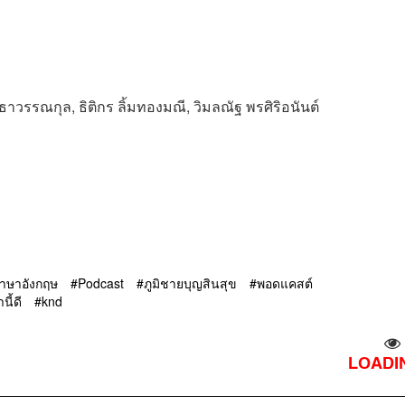
ุทธาวรรณกุล, ธิติกร ลิ้มทองมณี, วิมลณัฐ พรศิริอนันต์
ภาษาอังกฤษ
Podcast
ภูมิชายบุญสินสุข
พอดแคสต์
นี้ดี
knd
LOADIN