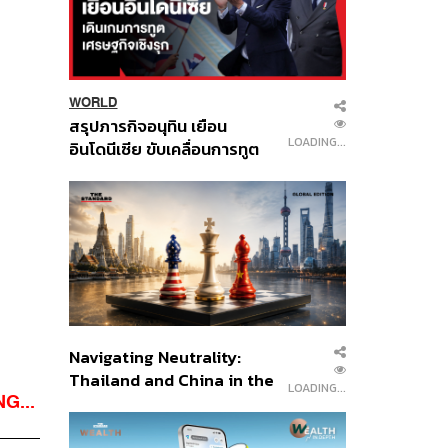
WORLD
สรุปภารกิจอนุทิน เยือน
LOADING...
อินโดนีเซีย ขับเคลื่อนการทูต
เศรษฐกิจเชิงรุก ประกาศหุ้น
ส่วนยุทธศาสตร์ไทย –
อินโดนีเซีย
Navigating Neutrality:
Thailand and China in the
LOADING...
G...
Age of a New Global
Order