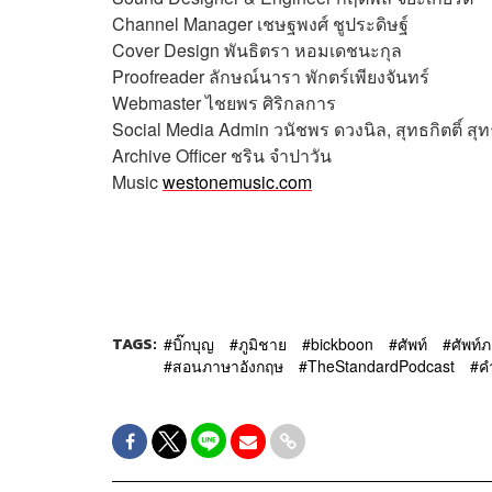
Channel Manager
เชษฐพงศ์ ชูประดิษฐ์
Cover Design
พันธิตรา หอมเดชนะกุล
Proofreader
ลักษณ์นารา พักตร์เพียงจันทร์
Webmaster
ไชยพร ศิริกลการ
Social Media Admin
วนัชพร ดวงนิล, สุทธกิตติ์​ ส
Archive Officer
ชริน จำปาวัน
Music
westonemusic.com
TAGS:
บิ๊กบุญ
ภูมิชาย
bickboon
ศัพท์
ศัพท์
สอนภาษาอังกฤษ
TheStandardPodcast
คำ