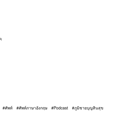
ค
ศัพท์
ศัพท์ภาษาอังกฤษ
Podcast
ภูมิชายบุญสินสุข