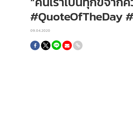
“คนเราเป็นทุกข์จากค
#QuoteOfTheDay #
09.04.2020