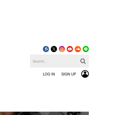
LOG IN
SIGN UP