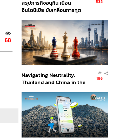
538
สรุปภารกิจอนุทิน เยือน
อินโดนีเซีย ขับเคลื่อนการทูต
เศรษฐกิจเชิงรุก ประกาศหุ้น
ส่วนยุทธศาสตร์ไทย –
อินโดนีเซีย
68
Navigating Neutrality:
166
Thailand and China in the
Age of a New Global
Order