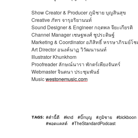
Show Creator & Producer
ภูมิชาย บุญสินสุข
Creative
ภัทร จารุอริยานนท์
Sound Designer & Engineer
กฤตพล จียะเกียรติ
Channel Manager
เชษฐพงศ์ ชูประดิษฐ์
Marketing & Coordinator
อภิสิทธิ์​ หรรษาภิรมย์โช
Art Director
อนงค์นาฏ วิวัฒนานนท์
Illustrator
Khunkhom
Proofreader
ลักษณ์นารา พักตร์เพียงจันทร์
Webmaster
จินตนา ประชุมพันธ์
Music
westonemusic.com
TAGS:
คำนี้ดี
knd
บิ๊กบุญ
ภูมิชาย
bickboon
พอดแคสต์
TheStandardPodcast