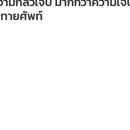
วามกลัวเจ็บ มากกว่าความเจ็
ทายศัพท์