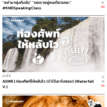
“อย่ามายุ่งกับฉัน” “ขอเราอยู่คนเดียวเถอะ”
191
#KNDSpeakingClass
คำนี้ดี
ASMR | ท่องศัพท์ให้หลับไว (จำไว้เอาไปสอบ) (Waterfall
55
V.)