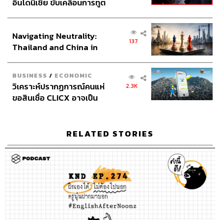
อินโดนีเซีย ขับเคลื่อนการทูต
THE STANDARD PODCAST
เศรษฐกิจเชิงรุก ประกาศหุ้น
ทีมงาน THE STANDARD PODCAST
ส่วนยุทธศาสตร์ไทย –
Navigating Neutrality:
อินโดนีเซีย
137
Thailand and China in
the Age of a New Global
Order
BUSINESS
/
ECONOMIC
วิเคราะห์ปรากฏการณ์คนแห่
2.3K
ขอสินเชื่อ CLICX อาจเป็น
เพียงยอดภูเขาน้ำแข็ง ของ
ปัญหาหนี้ครัวเรือนไทยที่ถูก
ซุกไว้
RELATED STORIES