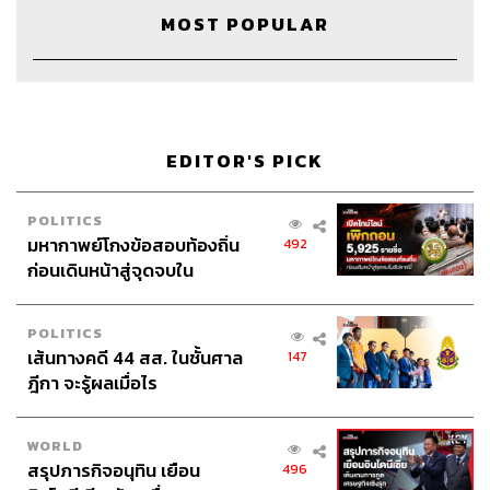
Webmaster
จินตนา ประชุมพันธ์
MOST POPULAR
TAGS:
Podcast
ภูมิชายบุญสินสุข
พอดแคสต์
EDITOR'S PICK
TheStandardPodcast
คำนี้ดี
knd
บิ๊กบุญ
ภูมิชาย
bickboon
ศัพท์
ศัพท์ภาษาอังกฤษ
POLITICS
มหากาพย์โกงข้อสอบท้องถิ่น
492
ก่อนเดินหน้าสู่จุดจบใน
สัปดาห์นี้
POLITICS
เส้นทางคดี 44 สส. ในชั้นศาล
147
ฎีกา จะรู้ผลเมื่อไร
146
WORLD
สรุปภารกิจอนุทิน เยือน
496
ABOUT THE HOST