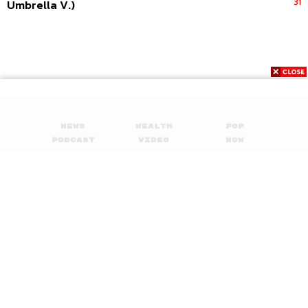
31
Umbrella V.)
News
Wealth
Pop
Podcast
Video
Now
Opinion
Careers
Events
Privacy
About
Contact
Policy
FOR
ADVERTISING
MEMBERSHIP