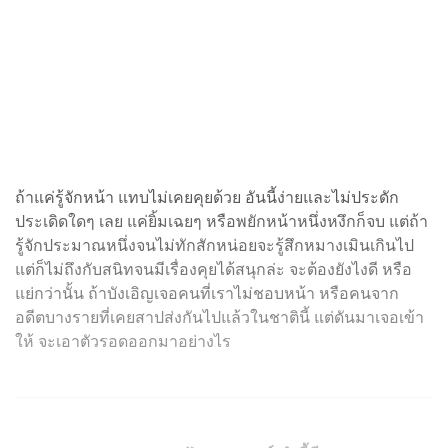
ถ้าแค่รู้จักหน้า แทบไม่เคยคุยด้วย อันนี้ง่ายและไม่ประดัก
ประเดิดใดๆ เลย แค่ยิ้มเฉยๆ หรือพยักหน้าหนึ่งหงึกก็จบ แต่ถ้า
รู้จักประมาณหนึ่งจนไม่ทักสักหน่อยจะรู้สึกหมางเมินเกินไป
แต่ก็ไม่ถึงกับสนิทจนมีเรื่องคุยได้สนุกล่ะ จะต้องยังไงดี หรือ
แย่กว่านั้น ถ้าบังเอิญเจอคนที่เราไม่ชอบหน้า หรือคนจาก
อดีตบางรายที่เคยสาปส่งกันไปแล้วในชาตินี้ แต่ดันมาเจอเข้า
ให้ จะเอาตัวรอดออกมาอย่างไร