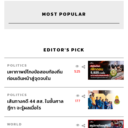
MOST POPULAR
TAGS:
bickboon
ศัพท์
ศัพท์ภาษาอังกฤษ
Podcast
ภูมิชายบุญสินสุข
พอดแคสต์
TheStandardPodcast
คำนี้ดี
knd
บิ๊กบุญ
ภูมิชาย
EDITOR'S PICK
POLITICS
มหากาพย์โกงข้อสอบท้องถิ่น
525
ก่อนเดินหน้าสู่จุดจบใน
สัปดาห์นี้
188
POLITICS
เส้นทางคดี 44 สส. ในชั้นศาล
177
ฎีกา จะรู้ผลเมื่อไร
ABOUT THE HOST
THE STANDARD PODCAST
WORLD