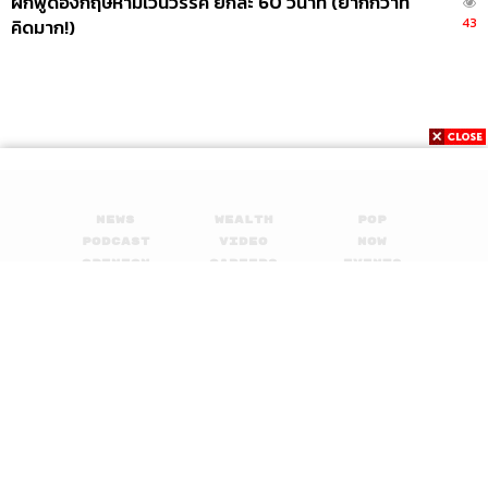
ฝึกพูดอังกฤษห้ามเว้นวรรค ยกละ 60 วินาที (ยากกว่าที่
43
คิดมาก!)
News
Wealth
Pop
Podcast
Video
Now
Opinion
Careers
Events
Privacy
About
Contact
Policy
FOR
ADVERTISING
MEMBERSHIP