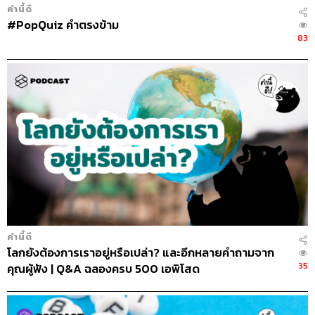
คำนี้ดี
#PopQuiz คำตรงข้าม
83
คำนี้ดี
โลกยังต้องการเราอยู่หรือเปล่า? และอีกหลายคำถามจาก
35
คุณผู้ฟัง | Q&A ฉลองครบ 500 เอพิโสด