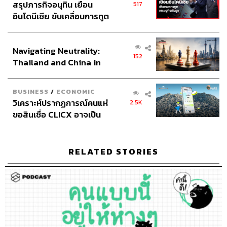
ทีมงาน THE STANDARD PODCAST
สรุปภารกิจอนุทิน เยือน
517
อินโดนีเซีย ขับเคลื่อนการทูต
เศรษฐกิจเชิงรุก ประกาศหุ้น
ส่วนยุทธศาสตร์ไทย –
Navigating Neutrality:
อินโดนีเซีย
152
Thailand and China in
the Age of a New Global
Order
BUSINESS
/
ECONOMIC
วิเคราะห์ปรากฏการณ์คนแห่
2.5K
ขอสินเชื่อ CLICX อาจเป็น
เพียงยอดภูเขาน้ำแข็ง ของ
ปัญหาหนี้ครัวเรือนไทยที่ถูก
ซุกไว้
RELATED STORIES