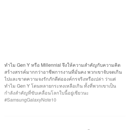
ทำไม Gen Y​ หรือ Millennial จึง​ให้ความสำคัญกับ​ความ​คิด​
สร้างสรรค์​มากกว่าอาชีพการงานที่มั่นคง​ พวกเขาจับจดเกิน
ไปและขาดความจงรักภักดีต่อองค์กรจริงหรือเปล่า​ ว่าแต่
ทำไม Gen Y โดนหลายกระทงเหลือเกิน​ ทั้งที่​พวกเขา​เป็น​
กำลัง​สำคัญ​ที่​ขับเคลื่อน​โลก​ใบ​นี้​อยู่​เชียว​นะ
#SamsungGalaxyNote10