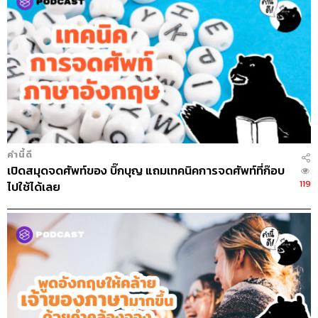
คำนี้ดี
เปิดสมุดจดศัพท์ของ บิ๊กบุญ แถมเทคนิคการจดศัพท์ที่ก๊อบ
119
ไปใช้ได้เลย