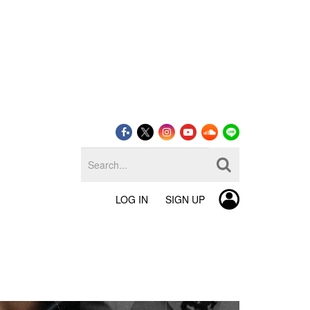
LOG IN
SIGN UP