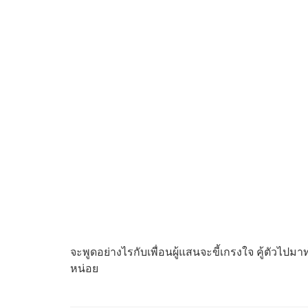
จะ​พูด​อย่างไร​กับ​เพื่อน​ผู้แสน​จะ​ขี้​เกรงใจ​ คู้​ตัว​
หน่อย