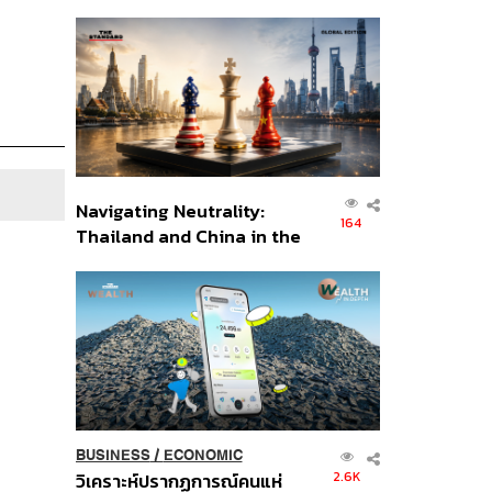
เศรษฐกิจเชิงรุก ประกาศหุ้น
ส่วนยุทธศาสตร์ไทย –
อินโดนีเซีย
Navigating Neutrality:
164
Thailand and China in the
Age of a New Global
Order
BUSINESS
/
ECONOMIC
2.6K
วิเคราะห์ปรากฏการณ์คนแห่