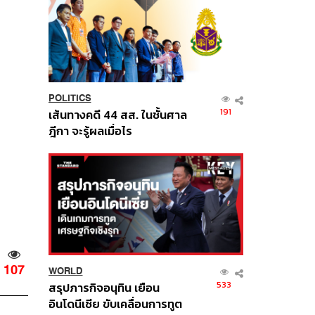
POLITICS
191
เส้นทางคดี 44 สส. ในชั้นศาล
ฎีกา จะรู้ผลเมื่อไร
107
WORLD
533
สรุปภารกิจอนุทิน เยือน
อินโดนีเซีย ขับเคลื่อนการทูต