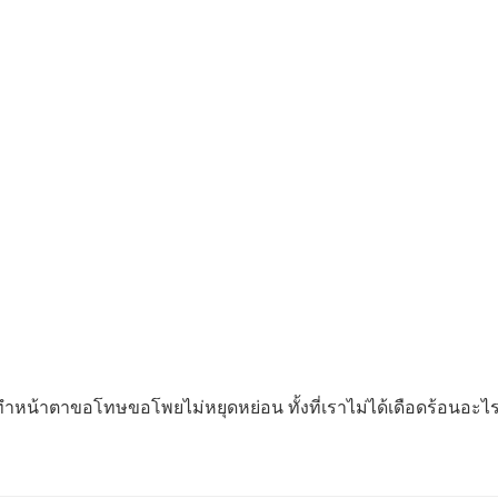
ไป​มา​ทำ​หน้าตาขอโทษขอโพยไม่หยุดหย่อน​ ทั้ง​ที่​เรา​ไม่​ได้​เดือดร้อน​อะไร