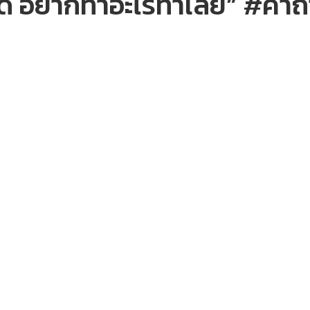
ด้​ อยากทำอะไรทำเลย” #คำถา