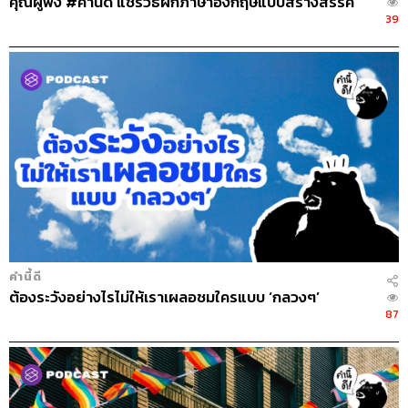
คุณผู้ฟัง #คำนี้ดี แชร์วิธีฝึกภาษาอังกฤษแบบสร้างสรรค์
39
คำนี้ดี
ต้องระวังอย่างไรไม่ให้เราเผลอชมใครแบบ ‘กลวงๆ’
87