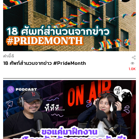
คำนี้ดี
18 ศัพท์สำนวนจากข่าว #PrideMonth
1.0K