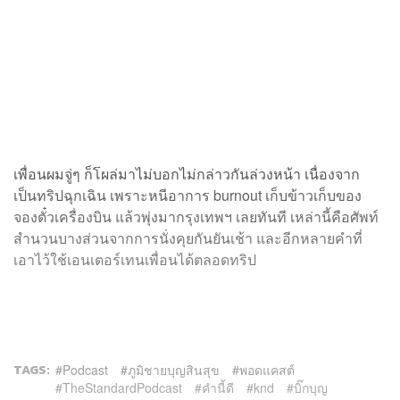
เพื่อนผมจู่ๆ ก็โผล่มาไม่บอกไม่กล่าวกันล่วงหน้า เนื่องจาก
เป็นทริปฉุกเฉิน เพราะหนีอาการ burnout เก็บข้าวเก็บของ
จองตั๋วเครื่องบิน แล้วพุ่งมากรุงเทพฯ เลยทันที เหล่านี้คือศัพท์
สำนวนบางส่วนจากการนั่งคุยกันยันเช้า และอีกหลายคำที่
เอาไว้ใช้เอนเตอร์เทนเพื่อนได้ตลอดทริป
TAGS:
Podcast
ภูมิชายบุญสินสุข
พอดแคสต์
TheStandardPodcast
คำนี้ดี
knd
บิ๊กบุญ