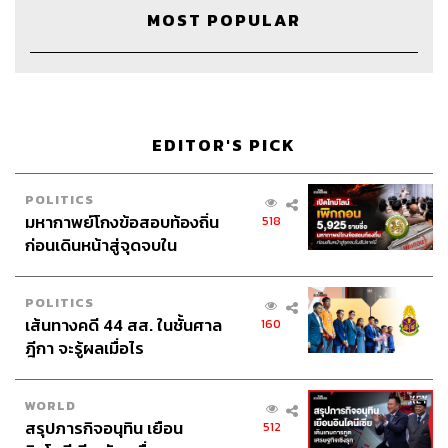
MOST POPULAR
EDITOR'S PICK
POLITICS
มหากาพย์โกงข้อสอบท้องถิ่น
518
ก่อนเดินหน้าสู่จุดจบใน
สัปดาห์นี้
POLITICS
เส้นทางคดี 44 สส. ในชั้นศาล
160
ฎีกา จะรู้ผลเมื่อไร
WORLD
สรุปภารกิจอนุทิน เยือน
512