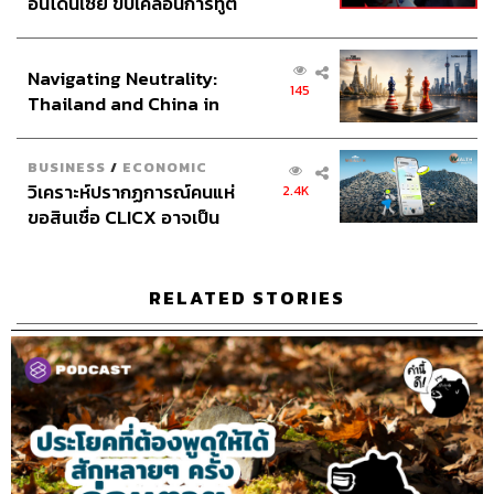
อินโดนีเซีย ขับเคลื่อนการทูต
เศรษฐกิจเชิงรุก ประกาศหุ้น
ส่วนยุทธศาสตร์ไทย –
Navigating Neutrality:
อินโดนีเซีย
145
Thailand and China in
the Age of a New Global
Order
BUSINESS
/
ECONOMIC
วิเคราะห์ปรากฏการณ์คนแห่
2.4K
ขอสินเชื่อ CLICX อาจเป็น
เพียงยอดภูเขาน้ำแข็ง ของ
ปัญหาหนี้ครัวเรือนไทยที่ถูก
ซุกไว้
RELATED STORIES