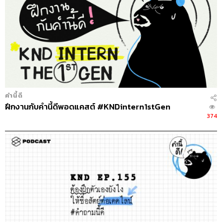
คำนี้ดี
ฝึกงานกับคำนี้ดีพอดแคสต์ #KNDintern1stGen
374