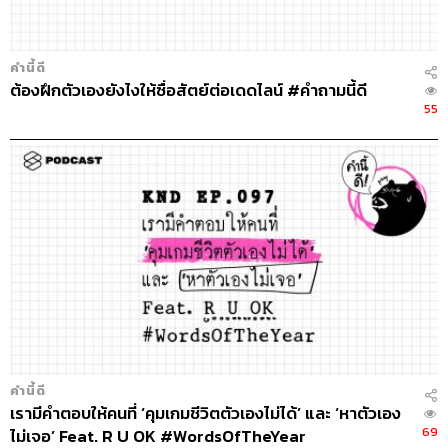
คำนี้ดี
ต้องฝึกตัวเองยังไงให้ซื่อสัตย์ต่อเดดไลน์ #คำถามนี้ดี
55
คำนี้ดี
เรามีคำตอบให้คนที่ ‘คุมเกมชีวิตตัวเองไม่ได้’ และ ‘หาตัวเอง
69
ไม่เจอ’ Feat. R U OK #WordsOfTheYear