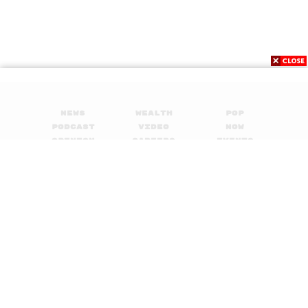
News
Wealth
Pop
Podcast
Video
Now
Opinion
Careers
Events
Privacy
About
Contact
Policy
FOR
ADVERTISING
MEMBERSHIP
© 2017-
2026
The Standard. All rights reserved.