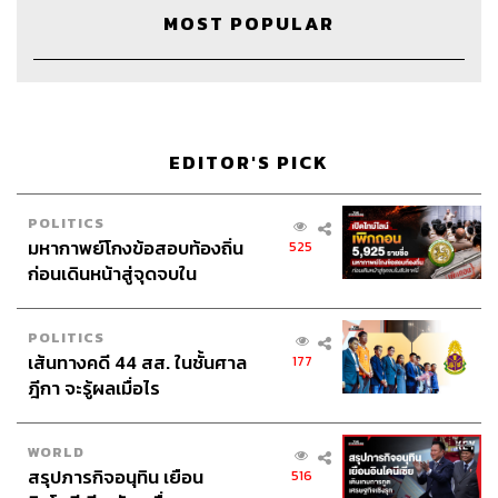
ภูมิชาย
bickboon
MOST POPULAR
EDITOR'S PICK
58
POLITICS
มหากาพย์โกงข้อสอบท้องถิ่น
525
ก่อนเดินหน้าสู่จุดจบใน
สัปดาห์นี้
ABOUT THE HOST
THE STANDARD PODCAST
POLITICS
เส้นทางคดี 44 สส. ในชั้นศาล
ทีมงาน THE STANDARD PODCAST
177
ฎีกา จะรู้ผลเมื่อไร
WORLD
สรุปภารกิจอนุทิน เยือน
516