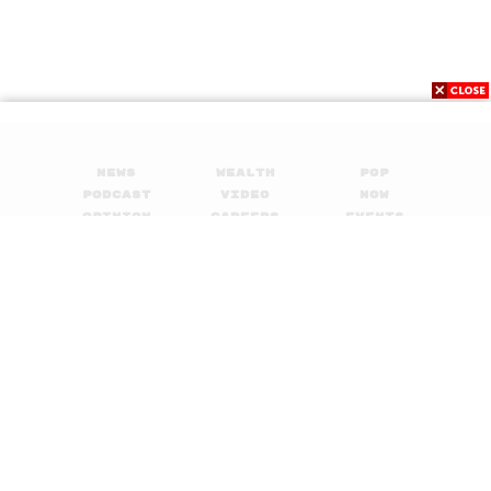
News
Wealth
Pop
Podcast
Video
Now
Opinion
Careers
Events
Privacy
About
Contact
Policy
FOR
ADVERTISING
MEMBERSHIP
© 2017-
2026
The Standard. All rights reserved.