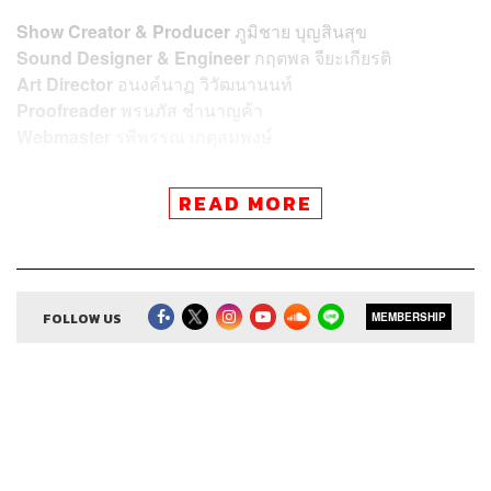
Show Creator & Producer
ภูมิชาย บุญสินสุข
Sound Designer & Engineer
กฤตพล จียะเกียรติ
Art Director
อนงค์นาฏ วิวัฒนานนท์
Proofreader
พรนภัส ชำนาญค้า
Webmaster
รพีพรรณ เกตุสมพงษ์
READ MORE
TAGS:
ศัพท์
ศัพท์ภาษาอังกฤษ
Podcast
ภูมิชายบุญสินสุข
พอดแคสต์
WordsOfTheYear
TheStandardPodcast
คำนี้ดี
knd
บิ๊กบุญ
FOLLOW US
MEMBERSHIP
ภูมิชาย
bickboon