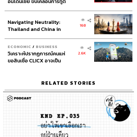
อินโดนีเซีย ขับเคลื่อนการทูต
เศรษฐกิจเชิงรุก ประกาศหุ้น
ส่วนยุทธศาสตร์ไทย –
Navigating Neutrality:
อินโดนีเซีย
168
Thailand and China in
the Age of a New Global
Order
ECONOMIC
/
BUSINESS
วิเคราะห์ปรากฏการณ์คนแห่
2.6K
ขอสินเชื่อ CLICX อาจเป็น
เพียงยอดภูเขาน้ำแข็ง ของ
ปัญหาหนี้ครัวเรือนไทยที่ถูก
ซุกไว้
RELATED STORIES