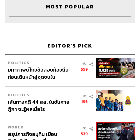
MOST POPULAR
EDITOR'S PICK
POLITICS
มหากาพย์โกงข้อสอบท้องถิ่น
559
ก่อนเดินหน้าสู่จุดจบใน
สัปดาห์นี้
POLITICS
เส้นทางคดี 44 สส. ในชั้นศาล
196
ฎีกา จะรู้ผลเมื่อไร
WORLD
สรุปภารกิจอนุทิน เยือน
539