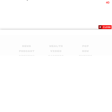
40
News
Wealth
Pop
Podcast
Video
Now
Opinion
Careers
Events
Privacy
About
Contact
Policy
FOR
ADVERTISING
MEMBERSHIP