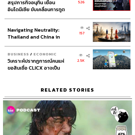
สรุปภารกิจอนุทิน เยือน
526
อินโดนีเซีย ขับเคลื่อนการทูต
เศรษฐกิจเชิงรุก ประกาศหุ้น
ส่วนยุทธศาสตร์ไทย –
Navigating Neutrality:
อินโดนีเซีย
157
Thailand and China in
the Age of a New Global
Order
BUSINESS
/
ECONOMIC
วิเคราะห์ปรากฏการณ์คนแห่
2.5K
ขอสินเชื่อ CLICX อาจเป็น
เพียงยอดภูเขาน้ำแข็ง ของ
ปัญหาหนี้ครัวเรือนไทยที่ถูก
ซุกไว้
RELATED STORIES