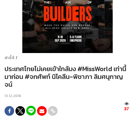
/
คำนี้ดี
ประเทศไทยไม่เคยเข้าใกล้มง #MissWorld เท่านี้
มาก่อน #จกศัพท์ นิโคลีน-พิชาภา ลิมศนุกาญ
จน์
13.12.2018
37