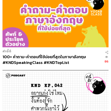
คำนี้ดี
100+ คำถาม-คำตอบที่ใช้บ่อยที่สุดในภาษาอังกฤษ
86
#KNDSpeakingClass #KNDTopList