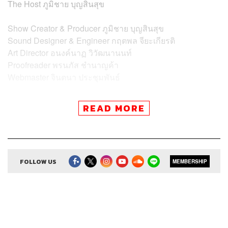
The Host
ภูมิชาย บุญสินสุข
Show Creator & Producer
ภูมิชาย บุญสินสุข
Sound Designer & Engineer
กฤตพล จียะเกียรติ
Art Director
อนงค์นาฏ วิวัฒนานนท์
Proofreader
พรนภัส ชำนาญค้า
Webmaster จินตนา ประชุมพันธ์
READ MORE
TAGS:
ภูมิชายบุญสินสุข
พอดแคสต์
TheStandardPodcast
คำนี้ดี
knd
บิ๊กบุญ
ภูมิชาย
bickboon
ศัพท์
ศัพท์ภาษาอังกฤษ
FOLLOW US
MEMBERSHIP
Podcast