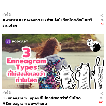
คำนี้ดี
#WordsOfTheYear2018 คำแห่งปี เลือกโดยดิกชันนารี
31
ระดับโลก
คำนี้ดี
3 Enneagram Types ที่ไม่สงสัยเลยว่าทำไมโสด
392
#Enneagram #นพลักษณ์