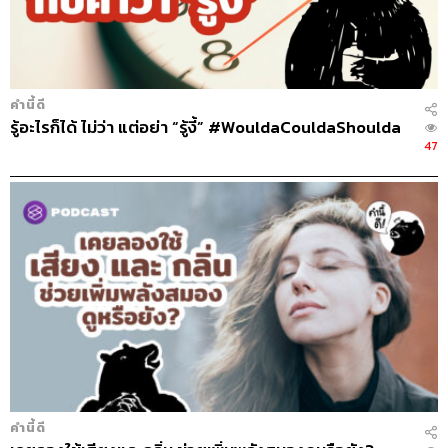
คำนี้ดี
รู้อะไรก็ได้ ไม่ว่า แต่อย่า “รู้งี้” #WouldaCouldaShoulda
47
คำนี้ดี