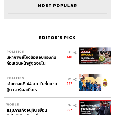
MOST POPULAR
EDITOR'S PICK
POLITICS
มหากาพย์โกงข้อสอบท้องถิ่น
601
ก่อนเดินหน้าสู่จุดจบใน
สัปดาห์นี้
POLITICS
เส้นทางคดี 44 สส. ในชั้นศาล
237
ฎีกา จะรู้ผลเมื่อไร
WORLD
สรุปภารกิจอนุทิน เยือน
557