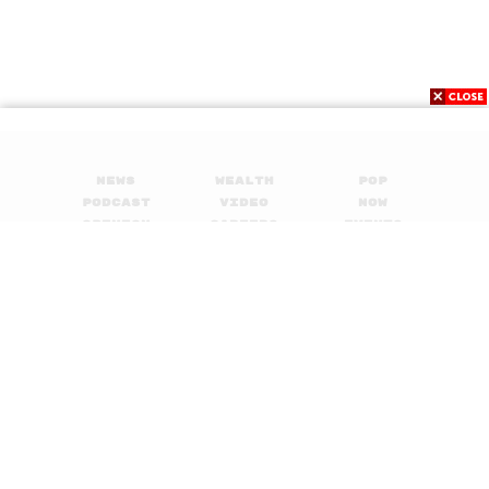
News
Wealth
Pop
Podcast
Video
Now
Opinion
Careers
Events
Privacy
About
Contact
Policy
FOR
ADVERTISING
MEMBERSHIP
© 2017-
2026
The Standard. All rights reserved.