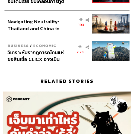
อินโดนีเซีย ขับเคลื่อนการทูต
เศรษฐกิจเชิงรุก ประกาศหุ้น
ส่วนยุทธศาสตร์ไทย –
Navigating Neutrality:
อินโดนีเซีย
193
Thailand and China in
the Age of a New Global
Order
BUSINESS
/
ECONOMIC
วิเคราะห์ปรากฏการณ์คนแห่
2.7K
ขอสินเชื่อ CLICX อาจเป็น
เพียงยอดภูเขาน้ำแข็ง ของ
ปัญหาหนี้ครัวเรือนไทยที่ถูก
ซุกไว้
RELATED STORIES