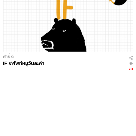
คำนี้ดี
IF #ศัพท์หมูวันละคำ
78