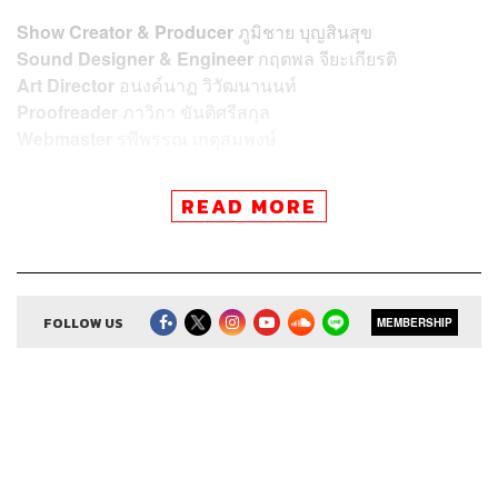
Show Creator & Producer
ภูมิชาย บุญสินสุข
Sound Designer & Engineer
กฤตพล จียะเกียรติ
Art Director
อนงค์นาฏ วิวัฒนานนท์
Proofreader
ภาวิกา ขันติศรีสกุล
Webmaster
รพีพรรณ เกตุสมพงษ์
READ MORE
TAGS:
ภูมิชายบุญสินสุข
พอดแคสต์
TheStandardPodcast
คำนี้ดี
knd
บิ๊กบุญ
ภูมิชาย
bickboon
ศัพท์
ศัพท์ภาษาอังกฤษ
FOLLOW US
MEMBERSHIP
Podcast