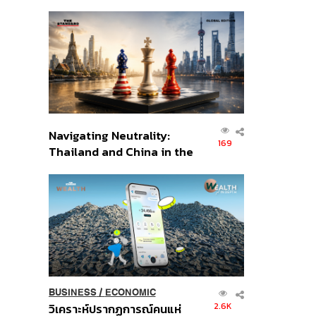
เศรษฐกิจเชิงรุก ประกาศหุ้น
ส่วนยุทธศาสตร์ไทย –
อินโดนีเซีย
Navigating Neutrality:
169
Thailand and China in the
Age of a New Global
Order
BUSINESS
/
ECONOMIC
2.6K
วิเคราะห์ปรากฏการณ์คนแห่