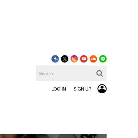
LOG IN
SIGN UP