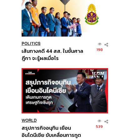
POLITICS
198
เส้นทางคดี 44 สส. ในชั้นศาล
ฎีกา จะรู้ผลเมื่อไร
WORLD
539
สรุปภารกิจอนุทิน เยือน
อินโดนีเซีย ขับเคลื่อนการทูต