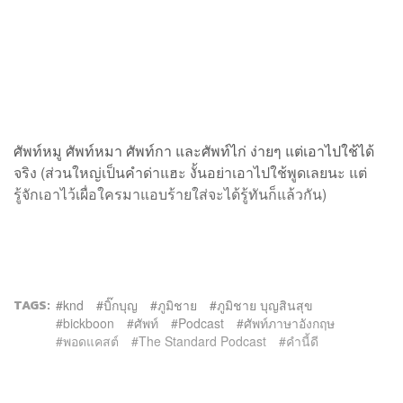
ศัพท์หมู ศัพท์หมา ศัพท์กา และศัพท์ไก่ ง่ายๆ แต่เอาไปใช้ได้
จริง (ส่วนใหญ่เป็นคำด่าแฮะ งั้นอย่าเอาไปใช้พูดเลยนะ แต่
รู้จักเอาไว้เผื่อใครมาแอบร้ายใส่จะได้รู้ทันก็แล้วกัน)
TAGS:
knd
บิ๊กบุญ
ภูมิชาย
ภูมิชาย บุญสินสุข
bickboon
ศัพท์
Podcast
ศัพท์ภาษาอังกฤษ
พอดแคสต์
The Standard Podcast
คำนี้ดี