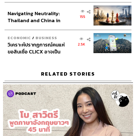
ส่วนยุทธศาสตร์ไทย –
Navigating Neutrality:
อินโดนีเซีย
155
Thailand and China in
the Age of a New Global
Order
ECONOMIC
/
BUSINESS
วิเคราะห์ปรากฏการณ์คนแห่
2.5K
ขอสินเชื่อ CLICX อาจเป็น
เพียงยอดภูเขาน้ำแข็ง ของ
ปัญหาหนี้ครัวเรือนไทยที่ถูก
ซุกไว้
RELATED STORIES