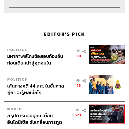
EDITOR'S PICK
POLITICS
มหากาพย์โกงข้อสอบท้องถิ่น
531
ก่อนเดินหน้าสู่จุดจบใน
สัปดาห์นี้
POLITICS
เส้นทางคดี 44 สส. ในชั้นศาล
178
ฎีกา จะรู้ผลเมื่อไร
WORLD
สรุปภารกิจอนุทิน เยือน
523
อินโดนีเซีย ขับเคลื่อนการทูต
เศรษฐกิจเชิงรุก ประกาศหุ้น