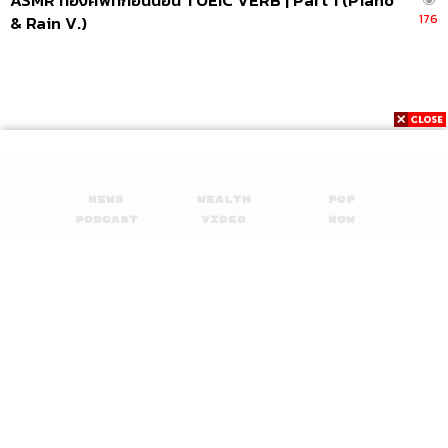
ASMR ท่องศัพท์ก่อนนอน TOEIC VERB | Part 1 (Piano
176
& Rain V.)
News
Wealth
Pop
Podcast
Video
Now
Opinion
Careers
Events
Privacy
About
Contact
Policy
FOR
ADVERTISING
MEMBERSHIP