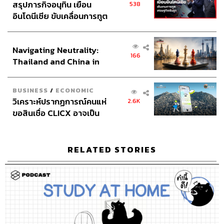
สรุปภารกิจอนุทิน เยือน
538
ไม่ได้แปลว่า แต่งงานกับเด็ก
อินโดนีเซีย ขับเคลื่อนการทูต
เศรษฐกิจเชิงรุก ประกาศหุ้น
ส่วนยุทธศาสตร์ไทย –
สำหรับคนที่ถนัดยูทู้บ สามารถเข้าไปฟังพร้อมกด CC อ่าน
Navigating Neutrality:
อินโดนีเซีย
166
Thailand and China in
ศับ/อ่านศัพท์ตามไปด้วยได้
the Age of a New Global
Order
BUSINESS
/
ECONOMIC
วิเคราะห์ปรากฏการณ์คนแห่
2.6K
ขอสินเชื่อ CLICX อาจเป็น
เพียงยอดภูเขาน้ำแข็ง ของ
ปัญหาหนี้ครัวเรือนไทยที่ถูก
ซุกไว้
RELATED STORIES