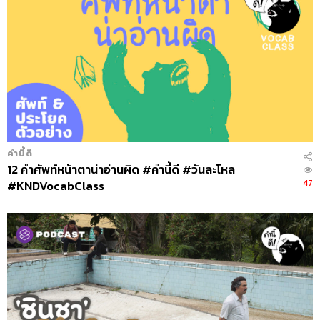
คำนี้ดี
12 คำศัพท์หน้าตาน่าอ่านผิด #คำนี้ดี #วันละโหล
47
#KNDVocabClass