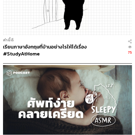
TAGS:
คำนี้ดี
knd
บิ๊กบุญ
ภูมิชาย
ภูมิชาย บุญสินสุข
bickboon
ศัพท์
Podcast
ศัพท์ภาษาอังกฤษ
พอดแคสต์
The Standard Podcast
คำนี้ดี
เรียนภาษาอังกฤษที่บ้านอย่างไรให้ได้เรื่อง
75
#StudyAtHome
948
ABOUT THE HOST
THE STANDARD PODCAST
ทีมงาน THE STANDARD PODCAST