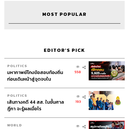
Lately
MOST POPULAR
ไม่ได้แปลว่าอย่างสาย หรือ สายเกินไป
“Fire in the hole!”
ไม่ได้แปลว่า ไฟในรู
EDITOR'S PICK
POLITICS
Open relationship
มหากาพย์โกงข้อสอบท้องถิ่น
558
ไม่ได้แปลว่า “เปิดใจพร้อมจะคบกับใครๆ”
ก่อนเดินหน้าสู่จุดจบใน
สัปดาห์นี้
POLITICS
“I feel self-conscious.”
เส้นทางคดี 44 สส. ในชั้นศาล
193
ไม่ได้แปลว่า รู้สึกมีสติอยู่กับตัวเอง
ฎีกา จะรู้ผลเมื่อไร
Married with children
WORLD