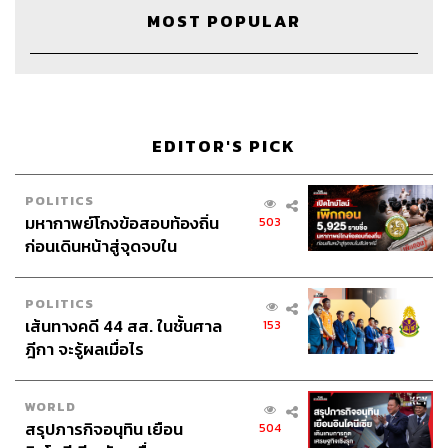
Webmaster
ไชยพร ศิริกลการ
MOST POPULAR
Music
westonemusic.com
Social Media Admin
สุทธกิตติ์​ สุทธาวรรณกุล, ธิติกร ลิ้ม
ทองมณี, ณัฐชัย ตั้งวงศ์วิวัฒน์
Archive Officer
ชริน จำปาวัน
EDITOR'S PICK
POLITICS
มหากาพย์โกงข้อสอบท้องถิ่น
503
TAGS:
คำนี้ดี SLEEPY
คำนี้ดี
knd
บิ๊กบุญ
ภูมิชาย
ก่อนเดินหน้าสู่จุดจบใน
bickboon
ศัพท์
ศัพท์ภาษาอังกฤษ
Podcast
สัปดาห์นี้
ภูมิชายบุญสินสุข
พอดแคสต์
ASMR
TheStandardPodcast
KND SLEEPY
POLITICS
เส้นทางคดี 44 สส. ในชั้นศาล
153
ฎีกา จะรู้ผลเมื่อไร
WORLD
สรุปภารกิจอนุทิน เยือน
504