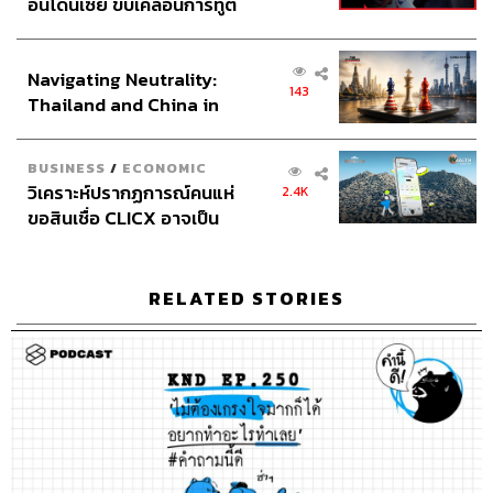
อินโดนีเซีย ขับเคลื่อนการทูต
เศรษฐกิจเชิงรุก ประกาศหุ้น
37
ส่วนยุทธศาสตร์ไทย –
Navigating Neutrality:
อินโดนีเซีย
143
Thailand and China in
ABOUT THE HOST
the Age of a New Global
THE STANDARD PODCAST
Order
BUSINESS
/
ECONOMIC
ทีมงาน THE STANDARD PODCAST
วิเคราะห์ปรากฏการณ์คนแห่
2.4K
ขอสินเชื่อ CLICX อาจเป็น
เพียงยอดภูเขาน้ำแข็ง ของ
ปัญหาหนี้ครัวเรือนไทยที่ถูก
ซุกไว้
RELATED STORIES