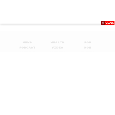
News
Wealth
Pop
Podcast
Video
Now
Opinion
Careers
Events
Privacy
About
Contact
Policy
FOR
ADVERTISING
MEMBERSHIP
© 2017-
2026
The Standard. All rights reserved.