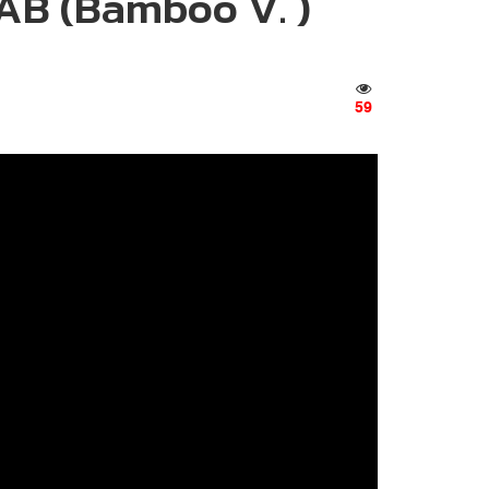
CAB (Bamboo V. )
59