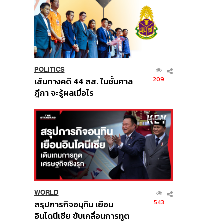
POLITICS
209
เส้นทางคดี 44 สส. ในชั้นศาล
ฎีกา จะรู้ผลเมื่อไร
WORLD
543
สรุปภารกิจอนุทิน เยือน
อินโดนีเซีย ขับเคลื่อนการทูต