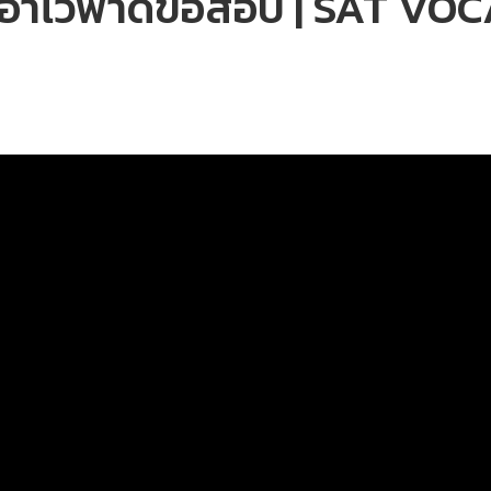
เอาไว้ฟาดข้อสอบ | SAT VO