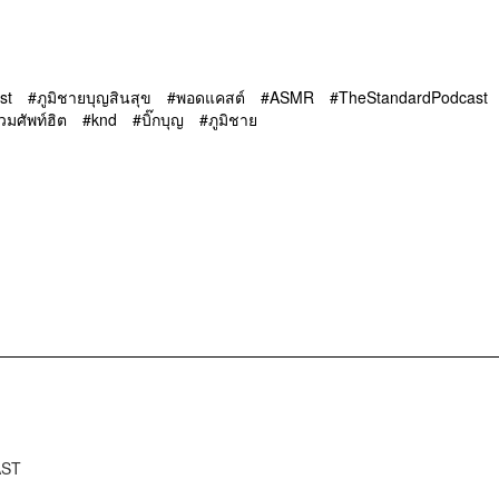
st
ภูมิชายบุญสินสุข
พอดแคสต์
ASMR
TheStandardPodcast
วมศัพท์ฮิต
knd
บิ๊กบุญ
ภูมิชาย
AST