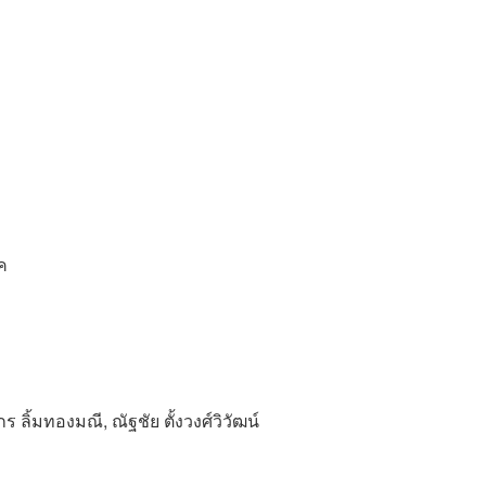
ค
กร ลิ้มทองมณี, ณัฐชัย ตั้งวงศ์วิวัฒน์