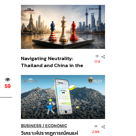
เศรษฐกิจเชิงรุก ประกาศหุ้น
ส่วนยุทธศาสตร์ไทย –
อินโดนีเซีย
Navigating Neutrality:
174
Thailand and China in the
Age of a New Global
Order
59
BUSINESS
/
ECONOMIC
2.6K
วิเคราะห์ปรากฏการณ์คนแห่