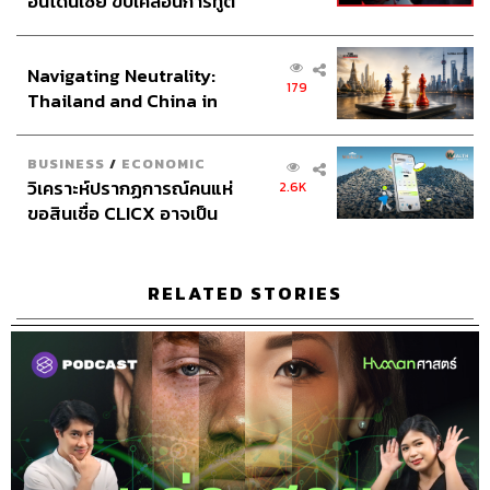
อินโดนีเซีย ขับเคลื่อนการทูต
เศรษฐกิจเชิงรุก ประกาศหุ้น
ส่วนยุทธศาสตร์ไทย –
Navigating Neutrality:
อินโดนีเซีย
179
Thailand and China in
the Age of a New Global
Order
BUSINESS
/
ECONOMIC
วิเคราะห์ปรากฏการณ์คนแห่
2.6K
ขอสินเชื่อ CLICX อาจเป็น
เพียงยอดภูเขาน้ำแข็ง ของ
ปัญหาหนี้ครัวเรือนไทยที่ถูก
ซุกไว้
RELATED STORIES