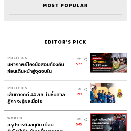
MOST POPULAR
5.9K
ABOUT THE HOST
THE STANDARD PODCAST
EDITOR'S PICK
ทีมงาน THE STANDARD PODCAST
POLITICS
มหากาพย์โกงข้อสอบท้องถิ่น
577
ก่อนเดินหน้าสู่จุดจบใน
สัปดาห์นี้
POLITICS
เส้นทางคดี 44 สส. ในชั้นศาล
213
ฎีกา จะรู้ผลเมื่อไร
WORLD
สรุปภารกิจอนุทิน เยือน
545