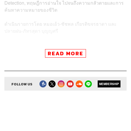
Detection, ทฤษฎีการอ่านใจ ไปจนถึงความกลัวตายและการ
ค้นหาความหมายของชีวิต
ดำเนินรายการโดย หมอเอ้ว-ชัชพล เกียรติขจรธาดา และ
ปลายฝน-ภัทรสุดา บุญญศรี
READ MORE
Credits
FOLLOW US
MEMBERSHIP
Host
ชัชพล เกียรติขจรธาดา
Co-host
ภัทรสุดา บุญญศรี
Show Producer
พันธวัฒน์ เศรษฐวิไล
Video Editor
นิติศาสตร์ ไชยชนะ
Sound Director
กฤตพล จียะเกียรติ
Sound Recording Engineer
กฤตพล จียะเกียรติ
Art Director
พุทธิพงศ์ โรจน์ศตพงค์