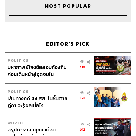
MOST POPULAR
TAGS:
วิทยาศาสตร์
Human-ศาสตร์
ชีววิทยา
ชัชพล เกียรติขจรธาดา
ภัทรสุดา บุญญศรี
EDITOR'S PICK
POLITICS
มหากาพย์โกงข้อสอบท้องถิ่น
518
ก่อนเดินหน้าสู่จุดจบใน
305
สัปดาห์นี้
POLITICS
เส้นทางคดี 44 สส. ในชั้นศาล
160
ABOUT THE HOST
ฎีกา จะรู้ผลเมื่อไร
THE STANDARD PODCAST
ทีมงาน THE STANDARD PODCAST
WORLD
สรุปภารกิจอนุทิน เยือน
512