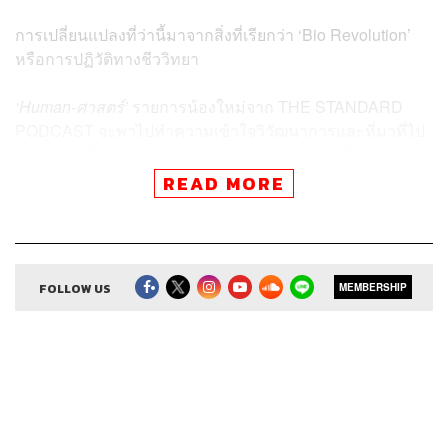
การเปลี่ยนแปลงที่ว่านี้มาจากสิ่งที่เรียกว่า ‘Bio Revolution’
หรือการปฏิวัติทางชีววิทยา
‘Human-ศาสตร์’
รายการน้องใหม่จาก THE STANDARD
PODCAST จะพาไปทำความเข้าใจวิวัฒนาการและที่มาที่ไป
ของมนุษย์ ในยุคที่ชีววิทยากำลังเข้ามามีบทบาทในกับชีวิต
ของเราในทุกมิติ
READ MORE
เริ่มต้นเอพิโสดแรกด้วยการพาไปทำความเข้าใจจุดเปลี่ยน
ครั้งสำคัญที่ผ่านมา พร้อมชวนคิด ชวนตั้งคำถามว่า ชีววิทยา
จะเข้ามาปฏิวัติอนาคตได้จริงหรือ?
FOLLOW US
MEMBERSHIP
ดำเนินรายการโดย หมอเอ้ว-ชัชพล เกียรติขจรธาดา และ
ปลายฝน-ภัทรสุดา บุญญศรี