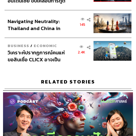
อินโดนีเซีย ขับเคลื่อนการทูต
เศรษฐกิจเชิงรุก ประกาศหุ้น
ส่วนยุทธศาสตร์ไทย –
Navigating Neutrality:
อินโดนีเซีย
145
Thailand and China in
the Age of a New Global
Order
BUSINESS
/
ECONOMIC
วิเคราะห์ปรากฏการณ์คนแห่
2.4K
ขอสินเชื่อ CLICX อาจเป็น
เพียงยอดภูเขาน้ำแข็ง ของ
ปัญหาหนี้ครัวเรือนไทยที่ถูก
ซุกไว้
RELATED STORIES