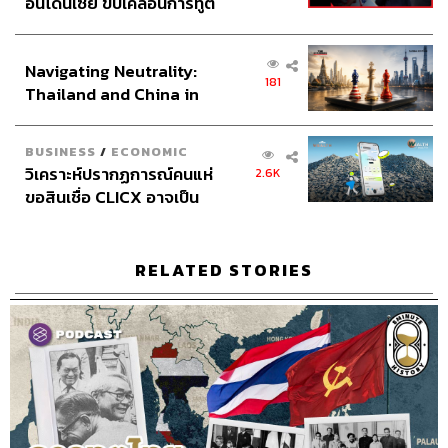
อินโดนีเซีย ขับเคลื่อนการทูต
เศรษฐกิจเชิงรุก ประกาศหุ้น
160
ส่วนยุทธศาสตร์ไทย –
Navigating Neutrality:
อินโดนีเซีย
181
Thailand and China in
ABOUT THE HOST
the Age of a New Global
THE STANDARD PODCAST
Order
BUSINESS
/
ECONOMIC
ทีมงาน THE STANDARD PODCAST
วิเคราะห์ปรากฏการณ์คนแห่
2.6K
ขอสินเชื่อ CLICX อาจเป็น
เพียงยอดภูเขาน้ำแข็ง ของ
ปัญหาหนี้ครัวเรือนไทยที่ถูก
ซุกไว้
RELATED STORIES