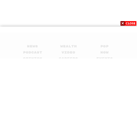
News
Wealth
Pop
Podcast
Video
Now
Opinion
Careers
Events
Privacy
About
Contact
Policy
FOR
ADVERTISING
MEMBERSHIP
© 2017-
2026
The Standard. All rights reserved.