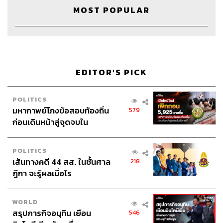
Art Director
ฉัตรชัย เฉยชิต
MOST POPULAR
Channel Team Lead
สิทธิโชติ สุภาวรรณ์
Channel Admin
นิพพิชฌน์ ชุลีนวน
Social Video Creator
พฤกษา แซ่เต็ง
Online Community Admin
สิรินยา เจษฎาพงศ์ภักดี
THE STANDARD Shared Service Department
EDITOR'S PICK
POLITICS
มหากาพย์โกงข้อสอบท้องถิ่น
579
ก่อนเดินหน้าสู่จุดจบใน
สัปดาห์นี้
TAGS:
USA
8 Minute History
Theodore Roosevelt
POLITICS
เส้นทางคดี 44 สส. ในชั้นศาล
218
ฎีกา จะรู้ผลเมื่อไร
WORLD
สรุปภารกิจอนุทิน เยือน
546