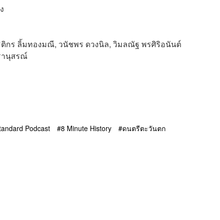
็ง
ธิติกร ลิ้มทองมณี, วนัชพร ดวงนิล, วิมลณัฐ พรศิริอนันต์
รานุสรณ์
tandard Podcast
8 Minute History
ดนตรีตะวันตก