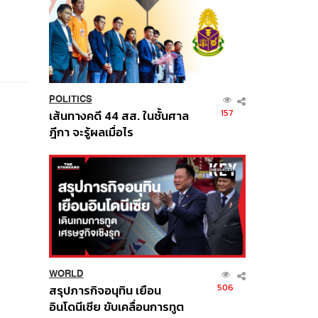
POLITICS
157
เส้นทางคดี 44 สส. ในชั้นศาล
ฎีกา จะรู้ผลเมื่อไร
WORLD
506
สรุปภารกิจอนุทิน เยือน
อินโดนีเซีย ขับเคลื่อนการทูต