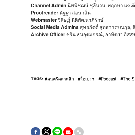
Channel Admin
นิพพิชฌน์ ชุลีนวน, พฤกษา แซ่เต
Proofreader
นัฐฐา สอนกลิ่น
Webmaster
วิศิษฏ์ นิติพัฒนาภิรักษ์
Social Media Admins
สุทธกิตติ์​ สุทธาวรรณกุล, 
Archive Officer
ชริน ธนอุดมกรณ์, อาทิตยา อิสส
TAGS:
ดนตรีคลาสสิก
โอเปรา
Podcast
The S