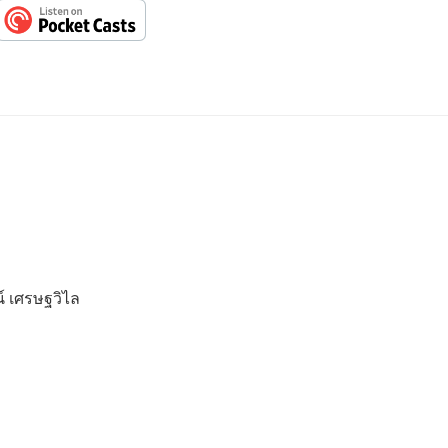
์ เศรษฐวิไล
น์ ฟองดี