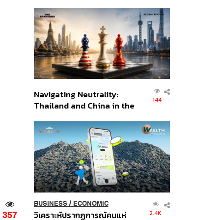
เศรษฐกิจเชิงรุก ประกาศหุ้น
ส่วนยุทธศาสตร์ไทย –
อินโดนีเซีย
Navigating Neutrality:
144
Thailand and China in the
Age of a New Global
Order
BUSINESS
/
ECONOMIC
2.4K
วิเคราะห์ปรากฏการณ์คนแห่
357