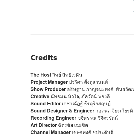
Credits
The Host
วิทย์ สิทธิเวคิน
Project Manager
ปวริศา ตั้งตุลานนท์
Show Producer
อธิษฐาน กาญจนะพงศ์, พันธวัฒน
Creative
นัทธมน หัวใจ, ภัควัต
Sound Editor
เดชาณัฏฐ์ ธีรดุริยสฤษฏ์
Sound Designer & Engineer
กฤตพล จียะเกียรติ
Recording Engineer
ขจีพรรณ วิจิตรรัตน์
Art Director
ฉัตรชัย เฉยชิต
Channel Manager
เชษฐพงศ์ ชูประดิษฐ์