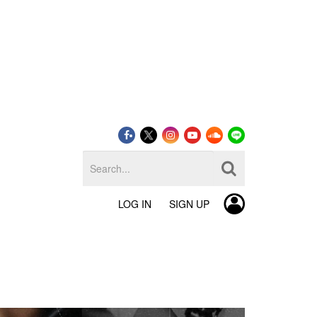
LOG IN
SIGN UP