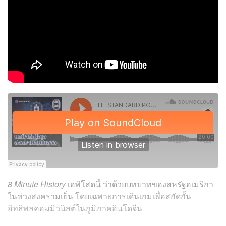
8
Minute History
เอพิโสดนี้ ว่าด้วยบทบาทของสหรัฐอเมริกา
ในช่วงสงครามเย็น โดยเฉพาะการเดินเกมเพื่อสกัดกั้น
อิทธิพลคอมมิวนิสต์ในภูมิภาคอินโดจีน