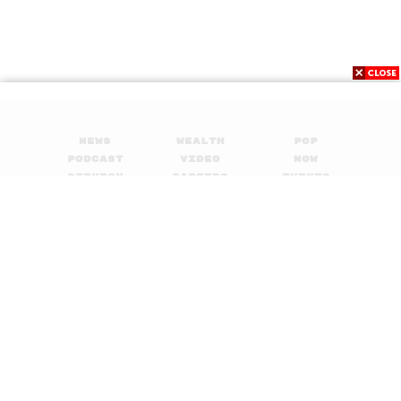
News
Wealth
Pop
Podcast
Video
Now
Opinion
Careers
Events
Privacy
About
Contact
Policy
FOR
ADVERTISING
MEMBERSHIP
© 2017-
2026
The Standard. All rights reserved.