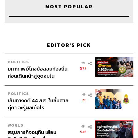
MOST POPULAR
Credits
Host
วิทย์ สิทธิเวคิน
EDITOR'S PICK
Show Producer
พันธวัฒน์ เศรษฐวิไล
Creative
ศุภสัณห์ วรรณิสสร
Video Editor
นิติศาสตร์ ไชยชนะ
POLITICS
Sound Director
กฤตพล จียะเกียรติ
มหากาพย์โกงข้อสอบท้องถิ่น
577
Sound Recording Engineer
กฤตพล จียะเกียรติ
ก่อนเดินหน้าสู่จุดจบใน
Art Director
ฉัตรชัย เฉยชิต
สัปดาห์นี้
Channel Team Lead
สิทธิโชติ สุภาวรรณ์
POLITICS
Channel Admin
นิพพิชฌน์ ชุลีนวน
เส้นทางคดี 44 สส. ในชั้นศาล
211
Social Video Creator
พฤกษา แซ่เต็ง
ฎีกา จะรู้ผลเมื่อไร
Online Community Admin
สิรินยา เจษฎาพงศ์ภักดี
THE STANDARD Shared Service Department
WORLD
สรุปภารกิจอนุทิน เยือน
545