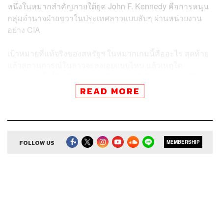
หนึ่งในหมากสำคัญภายใต้ยุค John F. Kennedy คือการหนุน
กลุ่มอำนาจฝ่ายขวาในประเทศลาวแบบลับๆ ผ่านหน่วยงาน
อย่าง CIA
เป้าหมายที่แท้จริงของสหรัฐฯ ในหมากเกมนี้คืออะไร สุดท้าย
แล้วสถานการณ์ในลาวจะลงเอยแบบไหน แล้วเหตุใด
สงครามครั้งนี้จึงเป็นสงครามที่ประกาศไม่ได้ ติดตามได้ใน
คลิปนี้
READ MORE
FOLLOW US
ติดตาม 8 Minute History
MEMBERSHIP
ผ่านแอปพลิเคชันต่างๆ ที่คุณสะดวก