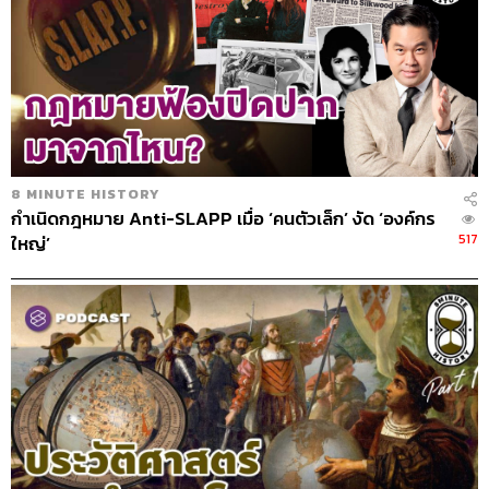
8 MINUTE HISTORY
กำเนิดกฎหมาย Anti-SLAPP เมื่อ ‘คนตัวเล็ก’ งัด ‘องค์กร
517
ใหญ่’