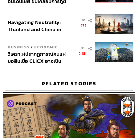
อินโดนีเซีย ขับเคลื่อนการทูต
เศรษฐกิจเชิงรุก ประกาศหุ้น
ส่วนยุทธศาสตร์ไทย –
TAGS:
สงครามกลางเมืองลาว
USA
ลาว
Navigating Neutrality:
อินโดนีเซีย
8 Minute History
สงคราม
177
Thailand and China in
the Age of a New Global
Order
BUSINESS
/
ECONOMIC
วิเคราะห์ปรากฏการณ์คนแห่
2.6K
ขอสินเชื่อ CLICX อาจเป็น
เพียงยอดภูเขาน้ำแข็ง ของ
ปัญหาหนี้ครัวเรือนไทยที่ถูก
ซุกไว้
467
RELATED STORIES
ABOUT THE HOST
THE STANDARD PODCAST
ทีมงาน THE STANDARD PODCAST