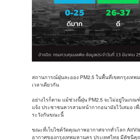
สถานการณ์ฝุ่นละออง PM2.5 ในพื้นที่เขตกรุงเทพ
เวลาเดียวกัน
อย่างไรก็ตาม แม้ช่วงนี้ฝุ่น PM2.5 จะไม่อยู่ในเกณ
แจ้ง ประชาชนควรสวมหน้ากากอนามัยไว้เสมอ เพื่อป้อ
ระวังกันขณะนี้
ขณะที่เ
ว็บไซต์วัดคุณภาพอากาศจากทั่วโลก
AirVi
อากาศของกรุงเทพมหานคร ประเทศไทย มีดัชนีค