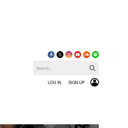
LOG IN
SIGN UP