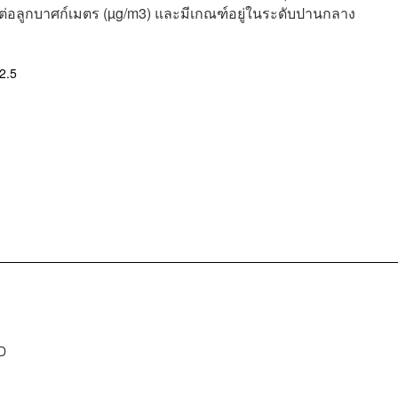
่อลูกบาศก์เมตร (µg/m3) และมีเกณฑ์อยู่ในระดับปานกลาง
2.5
D