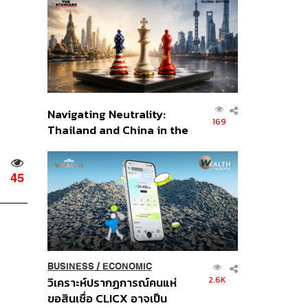
ส่วนยุทธศาสตร์ไทย –
อินโดนีเซีย
Navigating Neutrality:
169
Thailand and China in the
Age of a New Global
Order
45
BUSINESS
/
ECONOMIC
2.6K
วิเคราะห์ปรากฏการณ์คนแห่
ขอสินเชื่อ CLICX อาจเป็น