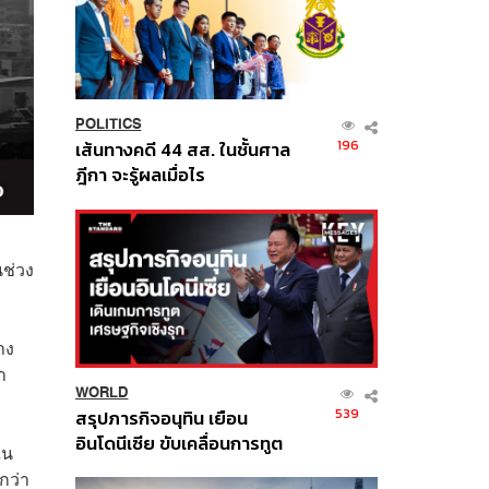
POLITICS
196
เส้นทางคดี 44 สส. ในชั้นศาล
ฎีกา จะรู้ผลเมื่อไร
ช่วง
าง
า
WORLD
539
สรุปภารกิจอนุทิน เยือน
อินโดนีเซีย ขับเคลื่อนการทูต
ใน
เศรษฐกิจเชิงรุก ประกาศหุ้น
กว่า