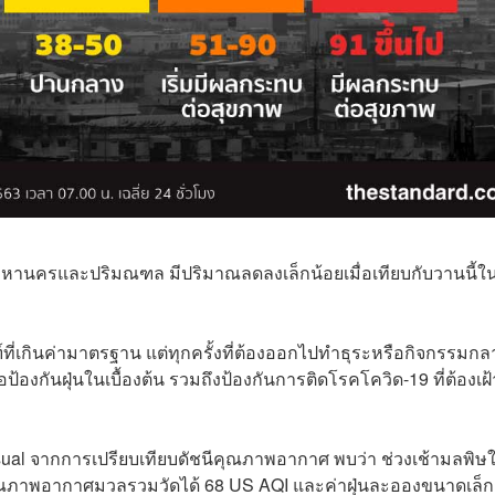
มหานครและปริมณฑล มีปริมาณลดลงเล็กน้อยเมื่อเทียบกับวานนี้ใน
ฑ์ที่เกินค่ามาตรฐาน แต่ทุกครั้งที่ต้องออกไปทำธุระหรือกิจกรรมกล
งกันฝุ่นในเบื้องต้น รวมถึงป้องกันการติดโรคโควิด-19 ที่ต้องเฝ้
sual
จากการเปรียบเทียบดัชนีคุณภาพอากาศ พบว่า ช่วงเช้ามลพิษ
ุณภาพอากาศมวลรวมวัดได้
68
US AQI และค่าฝุ่นละอองขนาดเล็ก