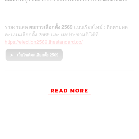
รายงานสด
ผลการเลือกตั้ง 2569
แบบเรียลไทม์ : ติดตามผล
คะแนนเลือกตั้ง 2569 และ ผลประชามติ ได้ที่
https://election2569.thestandard.co/
➤ เว็บไซต์ผลเลือกตั้ง 2569
ในฝั่งพรรคร่วมรัฐบาล ภาพรวมถือว่ายังเกาะกลุ่มกันแน่น แต่
READ MORE
ที่กลายเป็นจุดโฟกัสคือ ‘พรรคไทยสร้างไทย’ ที่เกิดอาการ
เสียงแตกชัดเจน เมื่อมี สส. 1 ใน 2 ของพรรคตัดสินใจไม่
โหวตหนุนอนุทินตามมติพรรค ขณะที่ทางด้านพรรคภูมิใจ
ไทย มีสมาชิกขาดลงมติ 1 ราย เนื่องจากอาการป่วย ทำให้ไม่
ได้ร่วมลงมติในครั้งนี้