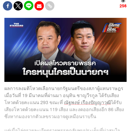
256
ผลการลงมติโหวตเลือกนายกรัฐมนตรีของสภาผู้แทนราษฎร
เมื่อวันที่ 19 มีนาคมที่ผ่านมา อนุทิน ชาญวีรกูล ได้รับเสียง
โหวตด้วยคะแนน 293 ขณะที่
ณัฐพงษ์ เรืองปัญญาวุฒิ
ได้รับ
เสียงโหวตด้วยคะแนน 119 เสียง และงดออกเสียงอีก 86 เสียง
ซึ่งหากมองจากตัวเลขรวมอาจดูเหมือนราบรื่น
แต่เมื่อไล่ดูรายละเอียดรายพรรคกลับพบประเด็นที่น่าสนใจ