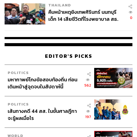
THAILAND
คืบหน้าเหตุยิงเทพศิรินทร์ นนทบุรี
0
เด็ก 14 เสียชีวิตที่โรงพยาบาล สธ.
ยืนยันครูเสียชีวิต 5 ราย เจ็บ 22
ราย
EDITOR'S PICKS
POLITICS
มหากาพย์โกงข้อสอบท้องถิ่น ก่อน
562
เดินหน้าสู่จุดจบในสัปดาห์นี้
POLITICS
เส้นทางคดี 44 สส. ในชั้นศาลฎีกา
197
จะรู้ผลเมื่อไร
WORLD