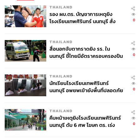
THAILAND
รอง ผบ.ตร. บัญชาการเหตุยิง
0
โรงเรียนเทพศิรินทร์ นนทบุรี สั่ง
ค้นหา 2 รอบยืนยันไร้คนติดค้าง พบ
ศพปู่-ย่าที่บ้านพักผู้ก่อเหตุ
THAILAND
สื่อนอกจับตากราดยิง รร. ใน
0
นนทบุรี ชี้ไทยมีอัตราครอบครองปืน
สูงในระดับต้นของภูมิภาค
THAILAND
นักเรียนโรงเรียนเทพศิรินทร์
0
นนทบุรี อพยพเข้ายังพื้นที่ปลอดภัย
ชั่วคราว หลังเหตุใช้อาวุธปืนภายใน
โรงเรียนคลี่คลาย
THAILAND
คืบหน้าเหตุยิงโรงเรียนเทพศิรินทร์
0
นนทบุรี ดับ 6 ศพ โฆษก ตร. เร่ง
สอบปมขโมยปืนปู่ก่อเหตุ