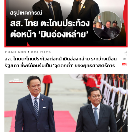
TAGS:
สภาผู้แทนราษฎร
พรรคประชาชน
เลือกตั้ง 2569
การเลือกตั้ง
นายกรัฐมนตรี
การเมืองไทย
อนุทิน ชาญวีรกูล
พรรคภูมิใจไทย
ณัฐพงษ์ เรืองปัญญาวุฒิ
งูเห่า
เลือกตั้ง
THAILAND
/
POLITICS
สส. ไทยตะโกนประท้วงต่อหน้ามินอ่องหล่าย ระหว่างเยือน
108
รัฐสภา ชี้พิธีต้อนรับเป็น ‘จุดตกต่ำ’ ของยุทธศาสตร์การ
ทูตไทย
256
ABOUT THE AUTHOR
THE STANDARD TEAM
กองบรรณาธิการ THE STANDARD