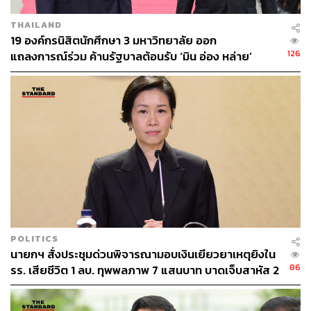
THAILAND
19 องค์กรนิสิตนักศึกษา 3 มหาวิทยาลัย ออก
126
แถลงการณ์ร่วม ค้านรัฐบาลต้อนรับ ‘มิน อ่อง หล่าย’
POLITICS
นายกฯ สั่งประชุมด่วนพิจารณามอบเงินเยียวยาเหตุยิงใน
86
รร. เสียชีวิต 1 ลบ. ทุพพลภาพ 7 แสนบาท บาดเจ็บสาหัส 2
แสนบาท บาดเจ็บเล็กน้อย 1 แสนบาท