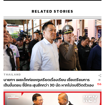
RELATED STORIES
เกาะติดความเคลื่อนไหว
เลือกตั้ง 2569
: ข่าวล่าสุด บท
THAILAND
นายกฯ เผยเด็กก่อเหตุเครียดเรื่องเรียน เชื่อเตรียมการ
วิเคราะห์ กติกาการเลือกตั้ง และรายงานสด ผลการเลือกตั้ง
156
เป็นขั้นตอน ชี้มีกระสุนอีกกว่า 30 นัด หากไม่จบชีวิตตัวเอง
2569 แบบเรียลไทม์ได้ที่นี่
อาจสูญเสียเพิ่ม
https://thestandard.co/election2569/
f
➤ เว็บไซต์เลือกตั้ง 2569
►