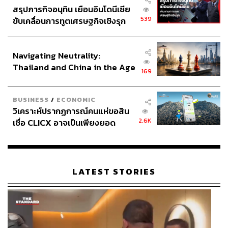
สรุปภารกิจอนุทิน เยือนอินโดนีเซีย
539
ขับเคลื่อนการทูตเศรษฐกิจเชิงรุก
ประกาศหุ้นส่วนยุทธศาสตร์ไทย –
อินโดนีเซีย
Navigating Neutrality:
Thailand and China in the Age
169
of a New Global Order
BUSINESS
/
ECONOMIC
วิเคราะห์ปรากฏการณ์คนแห่ขอสิน
2.6K
เชื่อ CLICX อาจเป็นเพียงยอด
ภูเขาน้ำแข็ง ของปัญหาหนี้ครัว
เรือนไทยที่ถูกซุกไว้
LATEST STORIES