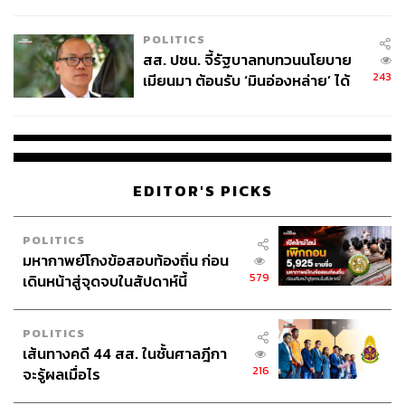
ไทยพลัส’ เฟส 2 รอประเมินความ
เหมาะสม
POLITICS
สส. ปชน. จี้รัฐบาลทบทวนนโยบาย
243
เมียนมา ต้อนรับ ‘มินอ่องหล่าย’ ได้
แค่สัญญาว่างเปล่า
EDITOR'S PICKS
POLITICS
มหากาพย์โกงข้อสอบท้องถิ่น ก่อน
579
เดินหน้าสู่จุดจบในสัปดาห์นี้
POLITICS
เส้นทางคดี 44 สส. ในชั้นศาลฎีกา
216
จะรู้ผลเมื่อไร