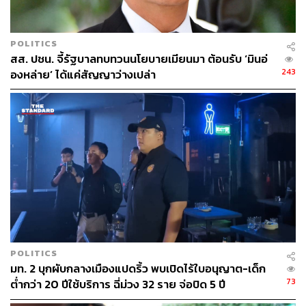
ผิดกฎหมายให้มากที่สุดเท่าที่จะทำได้”
TAGS:
กรมโยธาธิการและผังเมือง
POLITICS
สำนักงานป้องกันและปราบปรามการฟอกเงิน (ปปง.)
สส. ปชน. จี้รัฐบาลทบทวนนโยบายเมียนมา ต้อนรับ ‘มินอ่
การติดสินบน
กระทรวงมหาดไทย
นายกรัฐมนตรี
243
องหล่าย’ ได้แค่สัญญาว่างเปล่า
การคอร์รัปชัน
คณะรัฐมนตรี
การรับสินบน
การทุจริต
อนุทิน ชาญวีรกูล
กรมการปกครอง
151
ABOUT THE AUTHOR
THE STANDARD TEAM
กองบรรณาธิการ THE STANDARD
POLITICS
มท. 2 บุกผับกลางเมืองแปดริ้ว พบเปิดไร้ใบอนุญาต-เด็ก
73
ต่ำกว่า 20 ปีใช้บริการ ฉี่ม่วง 32 ราย จ่อปิด 5 ปี