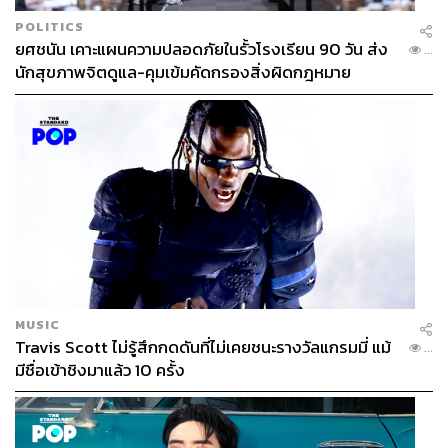
POLITICS
ยศชนัน เคาะแผนความปลอดภัยในรั้วโรงเรียน 90 วัน ส่ง
...
นักสุขภาพจิตดูแล-คุมเข้มคัดกรองสิ่งผิดกฎหมาย
MUSIC
Travis Scott ไม่รู้สึกกดดันที่ไม่เคยชนะรางวัลแกรมมี่ แม้
...
มีชื่อเข้าชิงมาแล้ว 10 ครั้ง