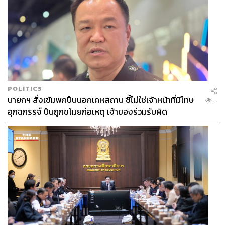
POLITICS
นายกฯ สั่งเข้มพกปืนนอกเคหสถาน ชี้ไม่ใช่เจ้าหน้าที่มีโทษ
...
อุกฉกรรจ์ ปืนถูกขโมยก่อเหตุ เจ้าของร่วมรับผิด