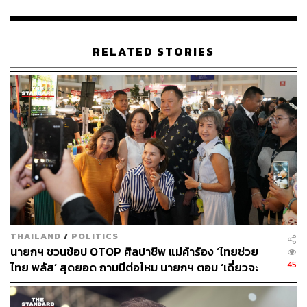
เล่นเรื่องนี้ เคลียร์ไม่ได้ ไม่ว่าจะเป็นเรื่องบุกรุกที่ เรื่องยาเสพ
ติด เรื่องบ่อนการพนัน การกระทำความผิดใดๆ ทั้งการฟอก
เงิน สแกมเมอร์ ซึ่งตนก็ได้แสดงให้เห็นเป็นที่ประจักษ์ชัดว่า
RELATED STORIES
รัฐบาลชุดนี้ไม่มีการประนีประนอม และไม่เป็นมิตรกับผู้
กระทำความผิด โดยเราได้รับความร่วมมือที่ดีจากหน่วยงาน
ที่เกี่ยวข้อง และผู้ปฏิบัติงานก็รู้สึกแฮปปี้ที่รัฐบาลให้อิสระใน
การทำงาน จึงมีการจับกุมและดำเนินคดีเพิ่มมากขึ้น นับ
ตั้งแต่ที่ตนเข้ามาเป็นรัฐบาล
เมื่อถามถึงขบวนการดังกล่าวมีขนาดใหญ่หรือไม่ นายก
รัฐมนตรี กล่าวเพียงว่า “มันยังไม่จบ และไม่ได้จบแค่นี้”
ส่วนกรณีที่อธิบดีกรมการปกครอง ใช้กลไกของสำนักงาน
ป้องกันและปราบปรามการฟอกเงิน ในการตรวจสอบเส้น
THAILAND
/
POLITICS
ทางการเงินของนายอำเภอ และตำรวจในพื้นที่ จังหวัด
นายกฯ ชวนช้อป OTOP ศิลปาชีพ แม่ค้าร้อง ‘ไทยช่วย
สุราษฎร์ธานี และจังหวัดภูเก็ต ที่อาจมีส่วนเกี่ยวข้องกับที่ดิน
45
ไทย พลัส’ สุดยอด ถามมีต่อไหม นายกฯ ตอบ ‘เดี๋ยวจะ
สาธารณะนั้น นายกรัฐมนตรี กล่าวว่า ถือเป็นการแสดงความ
พยายาม’
ตั้งใจให้เห็นว่าเราเอาจริง ไม่ใช่แค่การลงพื้นที่ไปดู และ