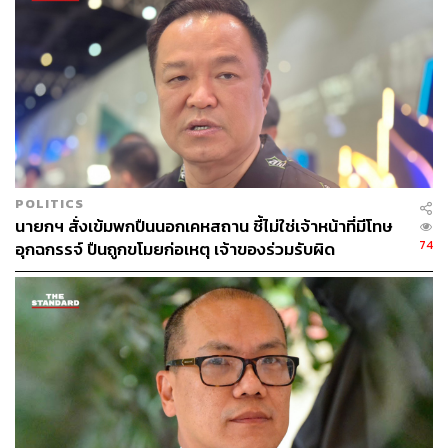
ตัดตอนกันไป แต่การตั้งคณะกรรมการสอบนายอำเภอ หรือ
หากมีตำแหน่งที่เหนือขึ้นไปอีก เช่น ปลัดจังหวัด ผู้ว่าราชการ
จังหวัด หรือรองผู้ว่าราชการจังหวัด หากพบว่ามีส่วน
เกี่ยวข้องก็ต้องดำเนินการทั้งหมด
“หากใครไม่ได้กระทำความผิดก็ไม่ต้องกังวล แต่ตามหลัก
การต้องตั้งคณะกรรมการสอบไว้ก่อน เพื่อให้ทุกฝ่ายมีความ
มั่นใจว่า กระบวนการยุติธรรมไม่มีการยกเว้นใครทั้งสิ้น”
POLITICS
เมื่อถามถึงผู้ที่กระทำความผิดนั้น เป็นคนที่รู้จักบ้างหรือไม่
นายกฯ สั่งเข้มพกปืนนอกเคหสถาน ชี้ไม่ใช่เจ้าหน้าที่มีโทษ
นายกรัฐมนตรี ย้ำว่า ตนใช้หลัก ‘ปิดชื่อถือพฤติกรรม’ เพราะ
74
อุกฉกรรจ์ ปืนถูกขโมยก่อเหตุ เจ้าของร่วมรับผิด
เดี๋ยวนี้เราทุกคนมีรุ่น มีหลักสูตรเยอะแยะไปหมด หากดูชื่อไว้
ก่อนก็อึดอัดใจตัวเอง ฉะนั้น สิ่งที่รัฐบาลชุดนี้ทำคือให้ฝ่าย
ปฏิบัติดำเนินการเลย เจอกันอีกทีก็คือตอนแจ้งข้อกล่าวหา ซึ่ง
ก็จะไปอยู่ในจุดที่ทำอะไรไม่ได้แล้ว
เมื่อถามอีกว่า จะถือเป็นการล้างบางข้าราชการสีเทาในยุคนี้
หรือไม่ นายกรัฐมนตรี กล่าวว่า คำว่ากวาดล้างต้องทำอยู่
แล้ว ไม่ใช่แค่ยุคนี้ พร้อมย้ำว่า “เราจะกวาดล้างพฤติกรรมที่