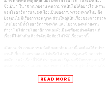
เอกชน ซึ่งตนได้พูดคุยกับอธิบดีกรมโยธาธิการและผังเมือง
ซึ่งเป็น 1 ใน 10 หน่วยงาน ตนถามว่าเป็นไปได้อย่างไร เพราะ
กรมโยธาธิการและผังเมืองเป็นของกระทรวงมหาดไทย ซึ่ง
ปัจจุบันไม่มีเรื่องการอนุญาต ส่วนใหญ่เป็นเรื่องของการตรวจ
โดยโยธามีทั้งโยธาธิการจังหวัด และโยธาของหน่วยงาน
ต่างๆ ไม่ใช่กรมโยธาธิการและผังเมืองเพียงอย่างเดียว แต่
เรื่องนี้ไม่สำคัญ สิ่งสำคัญคือต้องไม่ให้มีเรื่องพวกนี้
เมื่อถามว่า ภาคเอกชนส่งเสียงสะท้อนแบบนี้ จะต้องให้หน่วย
งานที่เกี่ยวข้องตรวจสอบใช่หรือไม่ นายกรัฐมนตรี กล่าวว่า
จะมีการแจ้งเรื่องนี้ให้ที่ประชุมคณะรัฐมนตรีรับทราบ และให้
แต่ละกระทรวง แต่ละส่วนราชการไปติดตามดูว่าเป็นอย่างไร
นายกรัฐมนตรี กล่าวด้วยว่า ก่อนหน้านี้เคยมีผลการศึกษาว่า
READ MORE
ประเทศไทยติดอันดับคอร์รัปชัน และมีความน่าเชื่อถืออยู่อัน
ดับท้ายๆ ตนถามว่าไปศึกษาวิเคราะห์กันอย่างไร ได้รับคำ
ตอบว่าเป็นดัชนีความรู้สึก ซึ่งตนคิดว่ายังไม่เพียงพอ เพราะ
เชื่อว่าช่วงหลายปีที่ผ่านมา เราใช้หลักธรรมาภิบาล และหลัก
การกำกับดูแลจากองค์กรอิสระที่คอยตรวจสอบเรื่อง