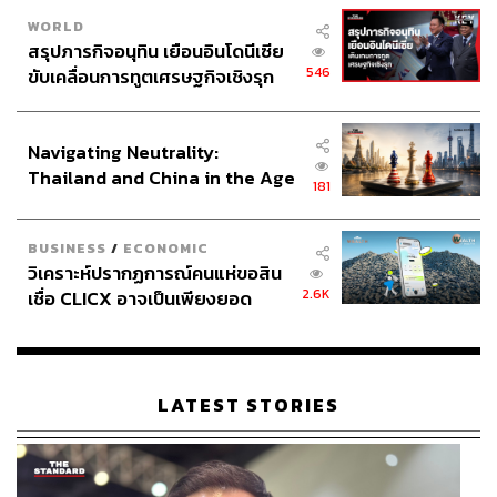
WORLD
สรุปภารกิจอนุทิน เยือนอินโดนีเซีย
546
ขับเคลื่อนการทูตเศรษฐกิจเชิงรุก
ประกาศหุ้นส่วนยุทธศาสตร์ไทย –
อินโดนีเซีย
Navigating Neutrality:
Thailand and China in the Age
181
of a New Global Order
BUSINESS
/
ECONOMIC
วิเคราะห์ปรากฏการณ์คนแห่ขอสิน
2.6K
เชื่อ CLICX อาจเป็นเพียงยอด
ภูเขาน้ำแข็ง ของปัญหาหนี้ครัว
เรือนไทยที่ถูกซุกไว้
LATEST STORIES