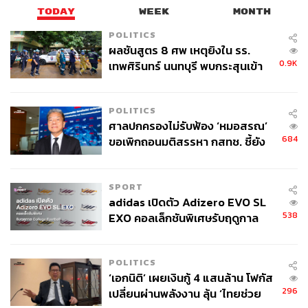
TODAY
WEEK
MONTH
POLITICS
ผลชันสูตร 8 ศพ เหตุยิงใน รร.
0.9K
เทพศิรินทร์ นนทบุรี พบกระสุนเข้า
จุดสำคัญ ‘ศีรษะ-หน้าอก’ ครูถูกยิง
4 นัด จากระยะไกล
POLITICS
ศาลปกครองไม่รับฟ้อง ‘หมอสรณ’
684
ขอเพิกถอนมติสรรหา กสทช. ชี้ยัง
ไม่ใช่ผู้เดือดร้อนเสียหาย
SPORT
adidas เปิดตัว Adizero EVO SL
538
EXO คอลเล็กชันพิเศษรับฤดูกาล
College Football
POLITICS
‘เอกนิติ’ เผยเงินกู้ 4 แสนล้าน โฟกัส
296
เปลี่ยนผ่านพลังงาน ลุ้น ‘ไทยช่วย