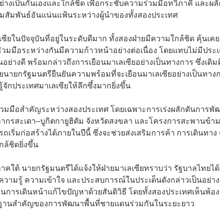
อย่างเป็นกันเองและใกล้ชิด เพื่อกระชับความร่วมมือทวิภาคี และผลั
มสัมพันธ์อันแน่นแฟ้นระหว่างผู้นำของทั้งสองประเทศ
ยในปัจจุบันที่อยู่ในระดับดีมาก ทั้งสองฝ่ายมีความใกล้ชิด คุ้นเคย
มมือระหว่างกันมีความก้าวหน้าอย่างต่อเนื่อง โดยแทบไม่มีประเ
อย่างดี พร้อมกล่าวถึงการเยือนมาเลเซียอย่างเป็นทางการ ซึ่งเดิมม
โดยนายกรัฐมนตรียืนยันความพร้อมที่จะเยือนมาเลเซียอย่างเป็นทาง
ักประเทศมาเลเซียให้ลึกซึ้งมากยิ่งขึ้น
ามร่วมมือสำคัญระหว่างสองประเทศ โดยเฉพาะการเร่งผลักดันการพั
ศุลกากรสะเดา–บูกิตกายูฮิตัม จังหวัดสงขลา และโครงการสะพานข้า
รถเริ่มก่อสร้างได้ภายในปีนี้ ซึ่งจะช่วยส่งเสริมการค้า การเดินทาง
ชิดยิ่งขึ้น
ใต้ นายกรัฐมนตรีได้แจ้งให้ฝ่ายมาเลเซียทราบว่า รัฐบาลไทยได้
ผู้มีความรู้ ความเข้าใจ และประสบการณ์ในประเด็นดังกล่าวเป็นอย่าง
ในการเดินหน้าแก้ไขปัญหาด้วยสันติวิธี โดยทั้งสองประเทศเห็นพ้อง
ากฐานสำคัญของการพัฒนาพื้นที่ชายแดนร่วมกันในระยะยาว