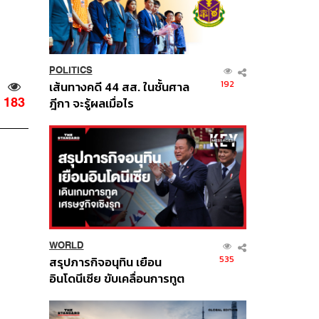
POLITICS
192
เส้นทางคดี 44 สส. ในชั้นศาล
183
ฎีกา จะรู้ผลเมื่อไร
WORLD
535
สรุปภารกิจอนุทิน เยือน
อินโดนีเซีย ขับเคลื่อนการทูต
เศรษฐกิจเชิงรุก ประกาศหุ้น
ส่วนยุทธศาสตร์ไทย –