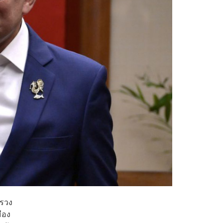
ทรวง
ือง