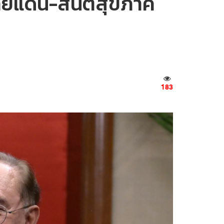
ชายแดน-สันติสุขภาค
183