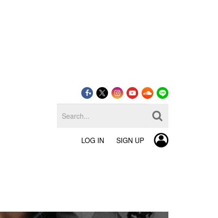
LOG IN
SIGN UP