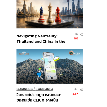
อินโดนีเซีย
Navigating Neutrality:
165
Thailand and China in the
Age of a New Global
Order
BUSINESS
/
ECONOMIC
2.6K
วิเคราะห์ปรากฏการณ์คนแห่
ขอสินเชื่อ CLICX อาจเป็น
เพียงยอดภูเขาน้ำแข็ง ของ