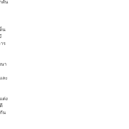
กดัน
ด็น
ี
การ
ฒนา
ม
 และ
แต่ง
ดี
กัน