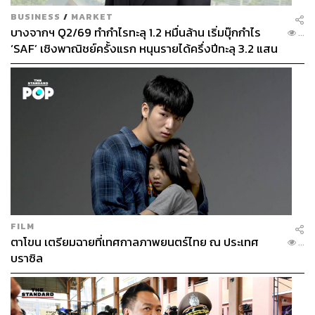
BUSINESS
/
MARKET
บางจากฯ Q2/69 ทำกำไรทะลุ 1.2 หมื่นล้าน เริ่มบุ๊กกำไร
...
‘SAF’ เชิงพาณิชย์ครั้งแรก หนุนรายได้ครึ่งปีทะลุ 3.2 แสน
ล้าน
FILM
ตาโขน เตรียมฉายที่เทศกาลภาพยนตร์ไทย ณ ประเทศ
...
บราซิล