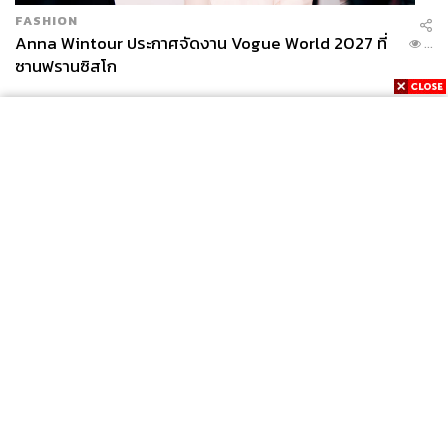
FASHION
Anna Wintour ประกาศจัดงาน Vogue World 2027 ที่
...
ซานฟรานซิสโก
News
Wealth
Pop
Podcast
Video
Now
Opinion
Careers
Events
Privacy
About
Contact
Policy
FOR
ADVERTISING
MEMBERSHIP