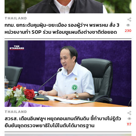
THAILAND
กทม. ยกระดับคุมฝุ่น-ขยะเมือง รองผู้ว่าฯ พรพรหม สั่ง 3
230
หน่วยงานทำ SOP ร่วม พร้อมชูแผนดึงต่างชาติต่อยอด
‘Friends of Bangkok’
THAILAND
สวรส. เตือนอินฟลูฯ หยุดคอนเทนต์กินดิบ ชี้ทำบาปไม่รู้ตัว
117
ยืนยันชุดตรวจพยาธิใบไม้ในตับได้มาตรฐาน