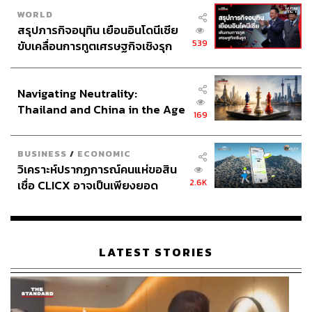
WORLD
สรุปภารกิจอนุทิน เยือนอินโดนีเซีย
539
ขับเคลื่อนการทูตเศรษฐกิจเชิงรุก
ประกาศหุ้นส่วนยุทธศาสตร์ไทย –
อินโดนีเซีย
Navigating Neutrality:
Thailand and China in the Age
169
of a New Global Order
BUSINESS
/
ECONOMIC
วิเคราะห์ปรากฏการณ์คนแห่ขอสิน
2.6K
เชื่อ CLICX อาจเป็นเพียงยอด
ภูเขาน้ำแข็ง ของปัญหาหนี้ครัว
เรือนไทยที่ถูกซุกไว้
LATEST STORIES