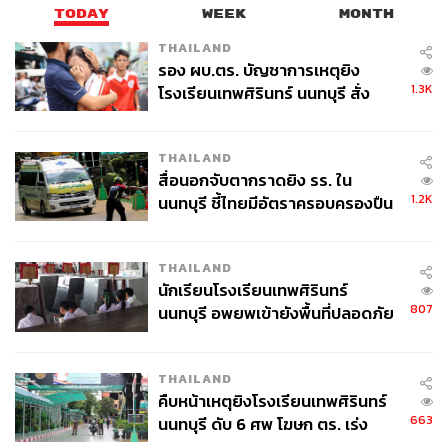
TODAY
WEEK
MONTH
THAILAND
รอง ผบ.ตร. บัญชาการเหตุยิง
1.3K
โรงเรียนเทพศิรินทร์ นนทบุรี สั่ง
ค้นหา 2 รอบยืนยันไร้คนติดค้าง พบ
ศพปู่-ย่าที่บ้านพักผู้ก่อเหตุ
THAILAND
สื่อนอกจับตากราดยิง รร. ใน
1.2K
นนทบุรี ชี้ไทยมีอัตราครอบครองปืน
สูงในระดับต้นของภูมิภาค
THAILAND
นักเรียนโรงเรียนเทพศิรินทร์
807
นนทบุรี อพยพเข้ายังพื้นที่ปลอดภัย
ชั่วคราว หลังเหตุใช้อาวุธปืนภายใน
โรงเรียนคลี่คลาย
THAILAND
คืบหน้าเหตุยิงโรงเรียนเทพศิรินทร์
663
นนทบุรี ดับ 6 ศพ โฆษก ตร. เร่ง
สอบปมขโมยปืนปู่ก่อเหตุ