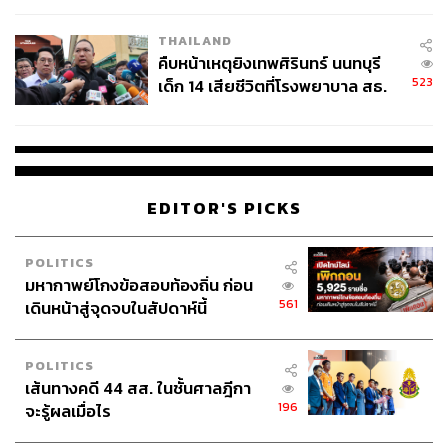
THAILAND
คืบหน้าเหตุยิงเทพศิรินทร์ นนทบุรี
523
เด็ก 14 เสียชีวิตที่โรงพยาบาล สธ.
ยืนยันครูเสียชีวิต 5 ราย เจ็บ 22
ราย
EDITOR'S PICKS
POLITICS
มหากาพย์โกงข้อสอบท้องถิ่น ก่อน
561
เดินหน้าสู่จุดจบในสัปดาห์นี้
POLITICS
เส้นทางคดี 44 สส. ในชั้นศาลฎีกา
196
จะรู้ผลเมื่อไร