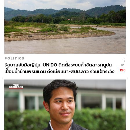
77
ABOUT THE AUTHOR
POLITICS
THE STANDARD TEAM
รัฐบาลจับมือญี่ปุ่น-UNIDO ติดตั้งระบบกำจัดสารหนูปน
กองบรรณาธิการ THE STANDARD
190
เปื้อนน้ำข้ามพรมแดน ดึงเมียนมา-สปป.ลาว ร่วมเฝ้าระวัง