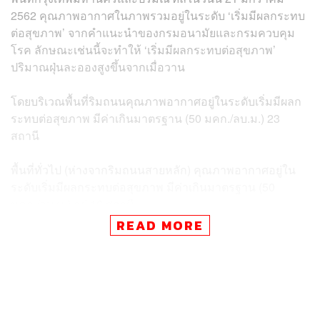
2562 คุณภาพอากาศในภาพรวมอยู่ในระดับ ‘เริ่มมีผลกระทบ
ต่อสุขภาพ’ จากคำแนะนำของกรมอนามัยและกรมควบคุม
โรค ลักษณะเช่นนี้จะทำให้ ‘เริ่มมีผลกระทบต่อสุขภาพ’
ปริมาณฝุ่นละอองสูงขึ้นจากเมื่อวาน
โดยบริเวณพื้นที่ริมถนนคุณภาพอากาศอยู่ในระดับเริ่มมีผลก
ระทบต่อสุขภาพ มีค่าเกินมาตรฐาน (50 มคก./ลบ.ม.) 23
สถานี
พื้นที่ทั่วไป (ห่างจากริมถนนสายหลัก) คุณภาพอากาศอยู่ใน
ระดับเริ่มมีผลกระทบต่อสุขภาพ มีค่าเกินมาตรฐาน (50
มคก./ลบ.ม.) อยู่ 16 สถานี
READ MORE
คาดการณ์ในวันพรุ่งนี้จากการพยากรณ์และแบบจำลองของ
กรมอุตุนิยมวิทยา “การลอยตัวของอากาศจะดีขึ้น ลมพัดอ่อน”
อาจทำให้ฝุ่นละอองเจือจางได้เล็กน้อย คาดการณ์ว่า คุณภาพ
อากาศจะอยู่ในระดับมีผลกระทบต่อสุขภาพ