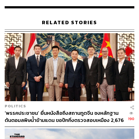
มท. สั่งให้ผู้ว่าจังหวัดปริมณฑลเข้มงวด ไม่ให้มีการเผา
ในที่โล่งอย่างเด็ดขาด
รฟม. ยกเว้นค่าจอดรถยนต์ในอาคารจอดแล้วจรจำนวน
RELATED STORIES
4 แห่ง ควบคุมพื้นที่การก่อสร้างรถไฟฟ้า และขอให้งด
กิจกรรมที่เกิดฝุ่นละอองในช่วงวันที่ 16-22 มกราคม
2562
กรมฝนหลวงและการบินเกษตรประเมินสถานการณ์
เพื่อเตรียมการบินขึ้นทำฝนเทียมทุกวัน
คพ. ร่วมกับ กทม. ติดตามตรวจสอบ ให้คำแนะนำ และ
แจ้งเตือนสถานการณ์ฝุ่น PM2.5 ทุกวัน วันละ 3 เวลา
อย่างต่อเนื่อง
พิสูจน์อักษร:
ภาวิกา ขันติศรีสกุล
POLITICS
TAGS:
กรมควบคุมโรค
กรมควบคุมมลพิษ
‘พรรคประชาชน’ ยื่นหนังสือถึงสถานทูตจีน ชงหลักฐาน
ฝุ่นละอองขนาดเล็ก
PM2.5
190
ต้นตอมลพิษน้ำข้ามแดน ขอปักกิ่งตรวจสอบเหมือง 2,676
จุด ด้านทูตจีนรับปากส่งข้อมูลถึงรัฐบาลกลาง