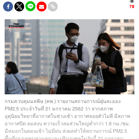
78
กรมควบคุมมลพิษ (คพ.) รายงานสถานการณ์ฝุ่นละออง
PM2.5 ประจำวันที่ 21 มกราคม 2562 ว่า จากสภาพ
อุตุนิยมวิทยาที่อากาศในช่วงเช้า อากาศลอยตัวไม่ดี มีสภาพ
อากาศปิด ลมสงบ ความเร็วลมส่วนใหญ่ต่ำกว่า 1.8 กม./ชม.
มีหมอกในตอนเช้า ไม่มีฝน ส่งผลทำให้สถานการณ์ PM2.5
พื้นที่กรุงเทพมหานครและปริมณฑลในวันนี้ 21 มกราคม