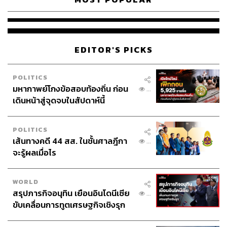
EDITOR'S PICKS
POLITICS
มหากาพย์โกงข้อสอบท้องถิ่น ก่อน
...
เดินหน้าสู่จุดจบในสัปดาห์นี้
POLITICS
เส้นทางคดี 44 สส. ในชั้นศาลฎีกา
...
จะรู้ผลเมื่อไร
WORLD
สรุปภารกิจอนุทิน เยือนอินโดนีเซีย
...
ขับเคลื่อนการทูตเศรษฐกิจเชิงรุก
ประกาศหุ้นส่วนยุทธศาสตร์ไทย –