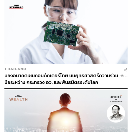
🔥 พบกับตัวจริงด้านเศรษฐกิจ
– พิชัย ชุณหวชิร รองนายกรัฐมนตรี และรัฐมนตรีว่าการ
กระทรวงการคลัง
– ดร.วิรไท สันติประภพ อดีตผู้ว่าการธนาคารแห่ง
ประเทศไทย
ที่
THE STANDARD ECONOMIC FORUM 2024
📌 เปิดจำหน่ายบัตรแล้ววันนี้ที่ Zipevent (ติดตามรายละเอียด
ในคอมเมนต์)
พบกันวันที่ 13-15 พฤศจิกายน 2567 ณ พารากอน ฮอลล์ ชั้น
THAILAND
5 สยามพารากอน
มองอนาคตเซมิคอนดักเตอร์ไทย บนยุทธศาสตร์ความร่วม
...
มือระหว่าง กระทรวง อว. และพันธมิตรระดับโลก
#TheStandard
#TheStandardEconomicForum2024
[Advertorial]