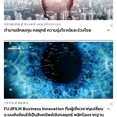
OPINION
/
นิเวศน์ เหมวชิรวรากร
ตำนานนักลงทุน กลยุทธ์ ความรุ่งโรจน์และร่วงโรย
...
TECH
/
NEWS
เปิดขุมกำลังและกลยุทธ์ของ 4 ขั้วอำนาจใหม่ เพื่ออ่านฉาก
FUJIFILM Business Innovation ทีมผู้เชี่ยวชาญเปลี่ยน
...
ต่อไปของการเมืองไทย ประเมินเสถียรภาพรัฐบาล และเจาะ
ระบบซับซ้อนให้เป็นสินทรัพย์เชิงกลยุทธ์ พลิกโฉมรากฐาน