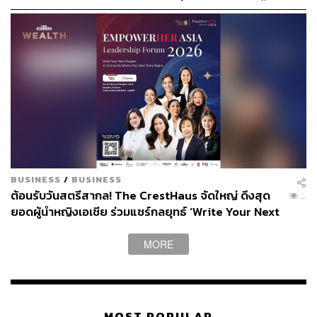
ลึกโครงสร้างการบริหารจัดการของรัฐบาล แพทองธาร ชิน
เพื่อขับเคลื่อนการเปลี่ยนแปลงโครงสร้างพื้นฐานองค์กร
วัตร
(Ep.1) [ADVERTORIAL]
นี่คือเวทีที่จะมอบ Framework ช่วยมองการเมืองไทย พร้อม
ข้อมูลเชิงลึกจากทีมข่าว THE STANDARD ที่ตั้งใจรวบรวม
ข้อมูลมาให้ที่นี่ทีเดียว
🔥 พบกันที่
THE STANDARD ECONOMIC FORUM 2024
📌 เปิดจำหน่ายบัตรแล้ววันนี้ที่ Zipevent (ติดตามรายละเอียด
ในคอมเมนต์)
BUSINESS
/
BUSINESS
พบกันวันที่ 13-15 พฤศจิกายน 2567 ณ พารากอน ฮอลล์ ชั้น
ต้อนรับวันสตรีสากล! The CrestHaus จัดใหญ่ ดึงสุด
...
5 สยามพารากอน
ยอดผู้นำหญิงเอเชีย ร่วมแชร์กลยุทธ์ ‘Write Your Next
Chapter’
#TheStandard
#TheStandardEconomicForum2024
MORE
MOST POPULAR