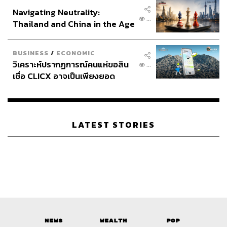
อินโดนีเซีย
Navigating Neutrality:
ในยุคที่ AI เข้ามามีบทบาทอย่างหลีกเลี่ยงไม่ได้
...
Thailand and China in the Age
ตลาดแรงงานของไทยกำลังเผชิญกับความเปลี่ยนแปลงที่
of a New Global Order
รวดเร็ว
ความต้องการแรงงานที่เคยมีในอดีตกำลังเปลี่ยน
BUSINESS
/
ECONOMIC
ทักษะที่เคยเพียงพอก็อาจไม่ตอบโจทย์อีกต่อไป
วิเคราะห์ปรากฏการณ์คนแห่ขอสิน
...
เชื่อ CLICX อาจเป็นเพียงยอด
เราต้องการอะไรจากแรงงานในยุค AI
ภูเขาน้ำแข็ง ของปัญหาหนี้ครัว
และไทยยังขาดอะไรในการแข่งขันกับโลกที่เปลี่ยนไปอย่าง
เรือนไทยที่ถูกซุกไว้
รวดเร็ว
เมื่อธุรกิจในยุคนี้ต้องการทักษะใหม่ๆ
LATEST STORIES
ในขณะที่เรากำลังเข้าสู่ยุคที่เทคโนโลยีมีบทบาทสำคัญที่สุด
การพัฒนาทักษะที่เกี่ยวข้องกับการใช้ AI กลายเป็นสิ่งที่
จำเป็นต่อความอยู่รอด
แล้วแรงงานไทยในวันนี้มีความพร้อมมากแค่ไหน
ร่วมหาคำตอบเพื่อพัฒนาศักยภาพของแรงงานไทยให้ตอบ
โจทย์โลกยุค AI ไปพร้อมกัน
News
Wealth
Pop