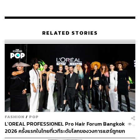
รับมือพายุเศรษฐกิจ นโยบายการคลังไทยไปทางไหนต่อ
RELATED STORIES
เศรษฐกิจโลกกำลังเปลี่ยนแปลงครั้งใหญ่
ผู้นำคนใหม่จะมากำหนดทิศทางการค้า การเงิน และการ
ลงทุน ให้ผันผวนไปจากเดิม
นอกจากการปรับปรุงนโยบายการเงินและการคลัง เพื่อให้
สอดคล้องกับความผันผวนของโลก
ก็ยังมีโอกาสสำคัญในด้านการค้าและการลงทุนที่อาจเกิดขึ้น
และจากไปอย่างรวดเร็วหากเราคว้าไว้ไม่ทัน
นี่คือช่วงเวลาสำคัญที่ไทยจะสามารถสร้างโอกาสใหม่ๆ
FASHION
/
POP
เพื่อยกระดับศักยภาพทางเศรษฐกิจ ด้วยการปรับตัวให้
L’OREAL PROFESSIONEL Pro Hair Forum Bangkok
...
สอดคล้องกับพลวัตของโลกอย่างทันท่วงที
2026 ครั้งแรกในไทยที่เวทีระดับโลกของวงการแฮร์ถูกยก
มาไว้กลางกรุงเทพฯ [Advertorial]