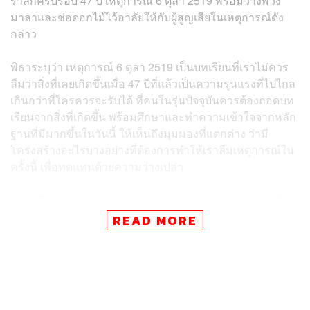
รำลึกครบรอบ 47 ปี เหตุการณ์ 6 ตุลา 2519 พร้อมวางพวง
มาลาและช่อดอกไม้ไว้อาลัยให้กับผู้สูญเสียในเหตุการณ์ดัง
กล่าว
พิธาระบุว่า เหตุการณ์ 6 ตุลา 2519 เป็นบทเรียนที่เราไม่ควร
ลืมว่าสิ่งที่เคยเกิดขึ้นเมื่อ 47 ปีที่แล้วเป็นความรุนแรงที่ไปไกล
เกินกว่าที่ใครควรจะรับได้ ที่คนในรุ่นปัจจุบันควรต้องถอดบท
เรียนจากสิ่งที่เกิดขึ้น พร้อมศึกษาและทำความเข้าใจจากหลัก
ฐานที่มีมากขึ้นในวันนี้ ให้เห็นถึงมุมมองที่แตกต่าง ว่ามี
โครงสร้างอะไรบางอย่างที่ต้องการทำให้เราลืมเหตุการณ์ใน
ครั้งนี้ เพื่อทดแทนด้วยความว่างเปล่า
หลายปีที่ผ่านมามีความพยายามสะสางประวัติศาสตร์ข้อเท็จ
จริงมาโดยตลอด แม้จะยังไม่มีผลสรุปว่าใครต้องรับผิดชอบ
READ MORE
กับสิ่งที่เกิดขึ้นเมื่อ 47 ปีที่แล้ว แต่ในอีกด้านหนึ่งเราก็เห็นได้
ว่า คนรุ่นนี้เข้าถึงความจริงที่มีคนพยายามปกปิดมาตลอด
มากกว่าคนรุ่นตนมากแล้ว
พิธายังกล่าวต่อไปว่า นี่คือเหตุผลว่าทำไมพรรคก้าวไกลจึง