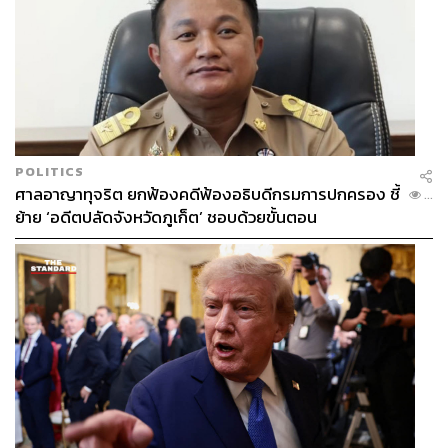
POLITICS
ศาลอาญาทุจริต ยกฟ้องคดีฟ้องอธิบดีกรมการปกครอง ชี้
...
ย้าย ‘อดีตปลัดจังหวัดภูเก็ต’ ชอบด้วยขั้นตอน