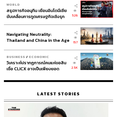
WORLD
สรุปภารกิจอนุทิน เยือนอินโดนีเซีย
526
ขับเคลื่อนการทูตเศรษฐกิจเชิงรุก
ประกาศหุ้นส่วนยุทธศาสตร์ไทย –
อินโดนีเซีย
Navigating Neutrality:
Thailand and China in the Age
157
of a New Global Order
BUSINESS
/
ECONOMIC
วิเคราะห์ปรากฏการณ์คนแห่ขอสิน
2.5K
เชื่อ CLICX อาจเป็นเพียงยอด
ภูเขาน้ำแข็ง ของปัญหาหนี้ครัว
เรือนไทยที่ถูกซุกไว้
LATEST STORIES