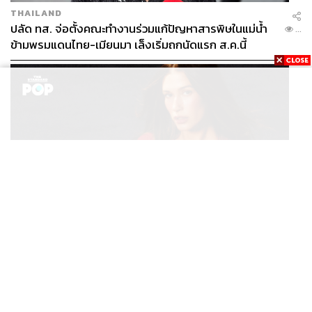
THAILAND
ปลัด ทส. จ่อตั้งคณะทำงานร่วมแก้ปัญหาสารพิษในแม่น้ำ
...
ข้ามพรมแดนไทย-เมียนมา เล็งเริ่มถกนัดแรก ส.ค.นี้
BEAUTY & GROOMING
/
FASHION
Rhode ทำยอดขายสูงถึง 893 ล้านบาทภายใน 1 วันกับ
...
ซัมเมอร์คอลเล็กชันล่าสุด