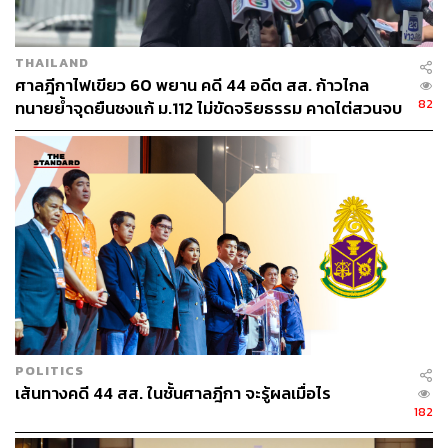
THAILAND
ศาลฎีกาไฟเขียว 60 พยาน คดี 44 อดีต สส. ก้าวไกล
82
ทนายย้ำจุดยืนชงแก้ ม.112 ไม่ขัดจริยธรรม คาดไต่สวนจบ
พฤษภาคมปี 2570
POLITICS
เส้นทางคดี 44 สส. ในชั้นศาลฎีกา จะรู้ผลเมื่อไร
182