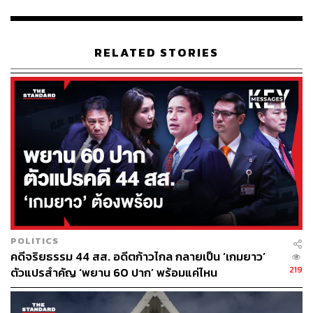
เนื่องจากความเห็นทางการเมือง นับตั้งแต่วันแรกที่กลุ่ม
พันธมิตรประชาชนเพื่อประชาธิปไตยชุมนุมมาจนถึงปัจจุบัน
ที่สถานการณ์ความขัดแย้งทางการเมืองยังยืดเยื้อไม่จบสิ้น
RELATED STORIES
ต่างฝ่ายต่างคิดว่าตัวเองเจตนาดี แสดงความคิดเห็นและ
ชุมนุมเพื่อสร้างสังคมที่ดีในมุมของตัวเอง แต่เกิดความขัด
แย้งมาจนไม่มีทางออกขนาดนี้ ประตูบานแรกที่จะนำไปสู่การ
หันหน้ามาคุยกัน ตั้งต้นใหม่ทางการเมืองตามเป้าหมายของ
รัฐบาลในการสร้างความปรองดอง ก็คือการคืนความ
ยุติธรรม ทำให้ทุกฝ่ายลดกำแพงมาพูดคุยกัน ใช้กระบวนการ
ประชาธิปไตยแสวงหากติกาการเมืองแบบใหม่ที่เรายอมรับที่
จะอยู่ร่วมกัน
TAGS:
6 ตุลาคม
ทิม-พิธา ลิ้มเจริญรัตน์
พรรคก้าวไกล
POLITICS
คดีจริยธรรม 44 สส. อดีตก้าวไกล กลายเป็น ‘เกมยาว’
219
ตัวแปรสำคัญ ‘พยาน 60 ปาก’ พร้อมแค่ไหน