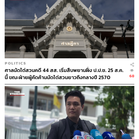
133
ABOUT THE AUTHOR
THE STANDARD TEAM
กองบรรณาธิการ THE STANDARD
POLITICS
ABOUT THE PHOTOGRAPHER
ศาลนัดไต่สวนคดี 44 สส. เริ่มสืบพยานฝั่ง ป.ป.ช. 25 ส.ค.
ศวิตา พูลเสถียร
68
นี้ ขณะฝ่ายผู้คัดค้านนัดไต่สวนยาวถึงกลางปี 2570
ช่างภาพข่าว ประจำสำนักข่าว THE
STANDARD