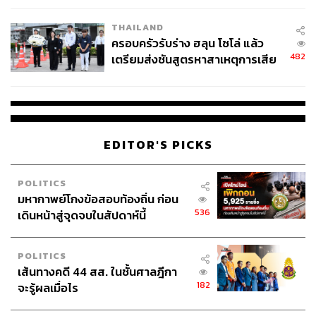
THAILAND
ครอบครัวรับร่าง ฮลุน โซโล่ แล้ว
482
เตรียมส่งชันสูตรหาสาเหตุการเสีย
ชีวิต
EDITOR'S PICKS
POLITICS
มหากาพย์โกงข้อสอบท้องถิ่น ก่อน
536
เดินหน้าสู่จุดจบในสัปดาห์นี้
POLITICS
เส้นทางคดี 44 สส. ในชั้นศาลฎีกา
182
จะรู้ผลเมื่อไร