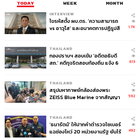
TODAY
WEEK
MONTH
INTERVIEW
ไขรหัสตั้ง ผบ.ตร. ‘ความสามารถ
1.7K
vs อาวุโส’ และอนาคตการปฏิรูปสี
กากี กับ พล.ต.อ. เอก อังสนานนท์
THAILAND
กองปราบฯ สอบเข้ม ‘อดีตอธิบดี
613
สถ.’ คดีทุจริตสอบท้องถิ่น แจ้ง 6
ข้อหาหนัก จ่อชง ป.ป.ช. 12 ส.ค. นี้
THAILAND
สรุปมหากาพย์กล้องส่องพระ
592
ZEISS Blue Marine จากสัญญา
ผลิต 8.3 ล้าน สู่ข้อพิพาท ‘มา
เวลล์ฯ’ ฟ้อง ‘โทน บางแค’ ผิดนัด
THAILAND
จ่ายหนี้-แอบระบุแบรนด์
‘ธนารัตน์’ ให้ปากคำตำรวจไซเบอร์
492
แฉช่องโหว่ 20 หน่วยงานรัฐ ยันไร้
นัยทางการเมือง