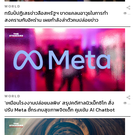
WORLD
ทรัมป์ปฏิเสธข่าวลือสหรัฐฯ ขาดแคลนอาวุธในการทำ
...
สงครามกับอิหร่าน เผยกำลังล่าตัวคนปล่อยข่าว
WORLD
‘เหมือนโรงงานปล่อยมลพิษ’ สรุปคดีศาลนิวเม็กซิโก สั่ง
...
ปรับ Meta ชี้กระทบสุขภาพจิตเด็ก คุมเข้ม AI Chatbot