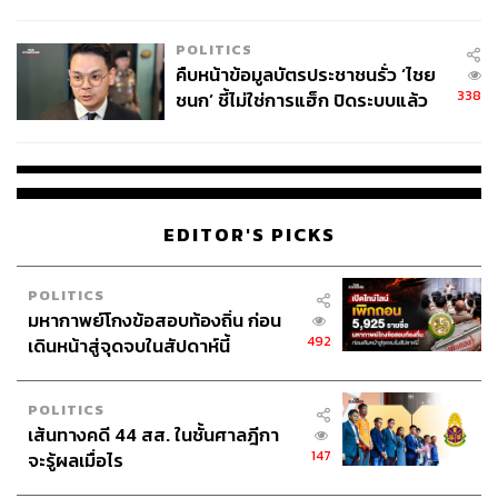
โลกภายใน 6 วัน
การหาเสียง
POLITICS
คืบหน้าข้อมูลบัตรประชาชนรั่ว ‘ไชย
338
ชนก’ ชี้ไม่ใช่การแฮ็ก ปิดระบบแล้ว
พบต้นตอจาก IP เดียว
251
EDITOR'S PICKS
ABOUT THE AUTHOR
POLITICS
มหากาพย์โกงข้อสอบท้องถิ่น ก่อน
THE STANDARD TEAM
492
เดินหน้าสู่จุดจบในสัปดาห์นี้
กองบรรณาธิการ THE STANDARD
POLITICS
เส้นทางคดี 44 สส. ในชั้นศาลฎีกา
147
จะรู้ผลเมื่อไร