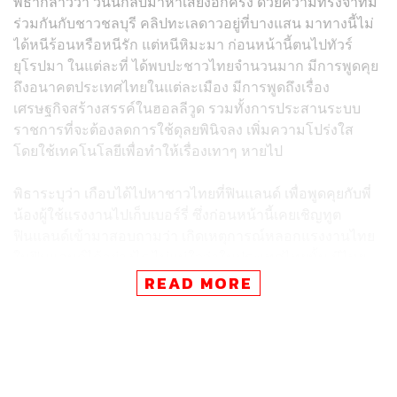
พิธากล่าวว่า วันนี้กลับมาหาเสียงอีกครั้ง ด้วยความทรงจำที่มี
ร่วมกันกับชาวชลบุรี คลิปทะเลดาวอยู่ที่บางแสน มาทางนี้ไม่
ได้หนีร้อนหรือหนีรัก แต่หนีหิมะมา ก่อนหน้านี้ตนไปทัวร์
ยุโรปมา ในแต่ละที่ ได้พบปะชาวไทยจำนวนมาก มีการพูดคุย
ถึงอนาคตประเทศไทยในแต่ละเมือง มีการพูดถึงเรื่อง
เศรษฐกิจสร้างสรรค์ในฮอลลีวูด รวมทั้งการประสานระบบ
ราชการที่จะต้องลดการใช้ดุลยพินิจลง เพิ่มความโปร่งใส
โดยใช้เทคโนโลยีเพื่อทำให้เรื่องเทาๆ หายไป
พิธาระบุว่า เกือบได้ไปหาชาวไทยที่ฟินแลนด์ เพื่อพูดคุยกับพี่
น้องผู้ใช้แรงงานไปเก็บเบอร์รี่ ซึ่งก่อนหน้านี้เคยเชิญทูต
ฟินแลนด์เข้ามาสอบถามว่า เกิดเหตุการณ์หลอกแรงงานไทย
ในฟินแลนด์ได้อย่างไร ไม่แน่ใจว่าในประเทศไทยนั้น มีไทย
เทาๆ ที่ค้ามนุษย์ไปจากเมืองไทย เห็นมีตัวเลขเงินเทาเข้ามา
READ MORE
เกี่ยวข้อง วงเงิน 36 ล้านบาท มีข่าวเริ่มออกเมื่อวานนี้ ซึ่ง
ตนเองเดินทางไปเจออดีตนายกฯ ฟินแลนด์ แล้วได้สอบถาม
คนไทยที่นั่น พบว่าเกิดปัญหาขึ้นจริง และมีการฟ้องร้องว่า
บริษัทที่ว่าจ้างล้มละลาย ทำให้แรงงานไทยที่ขอนแก่นได้รับ
การเยียวยา