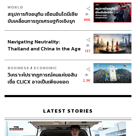
WORLD
สรุปภารกิจอนุทิน เยือนอินโดนีเซีย
496
ขับเคลื่อนการทูตเศรษฐกิจเชิงรุก
ประกาศหุ้นส่วนยุทธศาสตร์ไทย –
อินโดนีเซีย
Navigating Neutrality:
Thailand and China in the Age
137
of a New Global Order
BUSINESS
/
ECONOMIC
วิเคราะห์ปรากฏการณ์คนแห่ขอสิน
2.3K
เชื่อ CLICX อาจเป็นเพียงยอด
ภูเขาน้ำแข็ง ของปัญหาหนี้ครัว
เรือนไทยที่ถูกซุกไว้
LATEST STORIES