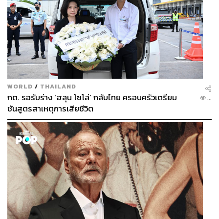
WORLD
/
THAILAND
กต. รอรับร่าง ‘ฮลุน โซโล่’ กลับไทย ครอบครัวเตรียม
...
ชันสูตรสาเหตุการเสียชีวิต