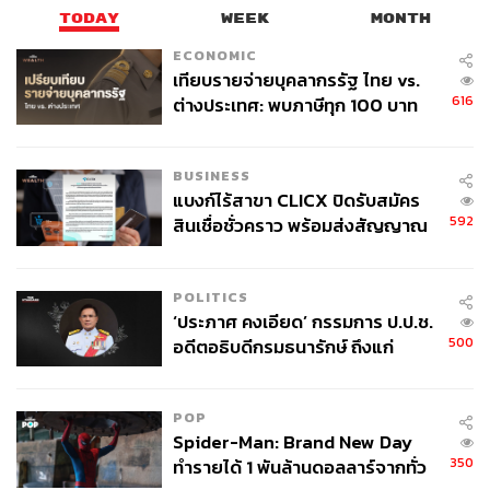
TODAY
WEEK
MONTH
ECONOMIC
เทียบรายจ่ายบุคลากรรัฐ ไทย vs.
616
ต่างประเทศ: พบภาษีทุก 100 บาท
ของคนไทยใช้ไปกับข้าราชการเฉียด
40 บาท
BUSINESS
แบงก์ไร้สาขา CLICX ปิดรับสมัคร
เกาะติดความเคลื่อนไหว
เลือกตั้ง 2569
: ข่าวล่าสุด บท
592
สินเชื่อชั่วคราว พร้อมส่งสัญญาณ
วิเคราะห์ กติกาการเลือกตั้ง และรายงานสด ผลการเลือกตั้ง
เตือนกลุ่มกู้เงินผิดวัตถุประสงค์-ให้
2569 แบบเรียลไทม์ได้ที่นี่
ข้อมูลเท็จ เตรียมดำเนินคดีเด็ดขาด
POLITICS
https://thestandard.co/election2569/
‘ประภาศ คงเอียด’ กรรมการ ป.ป.ช.
500
อดีตอธิบดีกรมธนารักษ์ ถึงแก่
f
➤ เว็บไซต์เลือกตั้ง 2569
▶
อนิจกรรม
POP
TAGS:
บางแสน
ปราศรัย
เลือกตั้ง
พรรคประชาชน
Spider-Man: Brand New Day
เงินเทา
พิธา ลิ้มเจริญรัตน์
เลือกตั้ง 2569
ชลบุรี
350
ทำรายได้ 1 พันล้านดอลลาร์จากทั่ว
เศรษฐกิจสร้างสรรค์
ทิม-พิธา ลิ้มเจริญรัตน์