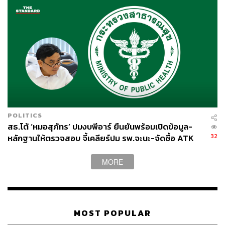
POLITICS
สธ.โต้ ‘หมอสุภัทร’ ปมงบพีอาร์ ยืนยันพร้อมเปิดข้อมูล-
32
หลักฐานให้ตรวจสอบ จี้เคลียร์ปม รพ.จะนะ-จัดซื้อ ATK
MORE
MOST POPULAR