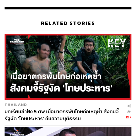
RELATED STORIES
THAILAND
บทเรียนฆ่าฝัง 5 ศพ เมื่อฆาตกรพ้นโทษก่อเหตุซ้ำ สังคมจี้
197
รัฐงัด ‘โทษประหาร’ คืนความยุติธรรม