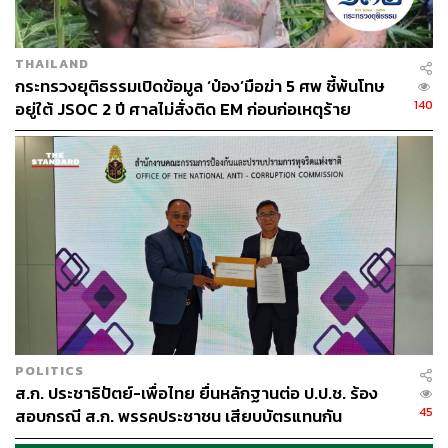
THAILAND
กระทรวงยุติธรรมเปิดข้อมูล ‘ป๋อง’มือฆ่า 5 ศพ ชี้พ้นโทษ
140
อยู่ใต้ JSOC 2 ปี ศาลไม่สั่งติด EM ก่อนก่อเหตุร้าย
POLITICS
ส.ก. ประชาธิปัตย์-เพื่อไทย ยื่นหลักฐานต่อ ป.ป.ช. ร้อง
45
สอบกรณี ส.ก. พรรคประชาชน เสียบบัตรแทนกัน