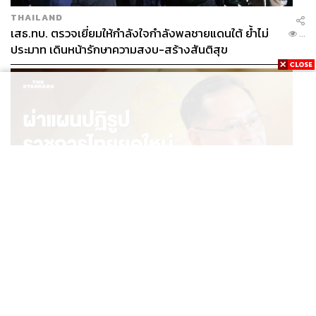
THAILAND
เสธ.ทบ. ตรวจเยี่ยมให้กำลังใจกำลังพลชายแดนใต้ ย้ำไม่
...
ประมาท เดินหน้ารักษาความสงบ-สร้างสันติสุข
POLITICS
ผ่าแผนปฏิรูปราชการไทยยุคใหม่ ‘รัฐจิ๋วแต่แจ๋ว’ ในแบบ
...
ปกรณ์ นิลประพันธ์