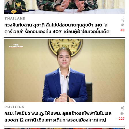
THAILAND
ทวงคืนทับลาน สุชาติ ลั่นไม่ปล่อยนายทุนฮุบป่า เผย ‘ส
48
ตาร์เวลล์’ รื้อถอนเองคืบ 40% เตือนผู้ฝ่าฝืนเจอขั้นเด็ด
ขาด
POLITICS
ครม. ไฟเขียว พ.ร.ฎ. ให้ รฟม. ลุยสร้างรถไฟฟ้าโมโนเรล
227
สงขลา 12 สถานี เชื่อมการเดินทางรอบเมืองหาดใหญ่