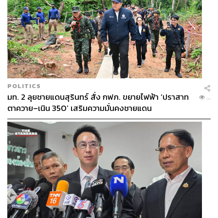
POLITICS
มท. 2 ลุยชายแดนสุรินทร์ สั่ง กฟภ. ขยายไฟฟ้า ‘ปราสาท
...
ตาควาย–เนิน 350’ เสริมความมั่นคงชายแดน