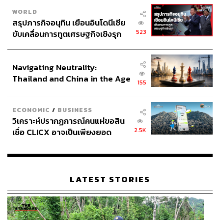
WORLD
สรุปภารกิจอนุทิน เยือนอินโดนีเซีย
523
ขับเคลื่อนการทูตเศรษฐกิจเชิงรุก
ประกาศหุ้นส่วนยุทธศาสตร์ไทย –
อินโดนีเซีย
Navigating Neutrality:
Thailand and China in the Age
155
of a New Global Order
ECONOMIC
/
BUSINESS
วิเคราะห์ปรากฏการณ์คนแห่ขอสิน
2.5K
เชื่อ CLICX อาจเป็นเพียงยอด
ภูเขาน้ำแข็ง ของปัญหาหนี้ครัว
เรือนไทยที่ถูกซุกไว้
LATEST STORIES