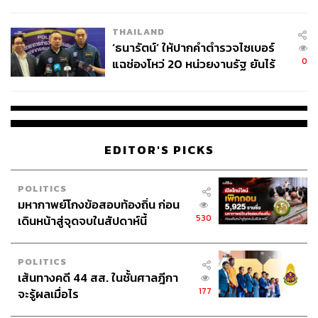
ชีวิต
THAILAND
‘ธนารัตน์’ ให้ปากคำตำรวจไซเบอร์
0
แฉช่องโหว่ 20 หน่วยงานรัฐ ยันไร้
นัยทางการเมือง
EDITOR'S PICKS
POLITICS
มหากาพย์โกงข้อสอบท้องถิ่น ก่อน
530
เดินหน้าสู่จุดจบในสัปดาห์นี้
POLITICS
เส้นทางคดี 44 สส. ในชั้นศาลฎีกา
177
จะรู้ผลเมื่อไร