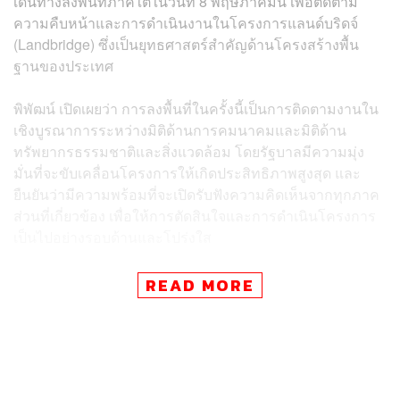
เดินทางลงพื้นที่ภาคใต้ในวันที่ 8 พฤษภาคมนี้ เพื่อติดตาม
ความคืบหน้าและการดำเนินงานในโครงการแลนด์บริดจ์
(Landbridge) ซึ่งเป็นยุทธศาสตร์สำคัญด้านโครงสร้างพื้น
ฐานของประเทศ
​พิพัฒน์ เปิดเผยว่า การลงพื้นที่ในครั้งนี้เป็นการติดตามงานใน
เชิงบูรณาการระหว่างมิติด้านการคมนาคมและมิติด้าน
ทรัพยากรธรรมชาติและสิ่งแวดล้อม โดยรัฐบาลมีความมุ่ง
มั่นที่จะขับเคลื่อนโครงการให้เกิดประสิทธิภาพสูงสุด และ
ยืนยันว่ามีความพร้อมที่จะเปิดรับฟังความคิดเห็นจากทุกภาค
ส่วนที่เกี่ยวข้อง เพื่อให้การตัดสินใจและการดำเนินโครงการ
เป็นไปอย่างรอบด้านและโปร่งใส
​สำหรับกรณีที่มีกระแสข่าวว่าจะมีกลุ่มตัวแทนภาคประชาชน
READ MORE
ในพื้นที่เตรียมเดินทางมายื่นหนังสือเพื่อแสดงเจตจำนง
คัดค้านโครงการแลนด์บริดจ์ต่อสมาชิกสภาผู้แทนราษฎร
(สส.) ของพรรคภูมิใจไทย ทั้ง 14 จังหวัดภาคใต้นั้น
พิพัฒน์ กล่าวเน้นย้ำจุดยืนว่า รัฐบาลยินดีและพร้อมรับฟัง