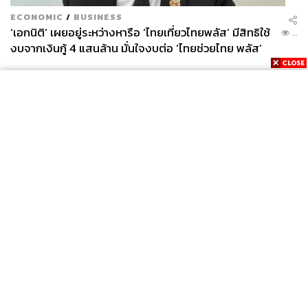
ECONOMIC
/
BUSINESS
‘เอกนิติ’ เผยอยู่ระหว่างหารือ ‘ไทยเที่ยวไทยพลัส’ มีสิทธิใช้
...
งบจากเงินกู้ 4 แสนล้าน มั่นใจงบต่อ ‘ไทยช่วยไทย พลัส’
เฟส 2 มีเพียงพอ
News
Wealth
Pop
Podcast
Video
Now
Opinion
Careers
Events
Privacy
About
Contact
Policy
FOR
ADVERTISING
MEMBERSHIP