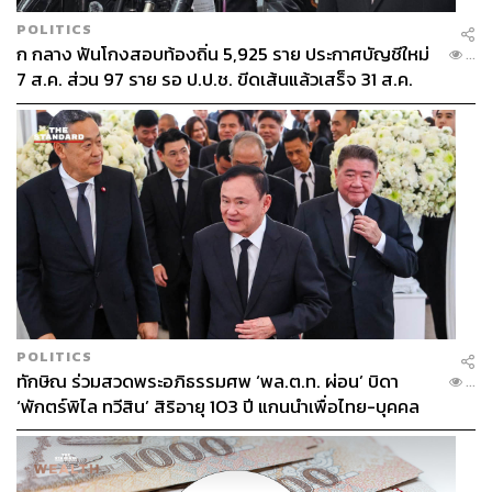
POLITICS
ก กลาง ฟันโกงสอบท้องถิ่น 5,925 ราย ประกาศบัญชีใหม่
...
7 ส.ค. ส่วน 97 ราย รอ ป.ป.ช. ขีดเส้นแล้วเสร็จ 31 ส.ค.
POLITICS
ทักษิณ ร่วมสวดพระอภิธรรมศพ ‘พล.ต.ท. ผ่อน’ บิดา
...
‘พักตร์พิไล ทวีสิน’ สิริอายุ 103 ปี แกนนำเพื่อไทย-บุคคล
หลากวงการร่วมอาลัย