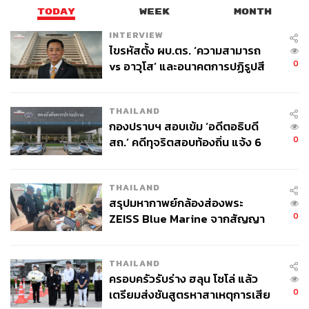
TODAY
WEEK
MONTH
INTERVIEW
ไขรหัสตั้ง ผบ.ตร. ‘ความสามารถ
0
vs อาวุโส’ และอนาคตการปฏิรูปสี
กากี กับ พล.ต.อ. เอก อังสนานนท์
THAILAND
กองปราบฯ สอบเข้ม ‘อดีตอธิบดี
0
สถ.’ คดีทุจริตสอบท้องถิ่น แจ้ง 6
ข้อหาหนัก จ่อชง ป.ป.ช. 12 ส.ค. นี้
THAILAND
สรุปมหากาพย์กล้องส่องพระ
0
ZEISS Blue Marine จากสัญญา
ผลิต 8.3 ล้าน สู่ข้อพิพาท ‘มา
เวลล์ฯ’ ฟ้อง ‘โทน บางแค’ ผิดนัด
THAILAND
จ่ายหนี้-แอบระบุแบรนด์
ครอบครัวรับร่าง ฮลุน โซโล่ แล้ว
0
เตรียมส่งชันสูตรหาสาเหตุการเสีย