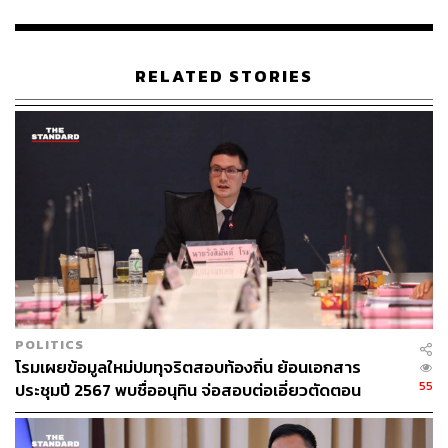
ABOUT THE AUTHOR
THE STANDARD TEAM
กองบรรณาธิการ THE STANDARD
RELATED STORIES
POLITICS
โรมเผยข้อมูลใหม่ปมทุจริตสอบท้องถิ่น ย้อนเอกสาร
55
ประชุมปี 2567 พบชื่ออนุทิน จ่อสอบต่อเอี่ยวตัดตอน
ม.บูรพา หรือไม่