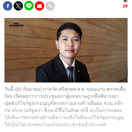
29
วันนี้ (23 กันยายน) ภาควัต ศรีสุรพล ส.ส. ขอนแก่น พรรคเพื่อ
ไทย เปิดเผยว่า การประชุมสภาผู้แทนราษฎรเพื่อพิจารณา
ญัตติแก้ไขรัฐธรรมนูญที่พรรคร่วมฝ่ายค้านยื่นต่อ ชวน หลีก
ภัย ประธานรัฐสภา ซึ่งจะมีขึ้นในสัปดาห์นี้ จะเป็นการแสดง
ให้เห็นว่าพรรคฝ่ายค้านมีความจริงใจที่จะแก้ไขรัฐธรรมนูญ
ให้เป็นไปตามเจตนารมณ์ของประชาชนทั่วประเทศ