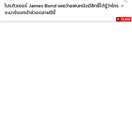
โปรดิวเซอร์ James Bond เผยว่าแฟนหนังมีสิทธิ์ได้รู้ว่าใคร
...
จะมารับบทนำช่วงปลายปีนี้
News
Wealth
Pop
Podcast
Video
Now
Opinion
Careers
Events
Privacy
About
Contact
Policy
FOR
ADVERTISING
MEMBERSHIP