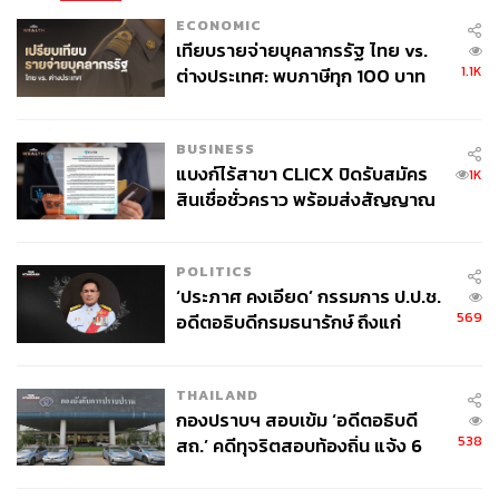
ECONOMIC
เทียบรายจ่ายบุคลากรรัฐ ไทย vs.
1.1K
ต่างประเทศ: พบภาษีทุก 100 บาท
ของคนไทยใช้ไปกับข้าราชการเฉียด
40 บาท
BUSINESS
แบงก์ไร้สาขา CLICX ปิดรับสมัคร
1K
สินเชื่อชั่วคราว พร้อมส่งสัญญาณ
เตือนกลุ่มกู้เงินผิดวัตถุประสงค์-ให้
ข้อมูลเท็จ เตรียมดำเนินคดีเด็ดขาด
POLITICS
‘ประภาศ คงเอียด’ กรรมการ ป.ป.ช.
569
อดีตอธิบดีกรมธนารักษ์ ถึงแก่
อนิจกรรม
THAILAND
กองปราบฯ สอบเข้ม ‘อดีตอธิบดี
538
สถ.’ คดีทุจริตสอบท้องถิ่น แจ้ง 6
ข้อหาหนัก จ่อชง ป.ป.ช. 12 ส.ค. นี้