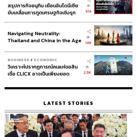
สรุปภารกิจอนุทิน เยือนอินโดนีเซีย
514
ขับเคลื่อนการทูตเศรษฐกิจเชิงรุก
ประกาศหุ้นส่วนยุทธศาสตร์ไทย –
อินโดนีเซีย
Navigating Neutrality:
Thailand and China in the Age
149
of a New Global Order
BUSINESS
/
ECONOMIC
วิเคราะห์ปรากฏการณ์คนแห่ขอสิน
2.5K
เชื่อ CLICX อาจเป็นเพียงยอด
ภูเขาน้ำแข็ง ของปัญหาหนี้ครัว
เรือนไทยที่ถูกซุกไว้
LATEST STORIES