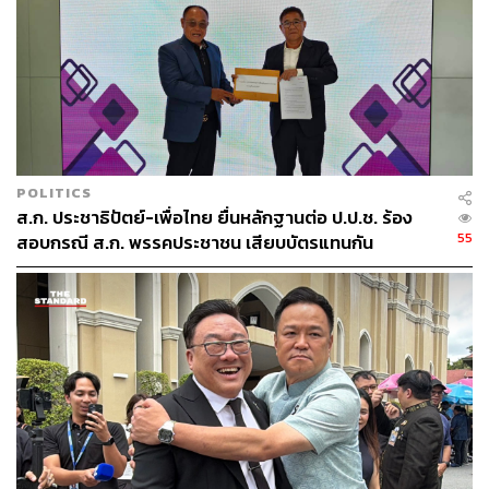
POLITICS
ส.ก. ประชาธิปัตย์-เพื่อไทย ยื่นหลักฐานต่อ ป.ป.ช. ร้อง
55
สอบกรณี ส.ก. พรรคประชาชน เสียบบัตรแทนกัน