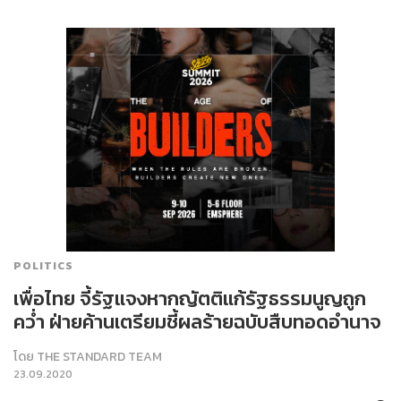
POLITICS
เพื่อไทย จี้รัฐแจงหากญัตติแก้รัฐธรรมนูญถูก
คว่ำ ฝ่ายค้านเตรียมชี้ผลร้ายฉบับสืบทอดอำนาจ
โดย
THE STANDARD TEAM
23.09.2020