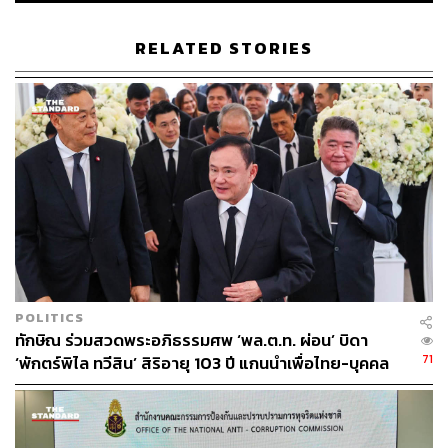
ABOUT THE AUTHOR
THE STANDARD TEAM
RELATED STORIES
กองบรรณาธิการ THE STANDARD
POLITICS
ทักษิณ ร่วมสวดพระอภิธรรมศพ ‘พล.ต.ท. ผ่อน’ บิดา
71
‘พักตร์พิไล ทวีสิน’ สิริอายุ 103 ปี แกนนำเพื่อไทย-บุคคล
หลากวงการร่วมอาลัย