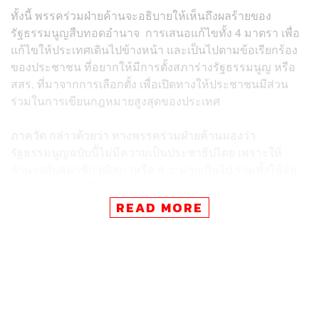
ทั้งนี้ พรรคร่วมฝ่ายค้านจะอธิบายให้เห็นถึงผลร้ายของ
รัฐธรรมนูญสืบทอดอำนาจ การเสนอแก้ไขทั้ง 4 มาตรา เพื่อ
แก้ไขให้ประเทศเดินไปข้างหน้า และเป็นไปตามข้อเรียกร้อง
ของประชาชน ที่อยากให้มีการตั้งสภาร่างรัฐธรรมนูญ หรือ
สสร. ที่มาจากการเลือกตั้ง เพื่อเปิดทางให้ประชาชนมีส่วน
ร่วมในการเขียนกฎหมายสูงสุดของประเทศ
ภาควัต กล่าวด้วยว่า ทางพรรคร่วมฝ่ายค้านมองว่า
รัฐธรรมนูญฉบับนี้ไม่มีความเป็นประชาธิปไตย เพราะให้
อำนาจกับสมาชิกวุฒิสภาหรือ ส.ว. มากเกินไป รวมทั้งให้อยู่
ในวาระได้ถึง 5 ปี ส่งผลให้มีอำนาจในการเลือกนายก
รัฐมนตรีได้ถึง 2 สมัย ซึ่งไม่เป็นไปตามเจตนารมณ์ของ
READ MORE
ประชาชน
“ทั้งนี้ เชื่อว่ารัฐบาลไม่ต้องการแก้ไขรัฐธรรมนูญด้วยความ
จริงใจ เพราะรัฐธรรมนูญฉบับนี้เอื้อประโยชน์ให้ผู้มีอำนาจ
แม้รัฐบาลจะไม่ขัดในการที่พรรคร่วมฝ่ายค้านยื่นแก้ไข
รัฐธรรมนูญ แต่ก็ไม่เป็นผู้ริเริ่ม อีกทั้งรัฐธรรมนูญฉบับนี้แก้