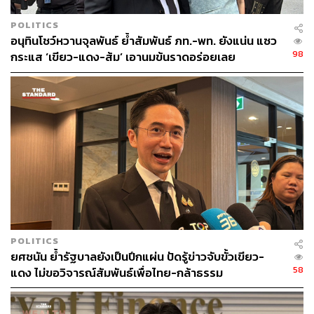
POLITICS
อนุทินโชว์หวานจุลพันธ์ ย้ำสัมพันธ์ ภท.-พท. ยังแน่น แซว
98
กระแส ‘เขียว-แดง-ส้ม’ เอานมข้นราดอร่อยเลย
POLITICS
ยศชนัน ย้ำรัฐบาลยังเป็นปึกแผ่น ปัดรู้ข่าวจับขั้วเขียว-
58
แดง ไม่ขอวิจารณ์สัมพันธ์เพื่อไทย-กล้าธรรม