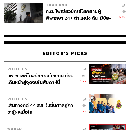
THAILAND
ก.ต. ไฟเขียวบัญชีโยกย้ายผู้
526
พิพากษา 247 ตำแหน่ง ดัน ‘มีชัย-
สรรพวิทย์’ คุมศาลอาญา-แพ่ง ‘วิธู
ร’ นั่งประธานศาลอุทธรณ์
EDITOR'S PICKS
POLITICS
มหากาพย์โกงข้อสอบท้องถิ่น ก่อน
522
เดินหน้าสู่จุดจบในสัปดาห์นี้
POLITICS
เส้นทางคดี 44 สส. ในชั้นศาลฎีกา
172
จะรู้ผลเมื่อไร
WORLD