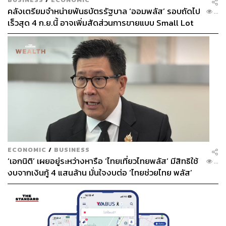
คลังเตรียมจำหน่ายพันธบัตรรัฐบาล ‘ออมพลัส’ รอบถัดไป
...
เร็วสุด 4 ก.ย.นี้ อาจเพิ่มสัดส่วนการขายแบบ Small Lot
First มากขึ้น
ECONOMIC
/
BUSINESS
‘เอกนิติ’ เผยอยู่ระหว่างหารือ ‘ไทยเที่ยวไทยพลัส’ มีสิทธิใช้
...
งบจากเงินกู้ 4 แสนล้าน มั่นใจงบต่อ ‘ไทยช่วยไทย พลัส’
เฟส 2 มีเพียงพอ