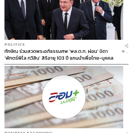
POLITICS
ทักษิณ ร่วมสวดพระอภิธรรมศพ ‘พล.ต.ท. ผ่อน’ บิดา
...
‘พักตร์พิไล ทวีสิน’ สิริอายุ 103 ปี แกนนำเพื่อไทย-บุคคล
หลากวงการร่วมอาลัย
BUSINESS
/
ECONOMIC