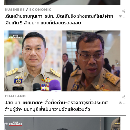
BUSINESS
/
ECONOMIC
เดินหน้าปราบทุนเทา! ธปท. เปิดเฮียริง ร่างเกณฑ์ใหม่ ฝาก
...
เงินเกิน 5 ล้านบาท แบงก์ต้องตรวจสอบ
THAILAND
ปลัด มท. เผยนายกฯ สั่งตั้งด่าน-ตรวจอาวุธทั่วประเทศ
...
ด้านผู้ว่าฯ นนทบุรี ย้ำเป็นความขัดแย้งส่วนตัว