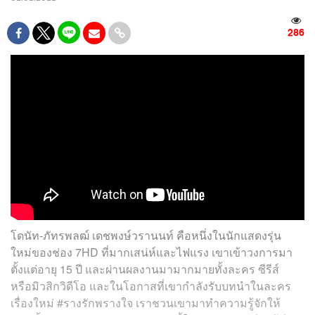
286
โดนัท-ภัทรพลฒ์ เดชพงษ์วรานนท์ คือหนึ่งในนักแสดงรุ่น
ใหม่ของช่อง 7HD ที่มากเสน่ห์และไฟแรง เขาเข้าวงการมา
ตั้งแต่อายุ 15 ปี และผ่านผลงานมามากมายทั้งละคร ซีรีส์
หรือมิวสิกวิดีโอ และในโอกาสที่เขากำลังรับบทนำในละคร
เรื่องใหม่ #รางรักพรางใจ เราชวนเขามาทำความรู้จักให้