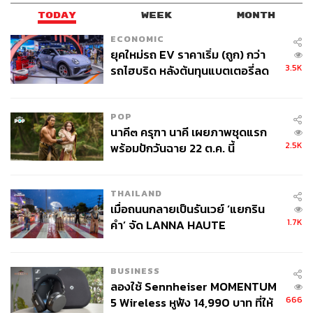
TODAY
WEEK
MONTH
ECONOMIC
ยุคใหม่รถ EV ราคาเริ่ม (ถูก) กว่า
3.5K
รถไฮบริด หลังต้นทุนแบตเตอรี่ลด
ลง - จีนแห่บุกตลาดเกิดใหม่
POP
นาคี๓ ครุฑา นาคี เผยภาพชุดแรก
2.5K
พร้อมปักวันฉาย 22 ต.ค. นี้
THAILAND
เมื่อถนนกลายเป็นรันเวย์ ‘แยกริน
1.7K
คำ’ จัด LANNA HAUTE
COUTURE กลางสายฝน
BUSINESS
ลองใช้ Sennheiser MOMENTUM
666
5 Wireless หูฟัง 14,990 บาท ที่ให้