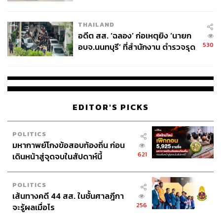
ผู้ใช้ถอดเปลี่ยนแบตเองได้ ก่อนกฎ
EU บังคับปีหน้า
THAILAND
อดีต สส. ‘ฉลอง’ ก่อเหตุยิง ‘นายก
530
อบจ.นนทบุรี’ ที่สำนักงาน ตำรวจรุด
ลงพื้นที่
EDITOR'S PICKS
POLITICS
มหากาพย์โกงข้อสอบท้องถิ่น ก่อน
621
เดินหน้าสู่จุดจบในสัปดาห์นี้
POLITICS
เส้นทางคดี 44 สส. ในชั้นศาลฎีกา
256
จะรู้ผลเมื่อไร