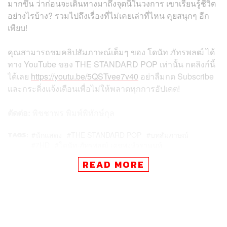
มากขึ้น ว่าก่อนจะเดินทางมาถึงจุดนี้ในวงการ เขาเรียนรู้ชีวิต
อย่างไรบ้าง? รวมไปถึงเรื่องที่ไม่เคยเล่าที่ไหน คุยสนุกๆ อีก
เพียบ!
คุณสามารถชมคลิปสัมภาษณ์เต็มๆ ของ โดนัท ภัทรพลฒ์ ได้
ทาง YouTube ของ THE STANDARD POP เท่านั้น กดลิงก์นี้
ได้เลย
https://youtu.be/5QSTvee7v40
อย่าลืมกด Subscribe
และกระดิ่งแจ้งเตือนเพื่อไม่ให้พลาดทุกการอัปเดต!
ตัดต่อ:
พิชชาพร พิมพ์พิทักษ์กุล
TAGS:
นักแสดง
THE STANDARD POP
บทสัมภาษณ์
7HD
โดนัท-ภัทรพลฒ์ เดชพงษ์วรานนท์
POP INTERVIEW
READ MORE