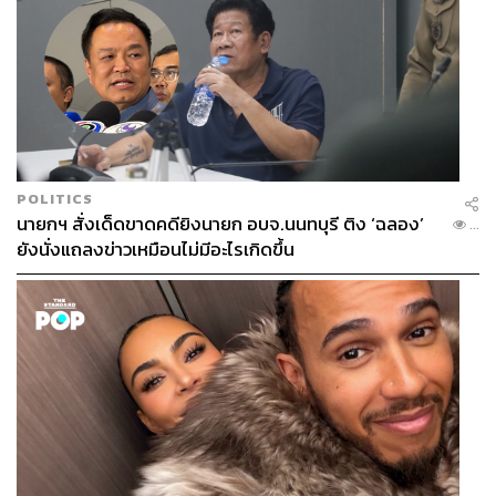
POLITICS
นายกฯ สั่งเด็ดขาดคดียิงนายก อบจ.นนทบุรี ติง ‘ฉลอง’
...
ยังนั่งแถลงข่าวเหมือนไม่มีอะไรเกิดขึ้น