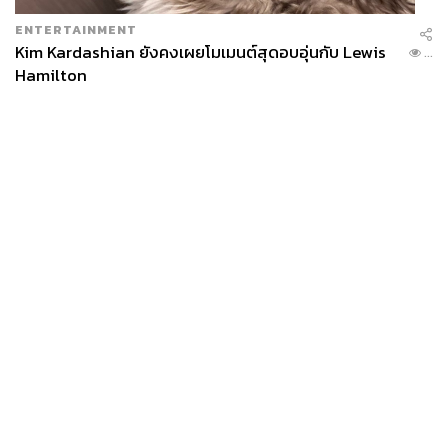
ENTERTAINMENT
Kim Kardashian ยังคงเผยโมเมนต์สุดอบอุ่นกับ Lewis
...
Hamilton
News
Wealth
Pop
Podcast
Video
Now
Opinion
Careers
Events
Privacy
About
Contact
Policy
FOR
ADVERTISING
MEMBERSHIP