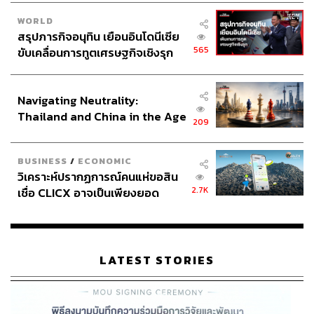
WORLD
สรุปภารกิจอนุทิน เยือนอินโดนีเซีย
565
ขับเคลื่อนการทูตเศรษฐกิจเชิงรุก
ประกาศหุ้นส่วนยุทธศาสตร์ไทย –
อินโดนีเซีย
Navigating Neutrality:
Thailand and China in the Age
209
of a New Global Order
BUSINESS
/
ECONOMIC
วิเคราะห์ปรากฏการณ์คนแห่ขอสิน
2.7K
เชื่อ CLICX อาจเป็นเพียงยอด
ภูเขาน้ำแข็ง ของปัญหาหนี้ครัว
เรือนไทยที่ถูกซุกไว้
LATEST STORIES