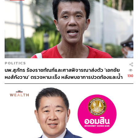
POLITICS
นพ.สุภัทร ร้องราชทัณฑ์และศาลพิจารณาส่งตัว ‘เอกชัย
130
หงส์กังวาน’ ตรวจหามะเร็ง หลังพบอาการปวดท้องและน้ำ
หนักลดเรื้อรัง
พิสูจน์อักษร: นัฐฐา สอนกลิ่น