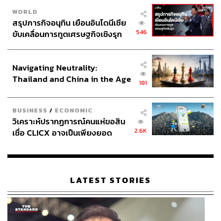
WORLD
สรุปภารกิจอนุทิน เยือนอินโดนีเซีย
546
ขับเคลื่อนการทูตเศรษฐกิจเชิงรุก
ประกาศหุ้นส่วนยุทธศาสตร์ไทย –
อินโดนีเซีย
Navigating Neutrality:
Thailand and China in the Age
181
of a New Global Order
BUSINESS
/
ECONOMIC
วิเคราะห์ปรากฏการณ์คนแห่ขอสิน
2.6K
เชื่อ CLICX อาจเป็นเพียงยอด
ภูเขาน้ำแข็ง ของปัญหาหนี้ครัว
เรือนไทยที่ถูกซุกไว้
LATEST STORIES