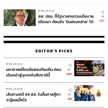
ไทยพลัส’ เฟส 2 รอประเมินความ
เหมาะสม
POLITICS
สส. ปชน. จี้รัฐบาลทบทวนนโยบาย
257
เมียนมา ต้อนรับ ‘มินอ่องหล่าย’ ได้
แค่สัญญาว่างเปล่า
EDITOR'S PICKS
POLITICS
มหากาพย์โกงข้อสอบท้องถิ่น ก่อน
580
เดินหน้าสู่จุดจบในสัปดาห์นี้
POLITICS
เส้นทางคดี 44 สส. ในชั้นศาลฎีกา
218
จะรู้ผลเมื่อไร