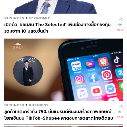
TAGS:
คณะราษฎร
เชื้อไวรัสโคโรนา
อุปกรณ์การแพทย์
โรงพยาบาลราชทัณฑ์
BUSINESS
/
ECONOMIC
เปิดตัว ‘ออมสิน The Selected’ เพิ่มช่องทางซื้อกองทุน
199
รวมจาก 10 บลจ.ชั้นนำ
46
ABOUT THE AUTHOR
THE STANDARD TEAM
BUSINESS
/
BUSINESS
กองบรรณาธิการ THE STANDARD
ลูกค้าเทตะกร้าทิ้ง 75% บีบแบรนด์หั่นงบสร้างภาพลักษณ์
358
โยกเงินซบ TikTok-Shopee คาดงบการตลาดไทยติดลบ
ครั้งแรกในรอบ 14 ปี