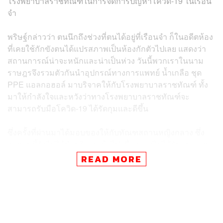
โรงพยาบาลราชทัณฑ์ในการจัดการปัญหาโควิด-19 ในเรือน
จำ
พริษฐ์กล่าวว่า ตนนึกถึงช่วงที่ตนได้อยู่ที่เรือนจำ ก็ในอดีตห้อง
ที่เคยใช้กักขังตนได้แปรสภาพเป็นห้องกักตัวไปเลย แสดงว่า
สถานการณ์น่าจะหนักและน่าเป็นห่วง วันนี้พวกเราในนาม
ราษฎรจึงรวมตัวกันนำอุปกรณ์ทางการแพทย์ น้ำเกลือ ชุด
PPE แอลกอฮอล์ มาบริจาคให้กับโรงพยาบาลราชทัณฑ์ ทั้ง
มาให้กำลังใจและหวังว่าทางโรงพยาบาลราชทัณฑ์จะ
สามารถรับมือโควิด-19 ได้รัดกุมและดีขึ้น
ซึ่งครั้งที่ผ่านมาได้มอบของให้กับทัณฑสถานหญิงกลาง ซึ่ง
ณ ตอนนี้ยังไม่ได้นำบริจาคเข้าไป เนื่องจากไม่ได้รับอนุญาต
ให้เข้า โดยในครั้งต่อไปก็จะต้องติดต่ออีกครั้งเพราะ
READ MORE
สถานการณ์ข้างในที่ผ่านมาก็ยังขาดแคลนอุปกรณ์ต่างๆ อยู่
พริษฐ์กล่าวว่า พวกตนหวังว่าทางกรมราชทัณฑ์จะให้ความ
สำคัญถึงสุขอนามัยในที่คุมขัง เพราะนักโทษก็คือคน ซึ่ง
หลายคนก็เป็นผู้บริสุทธิ์ที่ถูกขัง ดังนั้นอยากให้กรมราชทัณฑ์