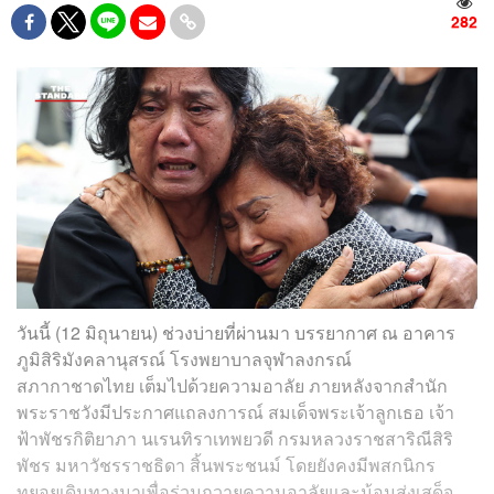
282
วันนี้ (12 มิถุนายน) ช่วงบ่ายที่ผ่านมา บรรยากาศ ณ อาคาร
ภูมิสิริมังคลานุสรณ์ โรงพยาบาลจุฬาลงกรณ์
สภากาชาดไทย เต็มไปด้วยความอาลัย ภายหลังจากสำนัก
พระราชวังมีประกาศแถลงการณ์ สมเด็จพระเจ้าลูกเธอ เจ้า
ฟ้าพัชรกิติยาภา นเรนทิราเทพยวดี กรมหลวงราชสาริณีสิริ
พัชร มหาวัชรราชธิดา สิ้นพระชนม์ โดยยังคงมีพสกนิกร
ทยอยเดินทางมาเพื่อร่วมถวายความอาลัยและน้อมส่งเสด็จ