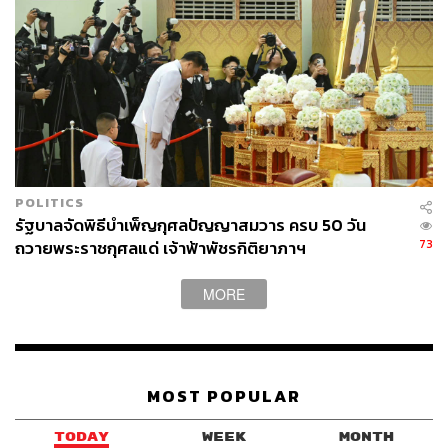
POLITICS
รัฐบาลจัดพิธีบำเพ็ญกุศลปัญญาสมวาร ครบ 50 วัน
73
ถวายพระราชกุศลแด่ เจ้าฟ้าพัชรกิติยาภาฯ
MORE
MOST POPULAR
TODAY
WEEK
MONTH