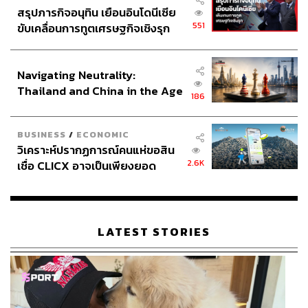
สรุปภารกิจอนุทิน เยือนอินโดนีเซีย
551
ขับเคลื่อนการทูตเศรษฐกิจเชิงรุก
ประกาศหุ้นส่วนยุทธศาสตร์ไทย –
อินโดนีเซีย
Navigating Neutrality:
Thailand and China in the Age
186
of a New Global Order
BUSINESS
/
ECONOMIC
วิเคราะห์ปรากฏการณ์คนแห่ขอสิน
2.6K
เชื่อ CLICX อาจเป็นเพียงยอด
ภูเขาน้ำแข็ง ของปัญหาหนี้ครัว
เรือนไทยที่ถูกซุกไว้
LATEST STORIES