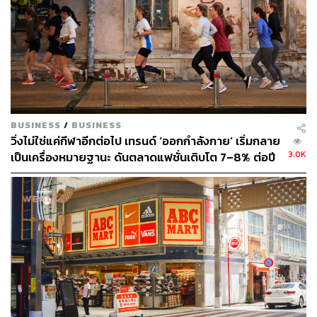
BUSINESS
/
BUSINESS
วิ่งไม่ใช่แค่กีฬาอีกต่อไป เทรนด์ ‘ออกกำลังกาย’ เริ่มกลาย
3.0K
เป็นเครื่องหมายฐานะ ดันตลาดแฟชั่นเติบโต 7–8% ต่อปี