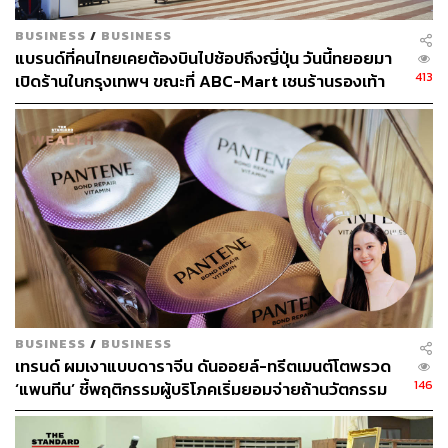
BUSINESS
/
BUSINESS
แบรนด์ที่คนไทยเคยต้องบินไปช้อปถึงญี่ปุ่น วันนี้ทยอยมา
413
เปิดร้านในกรุงเทพฯ ขณะที่ ABC-Mart เชนร้านรองเท้า
รายใหญ่ก็เริ่มมองตลาดนี้แล้ว
BUSINESS
/
BUSINESS
เทรนด์ ผมเงาแบบดาราจีน ดันออยล์-ทรีตเมนต์โตพรวด
146
‘แพนทีน’ ชี้พฤติกรรมผู้บริโภคเริ่มยอมจ่ายถ้านวัตกรรม
ตอบโจทย์