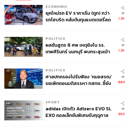
ECONOMIC
ยุคใหม่รถ EV ราคาเริ่ม (ถูก) กว่า
1.2K
รถไฮบริด หลังต้นทุนแบตเตอรี่ลด
ลง - จีนแห่บุกตลาดเกิดใหม่
POLITICS
ผลชันสูตร 8 ศพ เหตุยิงใน รร.
1.2K
เทพศิรินทร์ นนทบุรี พบกระสุนเข้า
จุดสำคัญ ‘ศีรษะ-หน้าอก’ ครูถูกยิง
4 นัด จากระยะไกล
POLITICS
ศาลปกครองไม่รับฟ้อง ‘หมอสรณ’
884
ขอเพิกถอนมติสรรหา กสทช. ชี้ยัง
TAGS:
สำนักพระราชวัง
ไว้อาลัย
สมเด็จพระเจ้าลูกเธอ เจ้าฟ้าพัชรกิติยาภา นเรนทิรา
ไม่ใช่ผู้เดือดร้อนเสียหาย
เทพยวดี
คนไทย
SPORT
adidas เปิดตัว Adizero EVO SL
853
EXO คอลเล็กชันพิเศษรับฤดูกาล
College Football