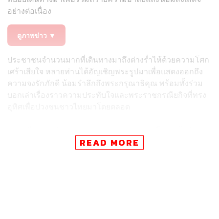
อย่างต่อเนื่อง
ดูภาพข่าว ▼
​ประชาชนจำนวนมากที่เดินทางมาถึงต่างร่ำไห้ด้วยความโศก
เศร้าเสียใจ หลายท่านได้อัญเชิญพระรูปมาเพื่อแสดงออกถึง
ความจงรักภักดี น้อมรำลึกถึงพระกรุณาธิคุณ พร้อมทั้งร่วม
บอกเล่าเรื่องราวความประทับใจและพระราชกรณียกิจที่ทรง
อุทิศเพื่อปวงชนชาวไทยมาโดยตลอด
​ขณะเดียวกัน ท่ามกลางบรรยากาศแห่งความโศกเศร้า ยัง
ปรากฏภาพความร่วมมือร่วมใจของกลุ่มประชาชนจิตอาสา
READ MORE
ที่นำยาดมมาเดินแจกจ่ายเพื่ออำนวยความสะดวกและดูแล
สุขภาพเบื้องต้นให้แก่ผู้ที่เดินทางมาในวันนี้ ทั้งนี้ เจ้าหน้าที่
ของโรงพยาบาลได้จัดเตรียมพื้นที่สำหรับรองรับพสกนิกร
อย่างเป็นสัดส่วน เพื่ออำนวยความสะดวกและรักษาความเป็น
ระเบียบเรียบร้อย เนื่องจากทางโรงพยาบาลยังคงต้องเปิดให้
บริการตรวจรักษาพยาบาลแก่ประชาชนตามปกติ