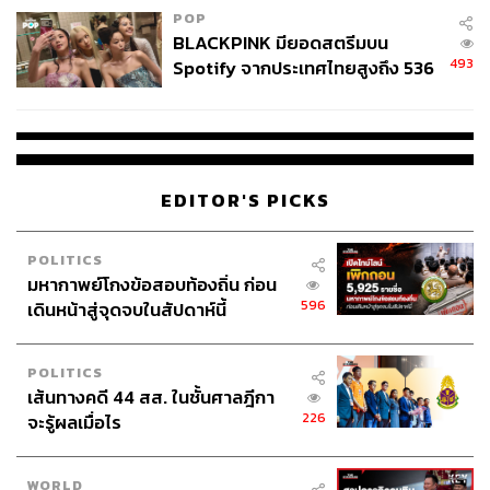
POP
BLACKPINK มียอดสตรีมบน
493
Spotify จากประเทศไทยสูงถึง 536
ล้านครั้ง ตลอด 10 ปีที่ผ่านมา
282
ABOUT THE AUTHOR
EDITOR'S PICKS
THE STANDARD TEAM
กองบรรณาธิการ THE STANDARD
POLITICS
ABOUT THE PHOTOGRAPHER
มหากาพย์โกงข้อสอบท้องถิ่น ก่อน
596
เดินหน้าสู่จุดจบในสัปดาห์นี้
ณาฌารัฐ ภักดีอาสา
ช่างภาพข่าว ประจำสำนักข่าว THE
STANDARD
POLITICS
เส้นทางคดี 44 สส. ในชั้นศาลฎีกา
226
จะรู้ผลเมื่อไร
WORLD