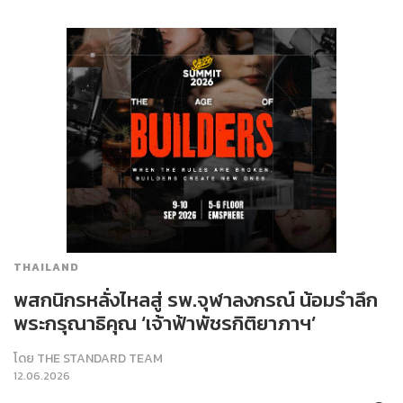
THAILAND
พสกนิกรหลั่งไหลสู่ รพ.จุฬาลงกรณ์ น้อมรำลึก
พระกรุณาธิคุณ ‘เจ้าฟ้าพัชรกิติยาภาฯ’
โดย
THE STANDARD TEAM
12.06.2026