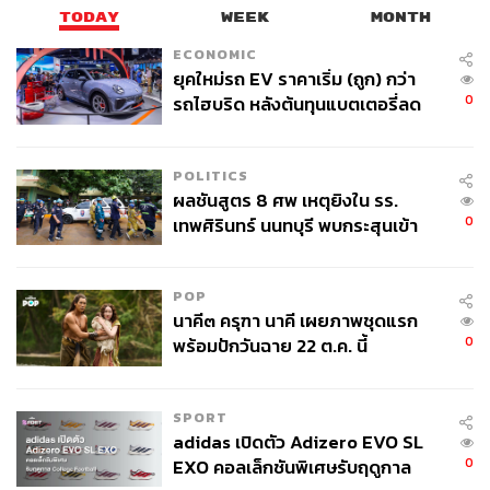
TODAY
WEEK
MONTH
ECONOMIC
ยุคใหม่รถ EV ราคาเริ่ม (ถูก) กว่า
0
รถไฮบริด หลังต้นทุนแบตเตอรี่ลด
ลง - จีนแห่บุกตลาดเกิดใหม่
POLITICS
ผลชันสูตร 8 ศพ เหตุยิงใน รร.
0
เทพศิรินทร์ นนทบุรี พบกระสุนเข้า
จุดสำคัญ ‘ศีรษะ-หน้าอก’ ครูถูกยิง
4 นัด จากระยะไกล
POP
นาคี๓ ครุฑา นาคี เผยภาพชุดแรก
0
พร้อมปักวันฉาย 22 ต.ค. นี้
SPORT
adidas เปิดตัว Adizero EVO SL
0
EXO คอลเล็กชันพิเศษรับฤดูกาล