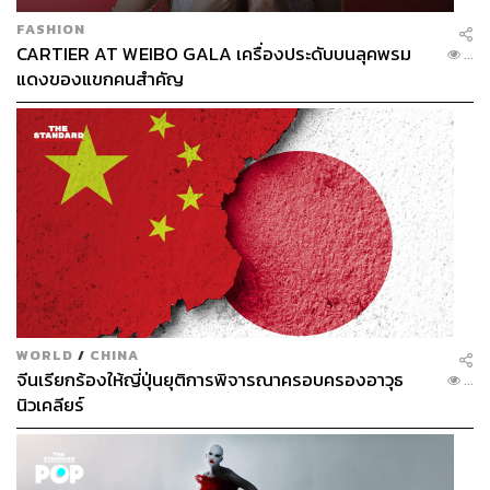
FASHION
CARTIER AT WEIBO GALA เครื่องประดับบนลุคพรม
...
แดงของแขกคนสำคัญ
WORLD
/
CHINA
จีนเรียกร้องให้ญี่ปุ่นยุติการพิจารณาครอบครองอาวุธ
...
นิวเคลียร์