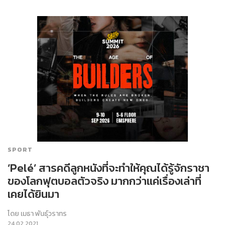
SPORT
‘Pelé’ สารคดีลูกหนังที่จะทำให้คุณได้รู้จักราชา
ของโลกฟุตบอลตัวจริง มากกว่าแค่เรื่องเล่าที่
เคยได้ยินมา
โดย
เมธา พันธุ์วราทร
24.02.2021