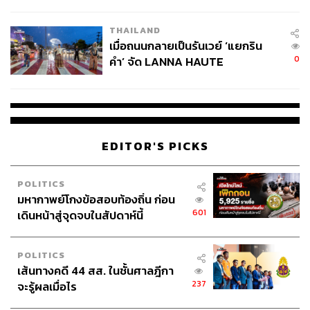
College Football
THAILAND
เมื่อถนนกลายเป็นรันเวย์ ‘แยกริน
0
คำ’ จัด LANNA HAUTE
COUTURE กลางสายฝน
EDITOR'S PICKS
POLITICS
มหากาพย์โกงข้อสอบท้องถิ่น ก่อน
601
เดินหน้าสู่จุดจบในสัปดาห์นี้
POLITICS
เส้นทางคดี 44 สส. ในชั้นศาลฎีกา
237
จะรู้ผลเมื่อไร