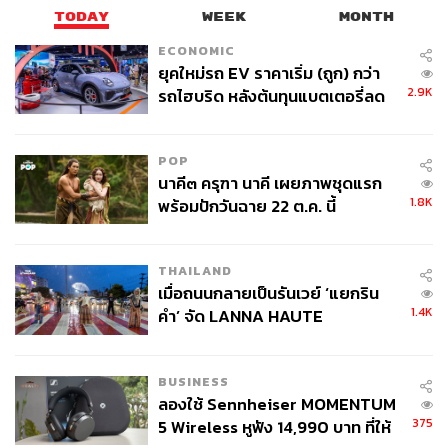
TODAY
WEEK
MONTH
ECONOMIC
ยุคใหม่รถ EV ราคาเริ่ม (ถูก) กว่า
2.9K
รถไฮบริด หลังต้นทุนแบตเตอรี่ลด
ลง - จีนแห่บุกตลาดเกิดใหม่
POP
นาคี๓ ครุฑา นาคี เผยภาพชุดแรก
1.8K
พร้อมปักวันฉาย 22 ต.ค. นี้
THAILAND
เมื่อถนนกลายเป็นรันเวย์ ‘แยกริน
1.4K
คำ’ จัด LANNA HAUTE
COUTURE กลางสายฝน
BUSINESS
ลองใช้ Sennheiser MOMENTUM
375
5 Wireless หูฟัง 14,990 บาท ที่ให้