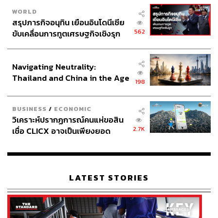
WORLD
สรุปภารกิจอนุทิน เยือนอินโดนีเซีย
562
ขับเคลื่อนการทูตเศรษฐกิจเชิงรุก
ประกาศหุ้นส่วนยุทธศาสตร์ไทย –
อินโดนีเซีย
Navigating Neutrality:
Thailand and China in the Age
198
of a New Global Order
BUSINESS
/
ECONOMIC
วิเคราะห์ปรากฏการณ์คนแห่ขอสิน
2.7K
เชื่อ CLICX อาจเป็นเพียงยอด
ภูเขาน้ำแข็ง ของปัญหาหนี้ครัว
เรือนไทยที่ถูกซุกไว้
LATEST STORIES