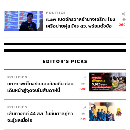
ผู้ใช้ถอดเปลี่ยนแบตเองได้ ก่อนกฎ
EU บังคับปีหน้า
POLITICS
iLaw เปิดจักรวาลอำนาจเจริญ โยง
260
เครือข่ายผู้สมัคร สว. พร้อมตั้งข้อ
สังเกตลงสมัครตรงคุณสมบัติหรือ
ไม่
EDITOR'S PICKS
POLITICS
มหากาพย์โกงข้อสอบท้องถิ่น ก่อน
606
เดินหน้าสู่จุดจบในสัปดาห์นี้
POLITICS
เส้นทางคดี 44 สส. ในชั้นศาลฎีกา
239
จะรู้ผลเมื่อไร