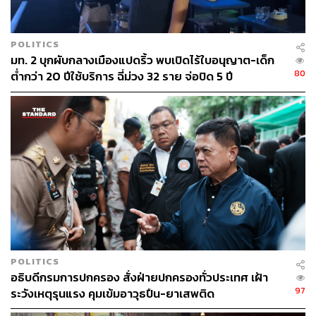
POLITICS
มท. 2 บุกผับกลางเมืองแปดริ้ว พบเปิดไร้ใบอนุญาต-เด็ก
80
ต่ำกว่า 20 ปีใช้บริการ ฉี่ม่วง 32 ราย จ่อปิด 5 ปี
POLITICS
อธิบดีกรมการปกครอง สั่งฝ่ายปกครองทั่วประเทศ เฝ้า
97
ระวังเหตุรุนแรง คุมเข้มอาวุธปืน-ยาเสพติด