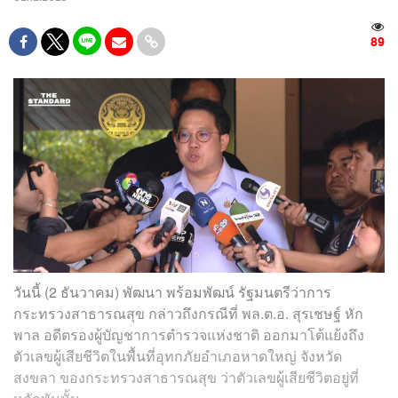
89
วันนี้ (2 ธันวาคม) พัฒนา​ พร้อม​พัฒน์​ รัฐมนตรี​ว่าการ​
กระทรวง​สาธารณสุข​ กล่าวถึงกรณีที่ พล.ต.อ. สุรเชษฐ์ หัก
พาล อดีตรองผู้บัญชาการตำรวจแห่งชาติ ออกมาโต้แย้งถึง
ตัวเลขผู้เสียชีวิต​ในพื้นที่อุทกภัยอำเภอหาดใหญ่​ จังหวัด
สงขลา ของกระทรวงสาธารณสุข ว่าตัวเลขผู้เสียชีวิตอยู่ที่