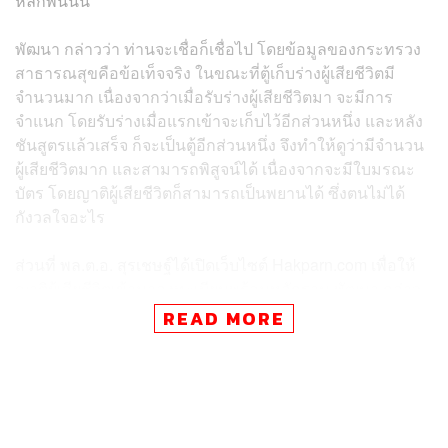
หลักพันนั้น​
พัฒนา กล่าวว่า ท่านจะเชื่อก็เชื่อไป​ โดยข้อมูลของกระทรวง
สาธารณสุข​คือข้อเท็จจริง​ ในขณะที่ตู้เก็บร่างผู้เสียชีวิตมี
จำนวนมาก เนื่องจากว่าเมื่อรับร่างผู้เสียชีวิตมา จะมีการ
จำแนก โดยรับร่างเมื่อแรกเข้าจะเก็บไว้อีกส่วนหนึ่ง และหลัง
ชันสูตรแล้วเสร็จ ก็จะเป็นตู้อีกส่วนหนึ่ง จึงทำให้ดูว่ามีจำนวน
ผู้เสียชีวิตมาก​ และสามารถพิสูจน์ได้​ เนื่องจากจะมีใบมรณะ
บัตร โดยญาติผู้เสียชีวิตก็สามารถเป็นพยานได้ ซึ่งตนไม่ได้
กังวลใจอะไร
ส่วนที่ พล.ต.อ. สุรเชษฐ์ได้เปิดเว็บไซต์ Hakparn.com​ เพื่อให้
ญาติผู้เสียชีวิตเข้ามาลงทะเบียนพร้อมหลักฐาน พัฒนา กล่าว
ว่า สุดท้ายแล้วหลักฐานการเสียชีวิต ต้องออกโดยกรมการ
READ MORE
ปกครอง รวมถึงมีการชันสูตรว่าเสียชีวิตเมื่อใด หรือจาก
สาเหตุอะไร ซึ่งการแจ้งข้อมูลผ่านเว็บไซต์ดังกล่าวไม่
สามารถชี้ชัดอะไรได้ เนื่องจากการที่เราจะชี้ว่าใครสักคนเสีย
ชีวิตจะมีกระบวนการทางกฎหมาย ทางนิติวิทยาศาสตร์ ซึ่ง
ในส่วนของกระทรวงสาธารณสุข ดำเนินการกระบวนการ