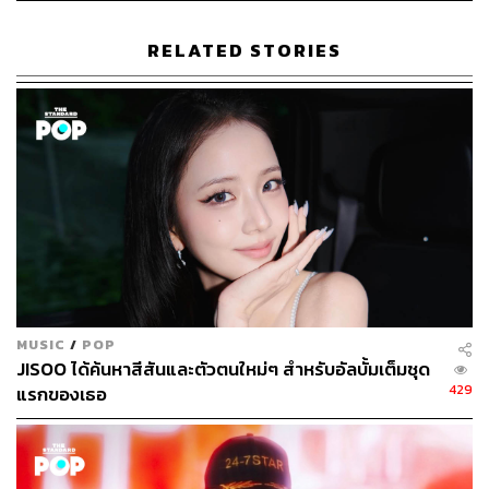
RELATED STORIES
พัคอึนคยอง ได้แชร์ภาพเล็บที่สวยงามของ จีซู ลงบนอินสตา
แกรม พร้อมแคปชัน #jisoo_piercednails ซึ่งบ่งบอกถึงดีเทล
การเจาะเล็บปักหมุดที่ถูกถ่ายในลุคปล่อยทีเซอร์สุดปัง และมี
แฟนๆ กดไลก์ภาพนั้นกว่า 3.5 ล้านคน เพื่อให้ได้เรียวเล็บลุ
คนั้น พัคอึนคยอง ใช้สีเบจในโทนอ่อนทาบนเล็บอะคริลิก
แล้วใช้หมุดแต่งเล็บโลหะทรงกลมเจาะและติดที่ด้านบนและ
ด้านล่างของเล็บ แต่งข้อมือด้วยโซ่เกลียวสีทอง
MUSIC
/
POP
JISOO ได้ค้นหาสีสันและตัวตนใหม่ๆ สำหรับอัลบั้มเต็มชุด
429
แรกของเธอ