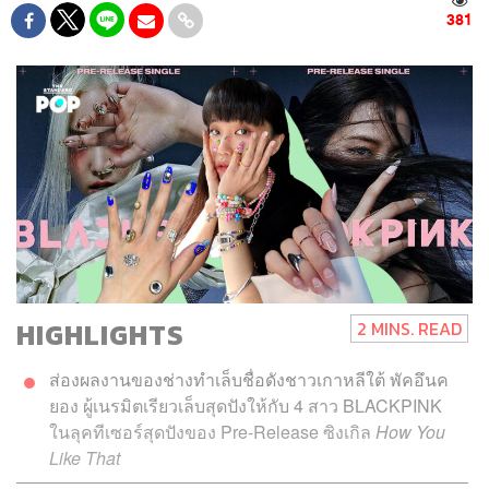
381
HIGHLIGHTS
2 MINS. READ
ส่องผลงานของช่างทำเล็บชื่อดังชาวเกาหลีใต้ พัคอึนค
ยอง ผู้เนรมิตเรียวเล็บสุดปังให้กับ 4 สาว BLACKPINK
ในลุคทีเซอร์สุดปังของ Pre-Release ซิงเกิล
How You
Like That