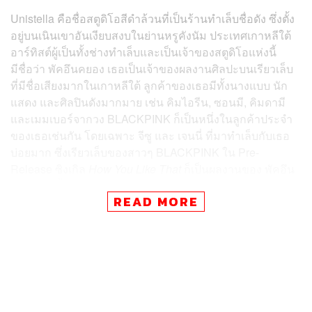
Unistella คือชื่อสตูดิโอสีดำล้วนที่เป็นร้านทำเล็บชื่อดัง ซึ่งตั้ง
อยู่บนเนินเขาอันเงียบสงบในย่านหรูคังนัม ประเทศเกาหลีใต้
อาร์ทิสต์ผู้เป็นทั้งช่างทำเล็บและเป็นเจ้าของสตูดิโอแห่งนี้
มีชื่อว่า พัคอึนคยอง เธอเป็นเจ้าของผลงานศิลปะบนเรียวเล็บ
ที่มีชื่อเสียงมากในเกาหลีใต้ ลูกค้าของเธอมีทั้งนางแบบ นัก
แสดง และศิลปินดังมากมาย เช่น คิมไอรีน, ซอนมี, คิมดามี
และเมมเบอร์จากวง BLACKPINK ก็เป็นหนึ่งในลูกค้าประจำ
ของเธอเช่นกัน โดยเฉพาะ จีซู และ เจนนี่ ที่มาทำเล็บกับเธอ
บ่อยมาก ซึ่งเรียวเล็บของสาวๆ BLACKPINK ใน Pre-
Release ซิงเกิล
How You Like That
ก็เป็นผลงานของ พัคอึน
คยอง คนนี้เช่นเดียวกัน
READ MORE