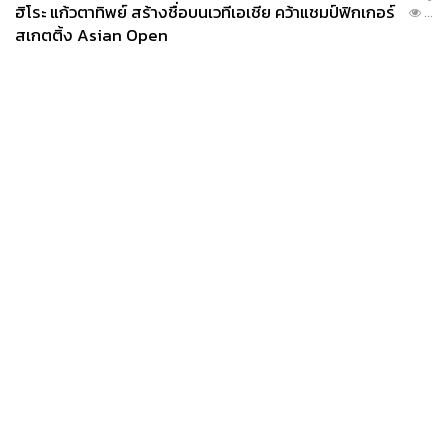
ฮิโระ แก้วตาทิพย์ สร้างชื่อบนเวทีเอเชีย คว้าแชมป์ฟิกเกอร์
...
สเกตติ้ง Asian Open
News
Wealth
Pop
Podcast
Video
Now
Opinion
Careers
Events
Privacy
About
Contact
Policy
FOR
ADVERTISING
MEMBERSHIP