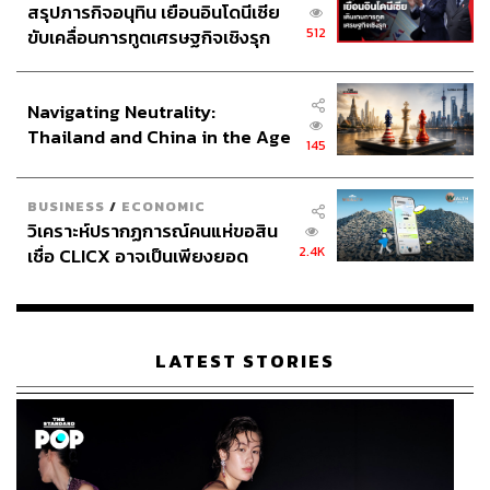
สรุปภารกิจอนุทิน เยือนอินโดนีเซีย
512
ขับเคลื่อนการทูตเศรษฐกิจเชิงรุก
ประกาศหุ้นส่วนยุทธศาสตร์ไทย –
อินโดนีเซีย
Navigating Neutrality:
Thailand and China in the Age
145
of a New Global Order
BUSINESS
/
ECONOMIC
วิเคราะห์ปรากฏการณ์คนแห่ขอสิน
2.4K
เชื่อ CLICX อาจเป็นเพียงยอด
ภูเขาน้ำแข็ง ของปัญหาหนี้ครัว
เรือนไทยที่ถูกซุกไว้
LATEST STORIES