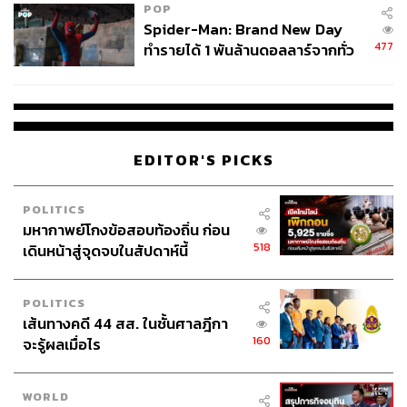
POP
Spider-Man: Brand New Day
381
477
ทำรายได้ 1 พันล้านดอลลาร์จากทั่ว
โลกภายใน 6 วัน
ABOUT THE AUTHOR
ภูริตา บุญล้อม
Beauty Editor | THE STANDARD LIFE
EDITOR'S PICKS
POLITICS
มหากาพย์โกงข้อสอบท้องถิ่น ก่อน
518
เดินหน้าสู่จุดจบในสัปดาห์นี้
POLITICS
เส้นทางคดี 44 สส. ในชั้นศาลฎีกา
160
จะรู้ผลเมื่อไร
WORLD