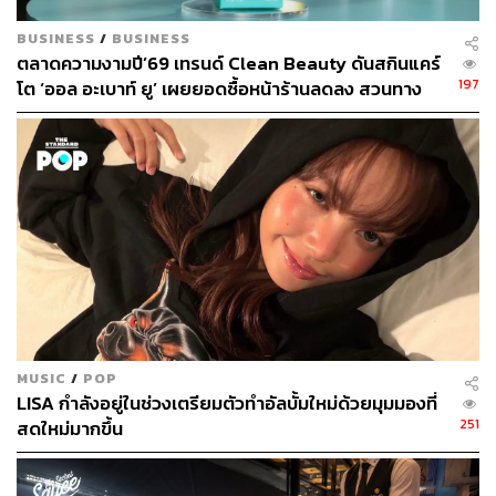
กลับชอบเล็บที่เรียบง่าย
BUSINESS
/
BUSINESS
ตลาดความงามปี’69 เทรนด์ Clean Beauty ดันสกินแคร์
197
โต ‘ออล อะเบาท์ ยู’ เผยยอดซื้อหน้าร้านลดลง สวนทาง
ช่องทางออนไลน์โตกระฉูด
หากใครอยากเข้าไปส่องอินสตาแกรมของช่างทำเล็บสาวสุด
เฟี้ยวคนนี้ สามารถเข้าไปดูได้ที่อินสตาแกรม
MUSIC
/
POP
@nail_unistella ซึ่งเธอจะโพสต์ภาพโชว์ผลงานเรียวเล็บ
LISA กำลังอยู่ในช่วงเตรียมตัวทำอัลบั้มใหม่ด้วยมุมมองที่
สวยๆ ที่เธอออกแบบเองมากมาย เผื่อใครอยากใช้เป็นไอเดีย
251
สดใหม่มากขึ้น
แต่งเล็บของตัวเองบ้าง ก็มีหลายลวดลายที่สวย ล้ำ และไม่ซ้ำ
ใคร