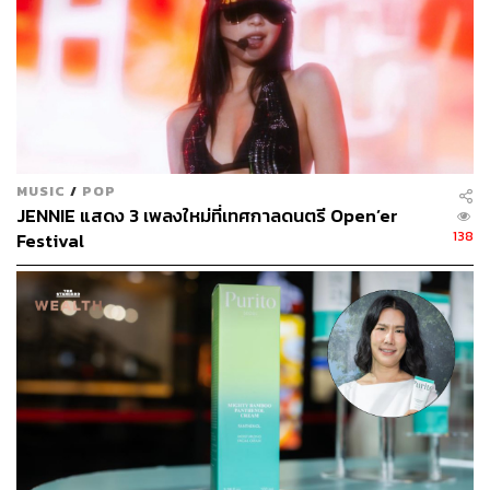
สำหรับ พัคอึนคยอง เธอเป็นอาร์ทิสต์ที่เชี่ยวชาญการทำเล็บที่
ได้รับการยอมรับในวงกว้าง โดยเฉพาะแวดวงแฟชั่นและ
MUSIC
/
POP
JENNIE แสดง 3 เพลงใหม่ที่เทศกาลดนตรี Open’er
ความงามในเกาหลีใต้ ลูกค้าของเธอมักจะเป็นคนดัง นัก
138
Festival
แสดง รวมถึงศิลปินมากมาย นอกจากนี้บรรดานิตยสารชื่อดัง
เช่น
Elle
Korea
,
Vogue Korea
หรือลูกค้าแบรนด์ความงาม
ไฮเอนด์อย่าง Chanel ก็มักจะใช้บริการจากเธอเป็นประจำ
แหล่งช้อปปิ้งอุปกรณ์และแอ็กเซสซอรีสำหรับใช้ตกแต่งเล็บ
เธอชอบไปเดินหาด้วยตัวเองที่ตลาดทงแดมุน ซึ่งมีอุปกรณ์
มากมายที่ตอบโจทย์นักสร้างสรรค์งานศิลปะ โดยเฉพาะร้าน
จำหน่ายอุปกรณ์สำหรับทำเล็บนั้นเธอบอกว่ามีเยอะมาก มัน
ช่วยต่อยอดความคิดสร้างสรรค์ของเธอได้เป็นอย่างดี แม้ผล
งานการออกแบบเรียวเล็บของเธอจะโด่งดังในเรื่องดีเทลที่
แปลกใหม่ สีสันและลวดลายที่ไม่ซ้ำ แต่ในชีวิตจริงของเธอ