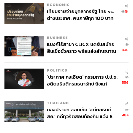
ECONOMIC
ภาพ: @nail_unistella/ Instagram
เทียบรายจ่ายบุคลากรรัฐ ไทย vs.
1K
พิสูจน์อักษร: ภาวิกา ขันติศรีสกุล
ต่างประเทศ: พบภาษีทุก 100 บาท
อ้างอิง:
ของคนไทยใช้ไปกับข้าราชการเฉียด
https://www.allure.com/story/unistella-pierced-nails-b
40 บาท
lackpink-jisoo-photos
BUSINESS
https://physicalhealthpro.com/unistellas-park-eunkyu
แบงก์ไร้สาขา CLICX ปิดรับสมัคร
840
สินเชื่อชั่วคราว พร้อมส่งสัญญาณ
ng-shares-her-nail-art-essentials-interview-photos/
เตือนกลุ่มกู้เงินผิดวัตถุประสงค์-ให้
https://www.allure.com/story/unistella-park-eunkyung
ข้อมูลเท็จ เตรียมดำเนินคดีเด็ดขาด
-seoul-nail-art-interview
POLITICS
‘ประภาศ คงเอียด’ กรรมการ ป.ป.ช.
TAGS:
ทำเล็บ
Park Eun Kyung
Unistella
BLACKPINK
556
อดีตอธิบดีกรมธนารักษ์ ถึงแก่
การแต่งหน้า
ความงาม
อนิจกรรม
THAILAND
กองปราบฯ สอบเข้ม ‘อดีตอธิบดี
484
สถ.’ คดีทุจริตสอบท้องถิ่น แจ้ง 6
ข้อหาหนัก จ่อชง ป.ป.ช. 12 ส.ค. นี้