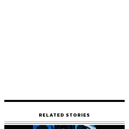
พัคโบกอม เกิดวันที่ 16 มิถุนายน 1993 ปีเดียวกับไอยู และชู
ก้า วง BTS เขาเป็นลูกชายคนสุดท้องของบ้านที่อายุห่างจาก
พี่สาวและพี่ชายราว 10 ปี ตอนที่แม่กำลังตั้งครรภ์ก็เป็นช่วงที่
มีอาการเจ็บป่วยอยู่แล้ว แต่ทั้งพ่อและแม่ก็ตัดสินใจเก็บเด็กใน
ท้องเอาไว้จนคลอดออกมาเป็นเด็กผู้ชาย ซึ่งในช่วงแรกคลอด
มีไข้สูงอยู่หลายวัน จนเมื่อร่างกายฟื้นฟูกลับมาแข็งแรงดี
บาทหลวงของโบสถ์ที่ครอบครัวไปเป็นประจำก็ตั้งชื่อให้ว่า
RELATED STORIES
โบกอม ที่แปลว่าดาบอันล้ำค่า