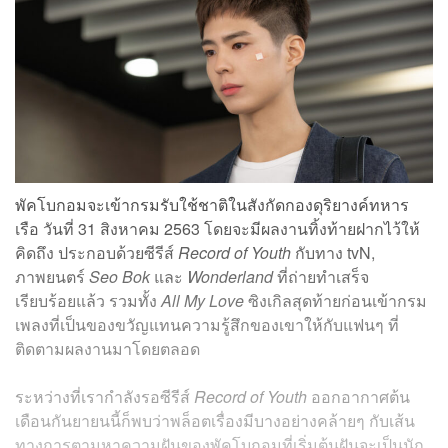
พัคโบกอมจะเข้ากรมรับใช้ชาติในสังกัดกองดุริยางค์ทหาร
เรือ วันที่ 31 สิงหาคม 2563 โดยจะมีผลงานทิ้งท้ายฝากไว้ให้
คิดถึง ประกอบด้วยซีรีส์
Record of Youth
กับทาง tvN,
ภาพยนตร์
Seo Bok
และ
Wonderland
ที่ถ่ายทำเสร็จ
เรียบร้อยแล้ว รวมทั้ง
All My Love
ซิงเกิลสุดท้ายก่อนเข้ากรม
เพลงที่เป็นของขวัญแทนความรู้สึกของเขาให้กับแฟนๆ ที่
ติดตามผลงานมาโดยตลอด
ระหว่างที่เรากำลังรอซีรีส์
Record of Youth
ออกอากาศต้น
เดือนกันยายนนี้ก็พบว่าพล็อตเรื่องมีบางอย่างคล้ายๆ กับเส้น
ทางการตามหาความฝันของพัคโบกอมที่เริ่มต้นฝันจะเป็นนัก