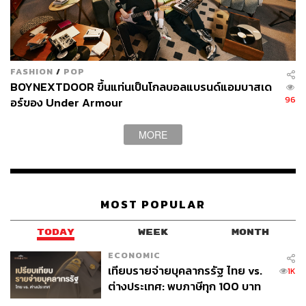
ภาพยนตร์
Blind
(2011) และร่วมแสดงภาพยนตร์
Runway
Cop
(2012), ซีรีส์
Still Picture
และ
Bridal Mask
(2012) โดย
ได้แสดงนำครั้งแรกในซีรีส์
Wonderful Mama
(2013) ก่อนจะ
มีงานแสดงทั้งภาพยนตร์และโทรทัศน์อย่างต่อเนื่อง
FASHION
/
POP
BOYNEXTDOOR ขึ้นแท่นเป็นโกลบอลแบรนด์แอมบาสเด
ในปี 2015 พัคโบกอมร่วมเป็นพิธีกรรายการ
Music Bank
คู่
96
อร์ของ Under Armour
กับไอรีน Red Velvet ซึ่งเป็นรายการเพลงยอดนิยม และในปี
2015 นี้เองที่เป็นจุดเปลี่ยนครั้งสำคัญในชีวิตการแสดงของพัค
MORE
โบกอม ที่ทำให้เขาขึ้นเป็นนักแสดงคนดังของวงการจากการ
รับบท ชเวแท็ก เซียนโกะในซีรีส์
Reply 1988
ความสำเร็จ
ของซีรีส์เรื่องนี้ทำให้นักแสดงหลักทุกคนกลายเป็นคนดังใน
ชั่วข้ามคืน และซีรีส์ชุด
Reply
ก็กลายเป็นหนึ่งในซีรีส์เกาหลี
MOST POPULAR
สุดคลาสสิกมาจนถึงปัจจุบัน
TODAY
WEEK
MONTH
ECONOMIC
เทียบรายจ่ายบุคลากรรัฐ ไทย vs.
1K
ต่างประเทศ: พบภาษีทุก 100 บาท
ของคนไทยใช้ไปกับข้าราชการเฉียด