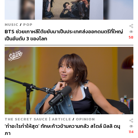
พัคโบกอมเริ่มเรียนเปียโนตั้งแต่ประถม ทั้งยังเป็นนักร้อง
ประสานเสียงและนักเปียโนประจำโบสถ์ แม้ว่าจะเบนเข็มไป
สนใจการว่ายน้ำจนได้เป็นนักกีฬาโรงเรียน แต่แล้วเขาก็เลือก
MUSIC
/
POP
เข้าเรียนที่มหาวิทยาลัยมยองจีในสาขาภาพยนตร์และการ
BTS ช่วยเกาหลีใต้ขยับมาเป็นประเทศส่งออกดนตรีที่ใหญ่
ละคร ตามความฝันการเป็นนักร้องนักแต่งเพลงของเขา
58
เป็นอันดับ 3 ของโลก
ระหว่างที่เรียนไฮสคูล พัคโบกอมได้เริ่มส่งคลิปเดโมที่เขา
ร้องเพลงและเล่นเปียโนไปยังเอเจนซีต่างๆ ซึ่งต่อมาก็ได้รับข้อ
เสนอจาก SidusHQ ในปี 2011 โดยทางเอเจนซีได้แนะนำให้
พัคโบกอมลองเปลี่ยนความตั้งใจมาเป็นการทำงานด้านการ
แสดง เพราะเห็นว่าเขาทำสิ่งนี้ได้ดีกว่า ต่อมาในปี 2012 พัค
โบกอมย้ายไปอยู่สังกัด Blossom Entertainment ที่เป็นบริษัท
ต้นสังกัดของเขาจนถึงทุกวันนี้
และแม้จะเริ่มทำงานในวงการบันเทิงตั้งแต่ช่วงก่อนจบไฮ
สคูล แต่พัคโบกอมยังคงเข้าเรียนและมีชีวิตนักศึกษาตามปกติ
ทั้งยังเป็นตัวแทนมหาวิทยาลัยไปเป็นนักเรียนแลกเปลี่ยนที่
THE SECRET SAUCE | ARTICLE
/
OPINION
ยุโรป และได้กำกับละครเวที เป็นมิวสิกไดเรกเตอร์ในงานจบ
‘ทำอะไรทำให้สุด’ ทักษะก้าวข้ามความกลัว สไตล์ มิลลิ ดนุ
การศึกษา ก่อนจะจบปริญญาตรีในปี 2018
114
ภา