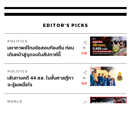
หลังความสำเร็จจากซีรีส์
Reply 1988
พัคโบกอมได้รับบทนำ
ในซีรีส์ย้อนยุค
Love in the Moonlight
(2016) คู่กับ คิมยูจอง
EDITOR'S PICKS
และได้รับการเสนอชื่อเข้าชิงรางวัลสาขานักแสดงนำชาย
ยอดเยี่ยมและได้รับรางวัลนักแสดงนำชายยอดนิยมในเวที
POLITICS
Baeksang Arts Awards โดยในซีรีส์เรื่องนี้เขาได้ร้องเพลง
มหากาพย์โกงข้อสอบท้องถิ่น ก่อน
ประกอบซีรีส์
My Person
ด้วยตัวเอง ซึ่งเพลงก็ประสบความ
518
เดินหน้าสู่จุดจบในสัปดาห์นี้
สำเร็จในชาร์ตมากมายของเกาหลี
ผลงานซีรีส์ที่ผู้คนให้ความสนใจสุดๆ อีกเรื่องของเขาคือ
POLITICS
Encounter
(2018) รับบทนำคู่กับ ซงฮเยคโย ในปี 2019 พัค
เส้นทางคดี 44 สส. ในชั้นศาลฎีกา
โบกอมได้ทำตามความฝันเรื่องดนตรีสำเร็จจากการปล่อย
160
จะรู้ผลเมื่อไร
ซิงเกิลเพลงภาษาญี่ปุ่น
Bloomin
ซึ่งเป็นเพลงจากอัลบั้ม
Blue
Bird
ที่ปล่อยออกมาในปี 2020
WORLD
สรุปภารกิจอนุทิน เยือนอินโดนีเซีย
https://www.youtube.com/watch?v=Z1VImXcUM08
511
ขับเคลื่อนการทูตเศรษฐกิจเชิงรุก
ซีรีส์ Encounter
ประกาศหุ้นส่วนยุทธศาสตร์ไทย –
อินโดนีเซีย