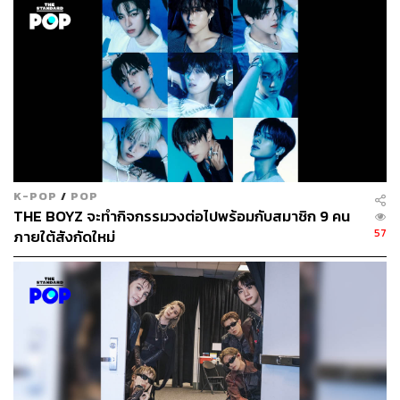
พัคโบกอมเรียนอยู่ชั้น ป.4 ตอนที่แม่เสียชีวิต ซึ่งเป็นเรื่องที่
ทำให้เขาเสียน้ำตาได้เสมอ อย่างเช่นในวันที่ไปออดิชันซีรีส์
Reply 1988
ทีมงานได้ยื่นบทซีรีส์
Reply 1994
ให้เขาลอง
แสดงให้ดู ในฉากนั้น ตัวละครชิลบงจะต้องฝากข้อความเสียง
ให้แม่ แต่ขณะที่กำลังแสดง พัคโบกอมก็ร้องไห้ออกมา “ผม
ไม่มีรูปครอบครัวเลยครับ พอโตขึ้นมาก็เพิ่งรู้ว่าครอบครัวเรา
ไม่เคยแต่งตัวแล้วออกไปสตูดิโอถ่ายรูปด้วยกันสักครั้งเลย”
K-POP
/
POP
THE BOYZ จะทำกิจกรรมวงต่อไปพร้อมกับสมาชิก 9 คน
57
ภายใต้สังกัดใหม่