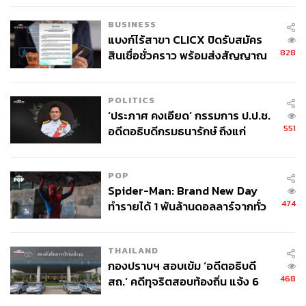
40 บาท
BUSINESS
แบงก์ไร้สาขา CLICX ปิดรับสมัคร
828
สินเชื่อชั่วคราว พร้อมส่งสัญญาณ
เตือนกลุ่มกู้เงินผิดวัตถุประสงค์-ให้
ข้อมูลเท็จ เตรียมดำเนินคดีเด็ดขาด
POLITICS
‘ประภาศ คงเอียด’ กรรมการ ป.ป.ช.
551
อดีตอธิบดีกรมธนารักษ์ ถึงแก่
อนิจกรรม
POP
Spider-Man: Brand New Day
474
ทำรายได้ 1 พันล้านดอลลาร์จากทั่ว
โลกภายใน 6 วัน
THAILAND
กองปราบฯ สอบเข้ม ‘อดีตอธิบดี
468
สถ.’ คดีทุจริตสอบท้องถิ่น แจ้ง 6
ข้อหาหนัก จ่อชง ป.ป.ช. 12 ส.ค. นี้