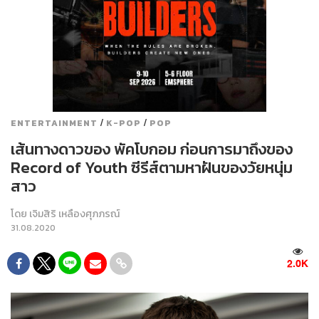
/
/
ENTERTAINMENT
K-POP
POP
เส้นทางดาวของ พัคโบกอม ก่อนการมาถึงของ
Record of Youth ซีรีส์ตามหาฝันของวัยหนุ่ม
สาว
โดย
เจิมสิริ เหลืองศุภภรณ์
31.08.2020
2.0K