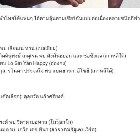
ฬาไทยให้แฟนๆ ได้ตามลุ้นตามเชียร์กันแบบต่อเนื่องหลายชนิดกีฬา
 พบ เลียนเน ทาน (เบลเยียม)
ิตตินุพงษ์ เกตุเรน พบ คังมินฮยอก และ ซอซึงแจ (เกาหลีใต้)
ง พบ Lo Sin Yan Happy (ฮ่องกง)
ุล, รวินดา ประจงใจ พบ แบคฮานา, อีโซฮี (เกาหลีใต้)
ดเลือก): ดุลยวัต แก้วศรียงค์
พงศ์ พบ วิดาด เบอทาล (โมร็อกโก)
โหมด พบ เดวิด เดอ พินา (สาธารณรัฐเคปเวิร์ด)