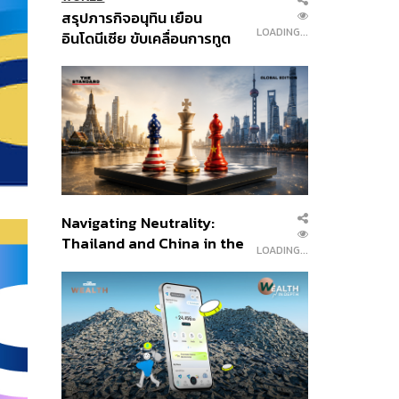
สรุปภารกิจอนุทิน เยือน
LOADING...
อินโดนีเซีย ขับเคลื่อนการทูต
เศรษฐกิจเชิงรุก ประกาศหุ้น
ส่วนยุทธศาสตร์ไทย –
อินโดนีเซีย
Navigating Neutrality:
Thailand and China in the
LOADING...
Age of a New Global
Order