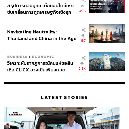
สรุปภารกิจอนุทิน เยือนอินโดนีเซีย
View this post on Instagram
496
ขับเคลื่อนการทูตเศรษฐกิจเชิงรุก
ประกาศหุ้นส่วนยุทธศาสตร์ไทย –
อินโดนีเซีย
Navigating Neutrality:
Thailand and China in the Age
137
of a New Global Order
BUSINESS
/
ECONOMIC
วิเคราะห์ปรากฏการณ์คนแห่ขอสิน
2.3K
เชื่อ CLICX อาจเป็นเพียงยอด
ภูเขาน้ำแข็ง ของปัญหาหนี้ครัว
เรือนไทยที่ถูกซุกไว้
A post shared by Tom Daley (@tomdaley)
LATEST STORIES