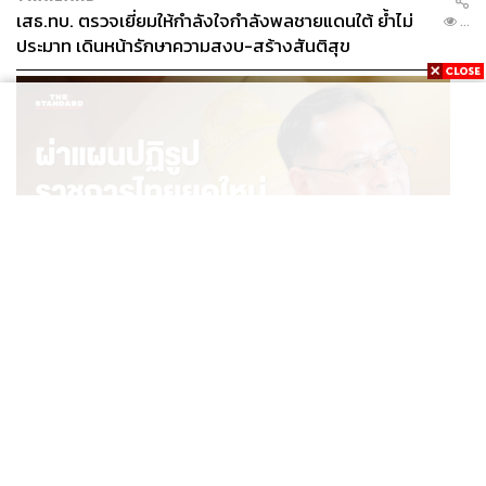
เสธ.ทบ. ตรวจเยี่ยมให้กำลังใจกำลังพลชายแดนใต้ ย้ำไม่
...
ประมาท เดินหน้ารักษาความสงบ-สร้างสันติสุข
POLITICS
ผ่าแผนปฏิรูปราชการไทยยุคใหม่ ‘รัฐจิ๋วแต่แจ๋ว’ ในแบบ
...
ปกรณ์ นิลประพันธ์