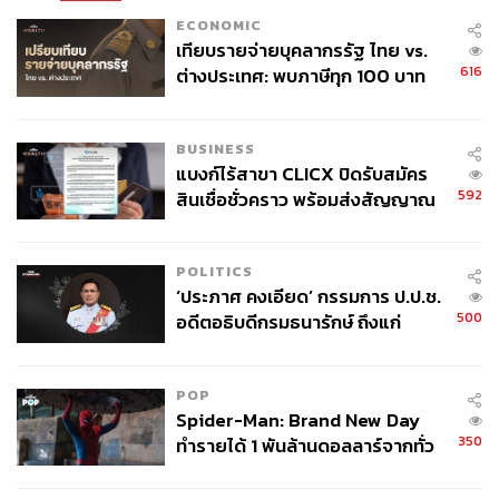
ECONOMIC
เทียบรายจ่ายบุคลากรรัฐ ไทย vs.
616
ต่างประเทศ: พบภาษีทุก 100 บาท
ของคนไทยใช้ไปกับข้าราชการเฉียด
40 บาท
BUSINESS
แบงก์ไร้สาขา CLICX ปิดรับสมัคร
592
สินเชื่อชั่วคราว พร้อมส่งสัญญาณ
เตือนกลุ่มกู้เงินผิดวัตถุประสงค์-ให้
ข้อมูลเท็จ เตรียมดำเนินคดีเด็ดขาด
POLITICS
‘ประภาศ คงเอียด’ กรรมการ ป.ป.ช.
500
อดีตอธิบดีกรมธนารักษ์ ถึงแก่
อนิจกรรม
POP
Spider-Man: Brand New Day
350
ทำรายได้ 1 พันล้านดอลลาร์จากทั่ว
โลกภายใน 6 วัน