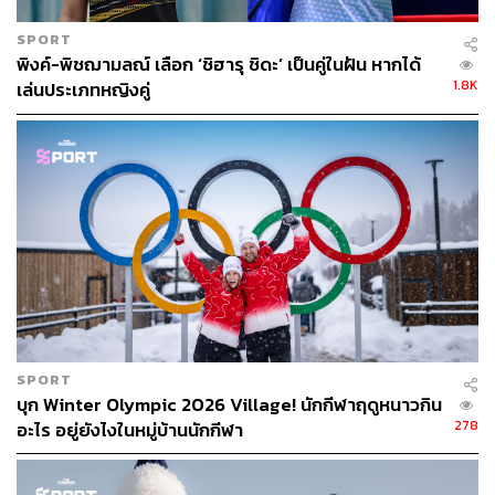
SPORT
พิงค์-พิชฌามลณ์ เลือก ‘ชิฮารุ ชิดะ’ เป็นคู่ในฝัน หากได้
1.8K
เล่นประเภทหญิงคู่
SPORT
บุก Winter Olympic 2026 Village! นักกีฬาฤดูหนาวกิน
278
อะไร อยู่ยังไงในหมู่บ้านนักกีฬา