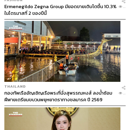
Ermenegildo Zegna Group มียอดขายเติบโตขึ้น 10.3%
...
ในไตรมาสที่ 2 ของปีนี้
THAILAND
กองทัพเรืออัญเชิญเรือพระที่นั่งสุพรรณหงส์ ลงน้ำซ้อม
...
ฝีพายเตรียมขบวนพยุหยาตราทางชลมารค ปี 2569