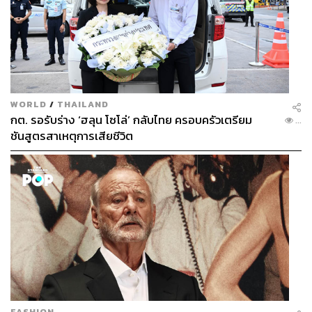
TAGS:
Tom Daley
นักกระโดดน้ำ
Olympic Games Paris 2024
Paris 2024
Olympic Games 2024
โอลิมปิกเกมส์ ปารีส 2024
WORLD
/
THAILAND
กต. รอรับร่าง ‘ฮลุน โซโล่’ กลับไทย ครอบครัวเตรียม
...
ชันสูตรสาเหตุการเสียชีวิต
196
ABOUT THE AUTHOR
อนุชิต ไกรวิจิตร
Content Creator ประจำกองบรรณาธิการข่าว
กีฬา สำนักข่าว THE STANDARD ผู้มีงาน
อดิเรกคือการสัมภาษณ์ BNK48
FASHION