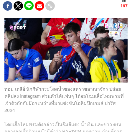
197
ทอม เดลีย์ นักกีฬากระโดดน้ำของสหราชอาณาจักร ปล่อย
คลิปลง Instagram ส่วนตัวให้แฟนๆ ได้ยลโฉมเสื้อไหมพรมที่
เจ้าตัวถักกับมือระหว่างที่มาแข่งขันโอลิมปิกเกมส์ ปารีส
2024
โดยเสื้อไหมพรมดังกล่าวเป็นธีมสีแดง น้ำเงิน และขาว ตรง
กลางอกเสื้อด้านหน้ามีคำว่า PARIS24 แต่ความเก๋อยู่ที่การ