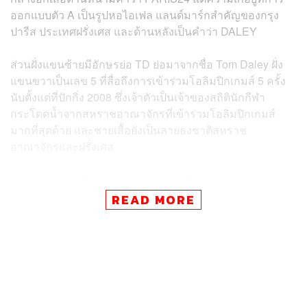
ออกแบบตัว A เป็นรูปหอไอเฟล แลนด์มาร์กสำคัญของกรุง
ปารีส ประเทศฝรั่งเศส และด้านหลังเป็นคำว่า DALEY
ส่วนฝั่งแขนซ้ายมีอักษรย่อ TD ย่อมาจากชื่อ Tom Daley ฝั่ง
แขนขวาเป็นเลข 5 ที่สื่อถึงการเข้าร่วมโอลิมปิกเกมส์ 5 ครั้ง
นับตั้งแต่ที่ปักกิ่ง 2008 ซึ่งเจ้าตัวเป็นเจ้าของสถิตินักกีฬา
กระโดดน้ำจากสหราชอาณาจักรที่เข้าร่วมโอลิมปิกเกมส์
มากที่สุดด้วย และชายเสื้อยังเป็นลายธงชาติสหราช
อาณาจักรและฝรั่งเศส
สำหรับ ทอม เดลีย์ ลงแข่งขันในโอลิมปิกเกมส์มาแล้ว 5 ครั้ง
ถือเป็นนักกีฬากระโดดน้ำในประวัติศาสตร์ของรายการ กับ
READ MORE
ผลงาน 1 เหรียญทอง, 1 เหรียญเงิน และ 3 เหรียญทองแดง
จากโอลิมปิกเกมส์ครั้งนี้