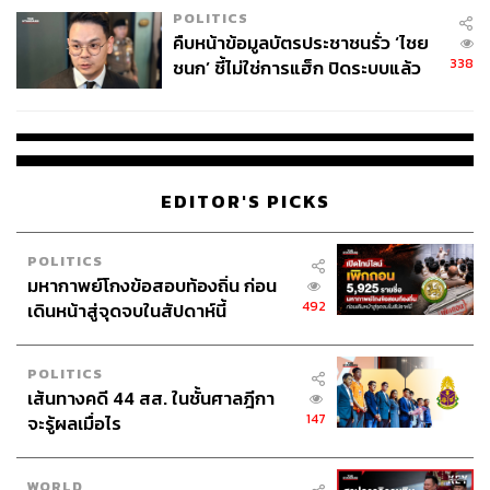
POLITICS
คืบหน้าข้อมูลบัตรประชาชนรั่ว ‘ไชย
338
ชนก’ ชี้ไม่ใช่การแฮ็ก ปิดระบบแล้ว
ชมคลิป:
พบต้นตอจาก IP เดียว
EDITOR'S PICKS
POLITICS
มหากาพย์โกงข้อสอบท้องถิ่น ก่อน
492
เดินหน้าสู่จุดจบในสัปดาห์นี้
POLITICS
เส้นทางคดี 44 สส. ในชั้นศาลฎีกา
147
จะรู้ผลเมื่อไร
WORLD